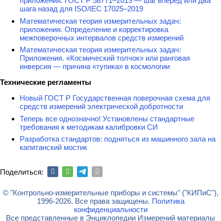
приложения. ГОСТ Р 58771–2019 — шаг вперед или два
шага назад для ISO/IEC 17025–2019
Математическая теория измерительных задач:
приложения. Определение и корректировка
межповерочных интервалов средств измерений
Математическая теория измерительных задач:
Приложения. «Космический толчок» или ранговая
инверсия — причина «тупика» в космологии
Технические регламенты
Новый ГОСТ Р Государственная поверочная схема для
средств измерений электрической добротности
Теперь все однозначно! Установлены стандартные
требования к методикам калибровки СИ
Разработка стандартов: подняться из машинного зала на
капитанский мостик
Поделиться:
© "Контрольно-измерительные приборы и системы" ("КИПиС"),
1996-2026. Все права защищены.
Политика
конфиденциальности
Все представленные в Энциклопедии Измерений материалы