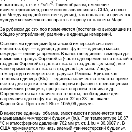
-2
в ньютонах, т. е. в кг*м*с
. Таким образом, смешение
винчестерс­ких мер, ранее использовавшихся в США, и новых
(по Международной системе единиц), как полагают, и привело к
«уводу» космического аппарата в сторону от планеты Марс.
За рубежом до сих пор применяются (постепенно выходящие из
общего употребления) различные единицы измерений.
Основными единицами британской имперской системы
являются: фут — единица длины, фунт — единица массы,
секунда — единица времени. В качестве единицы температуры
применяют градус Фаренгейта (часто одновременно со шкалой в
градусах Фаренгейта дается шкала в градусах Цельсия), все
чаще приме­няется шкала в градусах Цельсия. Иногда
температура измеряется в градусах Ренкина. Британская
тепловая единица (Btu) — единица количества теплоты приме­
няется для оценки тепловой энергии в фазовых превращениях,
химических реак­циях, процессах сгорания топлива и др.
Определяется как количество теплоты, необходимое для
нагревания одного фунта воды от 32 до 33° по шкале
Фаренгейта. При этом 1 Btu = 1055,06 джоуля.
В качестве единицы объема, вместимости применяется так
называемый «имперский бушель» (bu). При температуре 16,67
°С и атмосферном давлении 762 мм рт. ст. 1 bu = 36,3687 л. В
США применяется так называемый «винчестер­ский бушель»,