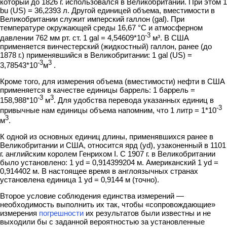
который до 1826 г. использовался в Великобритании. При этом 1
bu (US) = 36,2393 л. Другой единицей объема, вместимости в
Великобритании служит имперский галлон (gal). При
температуре окружающей среды 16,67 °С и атмосферном
-3
давлении 762 мм рт. ст. 1 gal = 4,54609*10
м³. В США
применяется винчестерский (жидкостный) галлон, ранее (до
1878 г.) применявшийся в Вели­кобритании: 1 gal (US) =
-3
3
3,78543*10
м
.
Кроме того, для измерения объема (вместимости) нефти в США
применя­ется в качестве единицы баррель: 1 баррель =
-3
3
158,988*10
м
. Для удобства перевода указанных единиц в
-3
привычные нам единицы объема напомним, что 1 литр = 1*10
3
м
.
К одной из основных единиц длины, применявшихся ранее в
Великобрита­нии и США, относится ярд (yd), узаконенный в 1101
г. английским королем Генрихом I. С 1907 г. в Великобритании
было установлено: 1 yd = 0,914399204 м. Американский 1 yd =
0,914402 м. В настоящее время в англоязычных странах
установлена единица 1 yd = 0,9144 м (точно).
Второе условие соблюдения единства измерений —
необходимость выполнить их так, чтобы «сопровождающие»
измерения
погрешности
их результатов были известны и не
выходили бы с заданной вероятностью за установленные