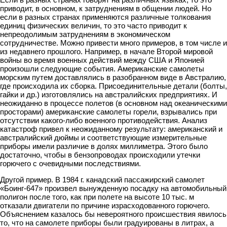
приводит, в основном, к затруднениям в общении людей. Но
если в разных странах применяются различные толкования
единиц физических величин, то это часто приводит к
непреодолимым затруднениям в экономичес­ком
сотрудничестве. Можно привести много примеров, в том числе и
из недавне­го прошлого. Например, в начале Второй мировой
войны во время военных дей­ствий между США и Японией
произошли следующие события. Американские самолеты
морским путем доставлялись в разобранном виде в Австралию,
где происходила их сборка. Присоединительные детали (болты,
гайки и др.) изготов­лялись на австралийских предприятиях. И
неожиданно в процессе полетов (в ос­новном над океаническими
просторами) американские самолеты горели, взрыва­лись при
отсутствии какого-либо военного противодействия. Анализ
катастроф привел к неожиданному результату: американский и
австралийский дюймы и соответствующие измерительные
приборы имели различие в долях миллиметра. Этого было
достаточно, чтобы в бензопроводах происходили утечки
горючего с очевидными последствиями.
Другой пример. В 1984 г. канадский пассажирский самолет
«Боинг-647» произ­вел вынужденную посадку на автомобильный
полигон после того, как при поле­те на высоте 10 тыс. м
отказали двигатели по причине израсходованного горючего.
Объяснением казалось бы невероятного происшествия явилось
то, что на самоле­те приборы были градуированы в литрах, а