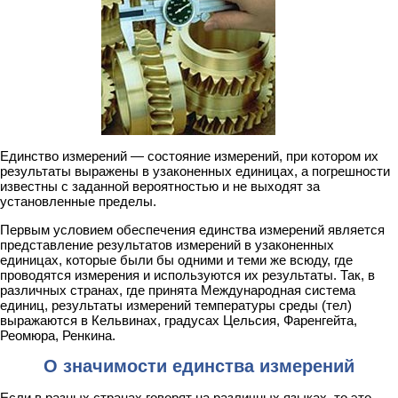
Единство измерений — состояние измерений, при котором их
результаты выражены в узаконенных единицах, а погрешности
известны с заданной вероят­ностью и не выходят за
установленные пределы.
Первым условием обеспечения единства измерений является
представление результатов измерений в узаконенных
единицах, которые были бы одними и теми же всюду, где
проводятся измерения и используются их результаты. Так, в
различных странах, где принята Международная система
единиц, результаты из­мерений температуры среды (тел)
выражаются в Кельвинах, градусах Цельсия, Фаренгейта,
Реомюра, Ренкина.
О значимости единства измерений
Если в разных странах говорят на различ­ных языках, то это