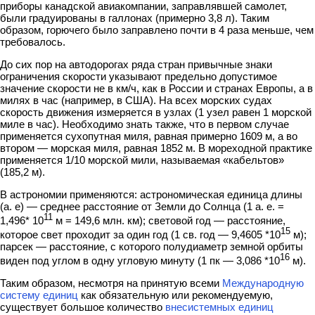
приборы канадской авиакомпании, заправлявшей самолет,
были градуированы в галлонах (примерно 3,8 л). Таким
образом, горючего было заправлено почти в 4 раза меньше, чем
требовалось.
До сих пор на автодорогах ряда стран привычные знаки
ограничения скорос­ти указывают предельно допустимое
значение скорости не в км/ч, как в России и странах Европы, а в
милях в час (например, в США). На всех морских судах
скорость движения измеряется в узлах (1 узел равен 1 морской
миле в час). Необ­ходимо знать также, что в первом случае
применяется сухопутная миля, равная примерно 1609 м, а во
втором — морская миля, равная 1852 м. В мореходной практике
применяется 1/10 морской мили, называемая «кабельтов»
(185,2 м).
В астрономии применяются: астрономическая единица длины
(а. е) — среднее расстояние от Земли до Солнца (1 а. е. =
11
1,496* 10
м = 149,6 млн. км); световой год — расстояние,
15
которое свет проходит за один год (1 св. год — 9,4605 *10
м);
парсек — расстояние, с которого полудиаметр земной орбиты
16
виден под углом в одну угловую минуту (1 пк — 3,086 *10
м).
Таким образом, несмотря на принятую всеми
Международную
систему еди­ниц
как обязательную или рекомендуемую,
существует большое количество
внесистемных единиц