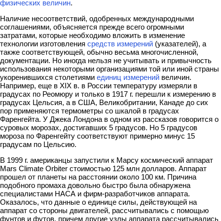
физических величин
.
Наличие несоответствий, одобренных международными
соглашениями, объяс­няется прежде всего огромными
затратами, которые необходимо вложить в изме­нение
технологии изготовления
средств измерений
(указателей), а
также соответ­ствующей, обычно весьма многочисленной,
документации. Но иногда нельзя не учитывать и привычность
использования некоторыми организациями той или иной страны
укоренившихся столетиями
единиц измерений
величин.
Например, еще в XIX в. в России температуру измеряли в
градусах по Реомюру и только в 1917 г. перешли к измерению в
градусах Цельсия, а в США, Великобритании, Канаде до сих
пор применяются термометры со шкалой в градусах
Фаренгейта. У Джека Лондона в одном из рассказов говорится о
суровых морозах, достигав­ших 5 градусов. Но 5 градусов
мороза по Фаренгейту соответствуют примерно минус 15
градусам по Цельсию.
В 1999 г. американцы запустили к Марсу космический аппарат
Mars Climate Orbiter стоимостью 125 млн долларов. Аппарат
прошел от планеты на расстоянии около 100 км. Причина
подобного промаха довольно быстро была обнаружена
специалистами НАСА и фирм-разработчиков аппарата.
Оказалось, что данные о единице силы, действующей на
аппарат со стороны двигателей, рассчитывались с помощью
фунтов и футов, причем другие узлы аппарата рас­
считывались