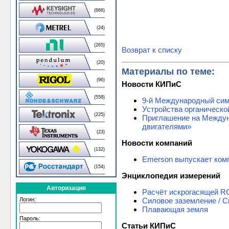
(666)
(24)
(265)
Возврат к списку
(20)
Материалы по теме:
(96)
Новости КИПиС
(558)
9-й Международный си
Устройства органическо
(225)
Приглашение на Междун
двигателями»
(23)
Новости компаний
(132)
Emerson выпускает комп
(154)
Энциклопедия измерений
Авторизация
Расчёт искрогасящей R
Силовое заземление / 
Логин:
Плавающая земля
Пароль:
Статьи КИПиС