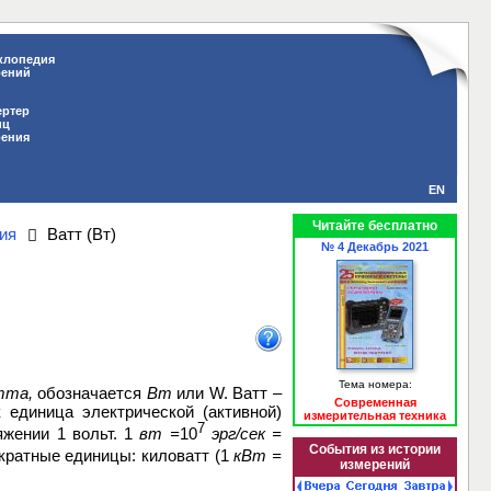
клопедия
рений
ертер
иц
рения
EN
Читайте бесплатно
ия
Ватт (Вт)
№ 4 Декабрь 2021
Тема номера:
тта
,
обозначается
Вт
или W. Ватт –
Современная
к единица электрической (активной)
измерительная техника
7
яжении 1 вольт. 1
вт =
10
эрг/сек =
События из истории
кратные единицы: киловатт (1
кВт
=
измерений