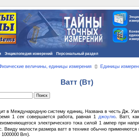
Энци
изме
Конв
един
изме
и
Энциклопедия измерений
Персональный раздел
Физические величины, единицы измерения
Единицы измерен
Ватт (Вт)
дит в Международную систему единиц. Названа в честь Дж.
Уа
время 1
сек
совершается работа, равная 1
джоулю
. Ватт, ка
еизменяющегося электрического тока силой 1 ампер при напр
с.
Ввиду малости размера ватт в технике обычно применяются 
=
1000000 В
т
)
.