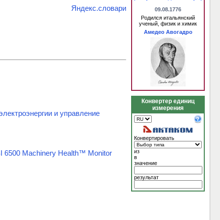
Яндекс.словари
09.08.1776
Родился итальянский
ученый, физик и химик
Амедео Авогадро
Конвертер единиц
измерения
лектроэнергии и управление
Конвертировать
из
 6500 Machinery Health™ Monitor
в
значение
результат