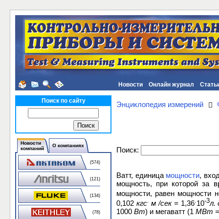
Новости
Онлайн журнал
Стать
Поиск по сайту
Энциклопедия измерений
Новости
О компаниях
Поиск:
компаний
(574)
Ватт, единица
мощности
, вхо
(121)
мощность, при которой за 
мощности, равен мощности н
(134)
.
.
-3
0,102
кгс
м /сек =
1,36
10
л. 
1000
Вт
) и мегаватт (1
МВт 
(78)