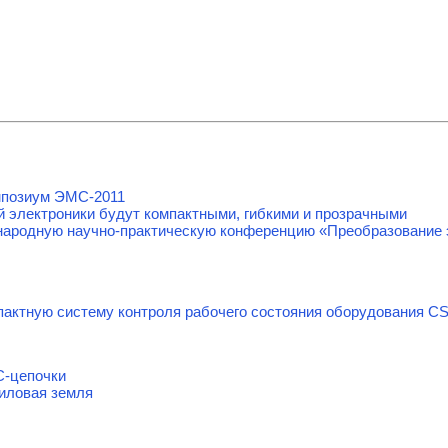
мпозиум ЭМС-2011
й электроники будут компактными, гибкими и прозрачными
ародную научно-практическую конференцию «Преобразование э
актную систему контроля рабочего состояния оборудования CSI
C-цепочки
Силовая земля