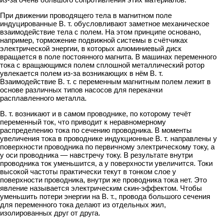
При движении проводящего тела в магнитном поле
индуцированные В. т. обусловливают заметное механическое
взаимодействие тела с полем. На этом принципе основано,
например, торможение подвижной системы в счётчиках
электрической энергии, в которых алюминиевый диск
вращается в поле постоянного магнита. В машинах переменного
тока с вращающимся полем сплошной металлический ротор
увлекается полем из-за возникающих в нём В. т.
Взаимодействие В. т. с переменным магнитным полем лежит в
основе различных типов насосов для перекачки
расплавленного металла.
В. т. возникают и в самом проводнике, по которому течёт
переменный ток, что приводит к неравномерному
распределению тока по сечению проводника. В моменты
увеличения тока в проводнике индукционные В. т. направлены у
поверхности проводника по первичному электрическому току, а
у оси проводника — навстречу току. В результате внутри
проводника ток уменьшится, а у поверхности увеличится. Токи
высокой частоты практически текут в тонком слое у
поверхности проводника, внутри же проводника тока нет. Это
явление называется электрическим скин-эффектом. Чтобы
уменьшить потери энергии на В. т., провода большого сечения
для переменного тока делают из отдельных жил,
изолированных друг от друга.