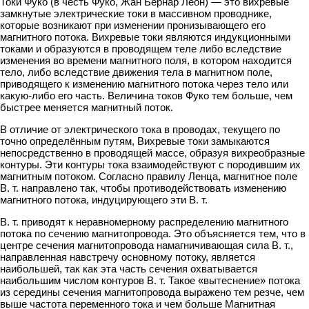
Токи Фуко (в честь Фуко, Жан Бернар Леон) — это вихревые
замкнутые электрические токи в массивном проводнике,
которые возникают при изменении пронизывающего его
магнитного потока. Вихревые токи являются индукционными
токами и образуются в проводящем теле либо вследствие
изменения во времени магнитного поля, в котором находится
тело, либо вследствие движения тела в магнитном поле,
приводящего к изменению магнитного потока через тело или
какую-либо его часть. Величина токов Фуко тем больше, чем
быстрее меняется магнитный поток.
В отличие от электрического тока в проводах, текущего по
точно определённым путям, Вихревые токи замыкаются
непосредственно в проводящей массе, образуя вихреобразные
контуры. Эти контуры тока взаимодействуют с породившим их
магнитным потоком. Согласно правилу Ленца, магнитное поле
В. т. направлено так, чтобы противодействовать изменению
магнитного потока, индуцирующего эти В. т.
В. т. приводят к неравномерному распределению магнитного
потока по сечению магнитопровода. Это объясняется тем, что в
центре сечения магнитопровода намагничивающая сила В. т.,
направленная навстречу основному потоку, является
наибольшей, так как эта часть сечения охватывается
наибольшим числом контуров В. т. Такое «вытеснение» потока
из середины сечения магнитопровода выражено тем резче, чем
выше частота переменного тока и чем больше Магнитная