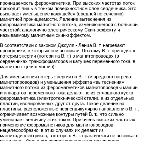
проницаемость ферромагнетика. При высоких частотах поток
проходит лишь в тонком поверхностном слое сердечника. Это
вызывает уменьшение кажущейся (средней по сечению)
магнитной проницаемости. Явление вытеснения из
ферромагнетика магнитного потока, изменяющегося с большой
частотой, аналогично электрическому Скин-эффекту и
называемому магнитным скин-эффектом.
В соответствии с законом Джоуля - Ленца В. т. нагревают
проводники, в которых они возникли. Поэтому В. т. приводят к
потерям энергии (потери на В. т.) в магнитопроводах (в
сердечниках трансформаторов и катушек переменного тока, в
магнитных цепях машин).
Для уменьшения потерь энергии на В. т. (и вредного нагрева
магнитопроводов) и уменьшения эффекта «вытеснения»
магнитного потока из ферромагнетиков магнитопроводы машин
и аппаратов переменного тока делают не из сплошного куска
ферромагнетика (электротехнической стали), а из отдельных
пластин, изолированных друг от друга. Такое деление на
пластины, расположенные перпендикулярно направлению В. т.,
ограничивает возможные контуры путей В. т., что сильно
уменьшает величину этих токов. При очень высоких частотах
применение ферромагнетиков для магнитопроводов
нецелесообразно; в этих случаях их делают из
магнитодиэлектриков, в которых В. т. практически не возникают
из-за очень большого сопротивления этих материалов.