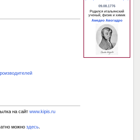
09.08.1776
Родился итальянский
ученый, физик и химик
Амедео Авогадро
роизводителей
сылка на сайт
www.kipis.ru
латно можно
здесь
.