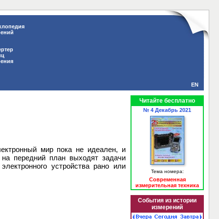
клопедия
рений
ертер
иц
рения
EN
Читайте бесплатно
№ 4 Декабрь 2021
и
лектронный мир пока не идеален, и
 на передний план выходят задачи
 электронного устройства рано или
Тема номера:
Современная
измерительная техника
События из истории
измерений