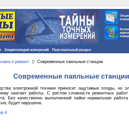
Энци
изме
Конв
един
изме
и
Энциклопедия измерений
Персональный раздел
ника и ремонт
Современные паяльные станции
Современные паяльные станци
дства электронной техники приносит ощутимые плоды, но э
нему хватает работы. С ростом сложности ремонтных работ
та. Без качественно выполненной пайки нормальная работа
тью, будет нарушена.
№ 4