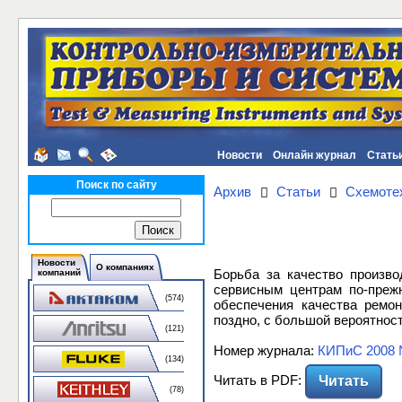
Новости
Онлайн журнал
Стать
Поиск по сайту
Архив
Статьи
Схемотех
Новости
О компаниях
Борьба за качество произво
компаний
сервисным центрам по-преж
(574)
обеспечения качества ремон
поздно, с большой вероятнос
(121)
Номер журнала:
КИПиС 2008 
(134)
Читать в PDF:
Читать
(78)