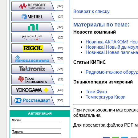
(666)
Возврат к списку
(24)
Материалы по теме:
(265)
Новости компаний
(20)
Новинка АКТАКОМ! Нова
Новинка! Новый дымоу
(96)
Новинка! Новая паяльн
(558)
Статьи КИПиС
(225)
Радиомонтажное оборуд
(23)
Энциклопедия измерений
(132)
Токи Фуко
Температура Кюри
(154)
При использовании материал
Авторизация
обязательна.
Логин:
Для просмотра файлов PDF м
Пароль: