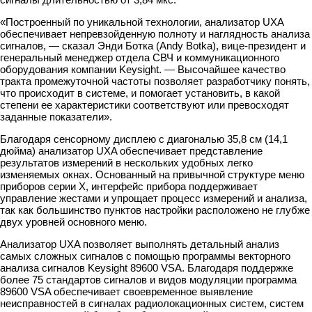
«Построенный по уникальной технологии, анализатор UXA
обеспечивает непревзойденную полноту и наглядность анализа
сигналов, — сказал Энди Ботка (Andy Botka), вице-президент и
генеральный менеджер отдела СВЧ и коммуникационного
оборудования компании Keysight. — Высочайшее качество
тракта промежуточной частоты позволяет разработчику понять,
что происходит в системе, и помогает установить, в какой
степени ее характеристики соответствуют или превосходят
заданные показатели».
Благодаря сенсорному дисплею с диагональю 35,8 см (14,1
дюйма) анализатор UXA обеспечивает представление
результатов измерений в нескольких удобных легко
изменяемых окнах. Основанный на привычной структуре меню
приборов серии X, интерфейс прибора поддерживает
управление жестами и упрощает процесс измерений и анализа,
так как большинство пунктов настройки расположено не глубже
двух уровней основного меню.
Анализатор UXA позволяет выполнять детальный анализ
самых сложных сигналов с помощью программы векторного
анализа сигналов Keysight 89600 VSA. Благодаря поддержке
более 75 стандартов сигналов и видов модуляции программа
89600 VSA обеспечивает своевременное выявление
неисправностей в сигналах радиолокационных систем, систем