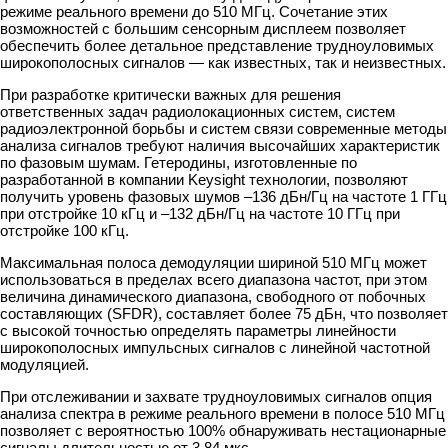
режиме реального времени до 510 МГц. Сочетание этих
возможностей с большим сенсорным дисплеем позволяет
обеспечить более детальное представление трудноуловимых
широкополосных сигналов — как известных, так и неизвестных.
При разработке критически важных для решения
ответственных задач радиолокационных систем, систем
радиоэлектронной борьбы и систем связи современные методы
анализа сигналов требуют наличия высочайших характеристик
по фазовым шумам. Гетеродины, изготовленные по
разработанной в компании Keysight технологии, позволяют
получить уровень фазовых шумов –136 дБн/Гц на частоте 1 ГГц
при отстройке 10 кГц и –132 дБн/Гц на частоте 10 ГГц при
отстройке 100 кГц.
Максимальная полоса демодуляции шириной 510 МГц может
использоваться в пределах всего диапазона частот, при этом
величина динамического диапазона, свободного от побочных
составляющих (SFDR), составляет более 75 дБн, что позволяет
с высокой точностью определять параметры линейности
широкополосных импульсных сигналов с линейной частотной
модуляцией.
При отслеживании и захвате трудноуловимых сигналов опция
анализа спектра в режиме реального времени в полосе 510 МГц
позволяет с вероятностью 100% обнаруживать нестационарные
сигналы длительностью от 3,84 мкс.