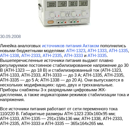
30.09.2008
Линейка аналоговых
источников питания Актаком
пополнились
новыми бюджетными моделями:
АТН-1323
,
АТН-1333
,
АТН-1335
,
АТН-1338
,
АТН-2333
,
АТН-2335
,
АТН-3333
и
АТН-3335
.
Вышеперечисленные источники питания выдают плавно
регулируемое постоянное стабилизированное напряжение до 30
В (АТН-1323 — до 18 В) и стабилизированный ток (АТН-1323,
АТН-1333, АТН-2333, АТН-3333 — до 3 А; АТН-1335, АТН-2335,
АТН-3335 — до 5 А; АТН-1338 — до 20 А). Они выпускаются в
нескольких модификациях: одно, двух и трехканальные.
Приборы снабжены 3-х разрядными цифровыми ЖК-
дисплеями, а также индикаторами режимов стабилизации тока и
напряжения.
Все источники питания работают от сети переменного тока
110/220 В. Габаритные размеры АТН-1323 230х160х95 мм;
АТН-1333, АТН-1335 — 291х158х136 мм; АТН-1338, АТН-2333,
АТН-2335, АТН-3333 и АТН-3335 — 365х164х265 мм.