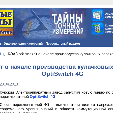
Энци
изме
Конв
един
изме
и
Энциклопедия измерений
Персональный раздел
й
КЭАЗ объявляет о начале производства кулачковых перек
т о начале производства кулачковы
OptiSwitch 4G
29.04.2013
Курский Электроаппаратный Завод запустил новую линию по 
переключателей
OptiSwitch 4G.
Серия переключателей 4G – выключатели низкого напряжен
современного уровня знаний в области коммутационной ап