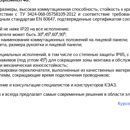
азмеры, высокая коммутационная способность, стойкость к кр
тствии с ТУ 3424-068-05758109-2012 и соответствие требов
одным стандартам ЕN 60647, подтвержденные сертификатом со
й не ниже IP20 на все исполнения;
теля может быть 30⁰,45⁰,60⁰,90⁰;
 наименования коммутационных положений на лицевой панели;
та, размера рукоятки и лицевой панели;
циальных исполнений, в том числе со степенью защиты IP65, с 
ажимов (под углом 45⁰) для сокращения зоны монтажа и обслу
и механическая износостойкость;
ркировки переключателя, выполненные из качественных матери
емм, сокращающие время подключения проводников;
ние и консультации специалистов и конструкторов КЭАЗ.
м и всегда предлагает самые современные решения в области э
Курск