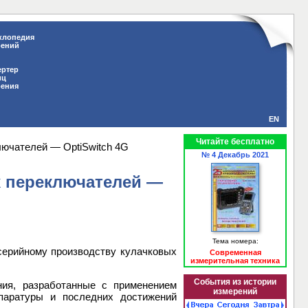
клопедия
рений
ертер
иц
рения
EN
Читайте бесплатно
лючателей — OptiSwitch 4G
№ 4 Декабрь 2021
х переключателей —
Тема номера:
серийному производству кулачковых
Современная
измерительная техника
События из истории
ия, разработанные с применением
измерений
паратуры и последних достижений