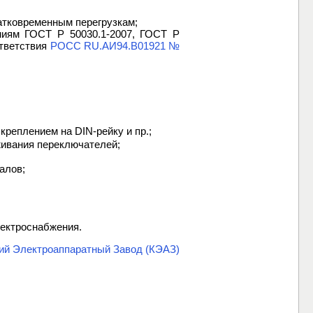
атковременным перегрузкам;
аниям ГОСТ Р 50030.1-2007, ГОСТ Р
ответствия
РОСС RU.АИ94.В01921 №
креплением на DIN-рейку и пр.;
живания переключателей;
алов;
лектроснабжения.
ий Электроаппаратный Завод (КЭАЗ)