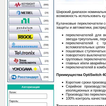
(666)
Широкий диапазон номинальн
(24)
возможность использовать к
(265)
Кулачковые переключатели с
защиты и автоматики, распре
(20)
переключателей для в
(96)
звезда-треугольник, пер
переключателей с тр
(558)
вспомогательных цепях (
пошаговых ступенчатых 
(225)
поворотного выключател
групповых переключател
(23)
главных и/или аварийн
переключателей в комби
(132)
Преимущества OptiSwitch 4
(154)
Короткие сроки произво
Серийное производств
Авторизация
изоляционных и провод
Логин:
Производство переключа
100% контроль качества
Пароль:
Технические преимущества O