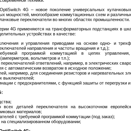
современной техники.
OptiSwitch 4G – новое поколение универсальных кулачковы
ых мощностей, многообразие коммутационных схем и различные
улачковые переключатели во многих областях промышленности.
ерии 4G применяются на трансформаторных подстанциях в шк
делительных устройствах в качестве:
ключения и управления приводами на основе одно- и трехф
еключателей направления и частоты вращения и т.д.);
ебуемой программой коммутацией в цепях управления,
амперметров, вольтметров и т.п.);
переключателей ответвлений, например, в электрических свар
я с автоматическим возвратом в исходное положение;
ей, например, для соединения резисторов и нагревательных эл
ых выключателей;
нации с предохранителями, с функцией зашиты от перегрузки и
G:
дства;
о всех деталей переключателя на высокоточном европейс
никовых материалов;
телей с требуемой программой коммутации (под заказ);
 на специализированном оборудовании;
ptiSwitch 4G: