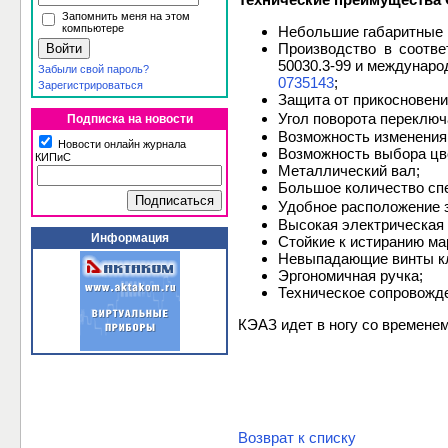
Запомнить меня на этом
компьютере
Небольшие габаритные р
Производство в соотве
50030.3-99 и междунар
Забыли свой пароль?
0735143
;
Зарегистрироваться
Защита от прикосновени
Угол поворота переключа
Подписка на новости
Возможность изменения
Новости онлайн журнала
Возможность выбора цве
КИПиС
Металлический вал;
Большое количество спе
Удобное расположение з
Высокая электрическая 
Информация
Стойкие к истиранию ма
Невыпадающие винты кл
Эргономичная ручка;
Техническое сопровожде
КЭАЗ идет в ногу со времене
Возврат к списку