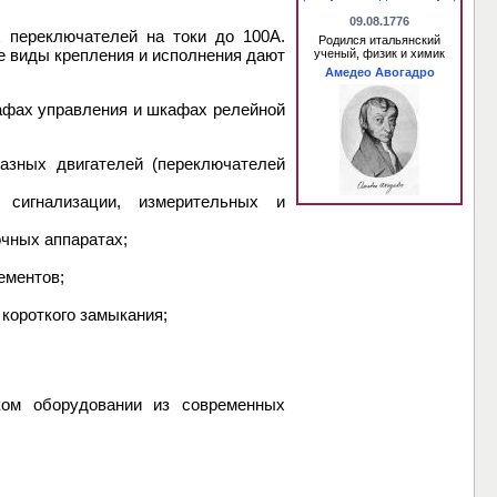
09.08.1776
х переключателей на токи до 100А.
Родился итальянский
 виды крепления и исполнения дают
ученый, физик и химик
Амедео Авогадро
афах управления и шкафах релейной
азных двигателей (переключателей
 сигнализации, измерительных и
очных аппаратах;
ементов;
 короткого замыкания;
ком оборудовании из современных