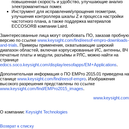
повышенная скорость и удобство, улучшающие анализ
электромагнитных помех
Инструмент для исправления/упрощения геометрии,
улучшения контроллера шкалы Z и процесса настройки
частотного плана, а также поддержка материалов
ECCOSORB компании Laird.
Заинтересованные лица могут опробовать ПО, заказав пробную
версию по ссылке
www.keysight.com/find/eesof-empro-downloads-
and-trials
. Примеры применения, охватывающие широкий
диапазон областей, включая корпусированные ИС, антенны, ВЧ
печатные платы и модули, разъёмы и РЛС, можно найти на
странице
edocs.soco.keysight.com/display/eesofapps/EM+Applications
.
Дополнительная информация о ПО EMPro 2015.01 приведена на
станице
www.keysight.com/find/eesof-empro
. Изображения
высокого разрешения представлены по ссылке
www.keysight.com/find/EMPro2015_images
.
www.keysight.com
О компании:
Keysight Technologies
Возврат к списку