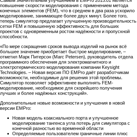
Самым значительным улучшением в EMPro 2015.01 является
повышение скорости моделирования с применением метода
конечных элементов (FEM), что в среднем в два раза ускорило
моделирование, занимающее более двух минут. Более того,
теперь симулятор предлагает улучшенную производительность
сетки FEM и повышенную эффективность для больших
проектов с одновременным ростом надёжности и пропускной
способности.
«По мере сокращения сроков вывода изделий на рынок всё
большее значение приобретает быстрое моделирование, –
отметил Марк Питерсон (Marc Petersen), руководитель отдела
программного обеспечения для электромагнитного и
электротермического моделирования компании Keysight
Technologies. – Новая версия ПО EMPro даёт разработчикам
возможности, необходимые для решения этой проблемы.
Симулятор позволяет эффективнее выполнять FEM-
моделирование, необходимое для скорейшего получения
лучших и более надёжных конструкций».
Дополнительные новые возможности и улучшения в новой
версии EMPro:
Новая модель коаксиального порта и улучшенное
моделирование тангенса угла потерь для симулятора с
конечной разностью во временной области
Определяемые пользователем граничные линии плюс