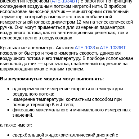
Bluetooth интерфейсом (
АТЕ-1034BT
) с работают по принципу
охлаждения воздушным потоком нагретой нити. В приборе
использован выносной датчик — миниатюрный стеклянный
термистор, который размещается в малогабаритной
измерительной головке диаметром 12 мм на телескопической
ручке. Они могут применяться для измерения параметров
воздушного потока, как на вентиляционных решетках, так и
непосредственно в воздуховодах.
Крыльчатые анемометры Актаком
АТЕ-1033
и
АТЕ-1033BT
,
позволяют быстро и точно измерить скорость движения
воздушного потока и его температуру. В приборе использован
выносной датчик — крыльчатка, снабженный подвеской на
шарикоподшипниках с малым трением.
Вышеупомянутые модели могут выполнять:
одновременное измерение скорости и температуры
воздушного потока;
измерение температуры контактным способом при
помощи термопар K и J типа;
фиксацию максимального и минимального измеренных
значений,
а также имеют:
сверхбольшой жидкокристаллический дисплей с