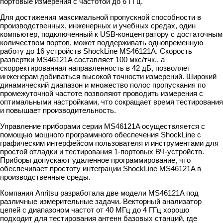
портовые измерения с частотой до 6 ГГц.
Для достижения максимальной пропускной способности в
производственных, инженерных и учебных средах, один
компьютер, подключенный к USB-концентратору с достаточным
количеством портов, может поддерживать одновременную
работу до 16 устройств ShockLine MS46121A. Скорость
развертки MS46121A составляет 100 мкс/тчк., а
скорректированная направленность в 42 дБ, позволяет
инженерам добиваться высокой точности измерений. Широкий
динамический диапазон и множество полос пропускания по
промежуточной частоте позволяют проводить измерения с
оптимальными настройками, что сокращает время тестирования
и повышает производительность.
Управление приборами серии MS46121A осуществляется с
помощью мощного программного обеспечения ShockLine с
графическим интерфейсом пользователя и инструментами для
простой отладки и тестирования 1-портовых ВЧ-устройств.
Приборы допускают удаленное программирование, что
обеспечивает простоту интеграции ShockLine MS46121A в
производственные среды.
Компания Anritsu разработала две модели MS46121A под
различные измерительные задачи. Векторный анализатор
цепей с диапазоном частот от 40 МГц до 4 ГГц хорошо
подходит для тестирования антенн базовых станций, где