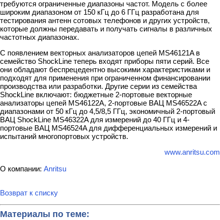
требуются ограниченные диапазоны частот. Модель с более
широким диапазоном от 150 кГц до 6 ГГц разработана для
тестирования антенн сотовых телефонов и других устройств,
которые должны передавать и получать сигналы в различных
частотных диапазонах.
С появлением векторных анализаторов цепей MS46121A в
семейство ShockLine теперь входят приборы пяти серий. Все
они обладают беспрецедентно высокими характеристиками и
подходят для применения при ограниченном финансировании
производства или разработки. Другие серии из семейства
ShockLine включают: бюджетные 2-портовые векторные
анализаторы цепей MS46122A, 2-портовые ВАЦ MS46522A с
диапазонами от 50 кГц до 4,5/8,5 ГГц, экономичный 2-портовый
ВАЦ ShockLine MS46322A для измерений до 40 ГГц и 4-
портовые ВАЦ MS46524A для дифференциальных измерений и
испытаний многопортовых устройств.
www.anritsu.com
О компании:
Anritsu
Возврат к списку
Материалы по теме: