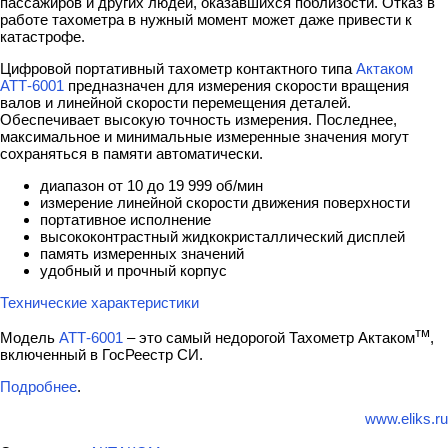
пассажиров и других людей, оказавшихся поблизости. Отказ в
работе тахометра в нужный момент может даже привести к
катастрофе.
Цифровой портативный тахометр контактного типа
Актаком
АТТ-6001
предназначен для измерения скорости вращения
валов и линейной скорости перемещения деталей.
Обеспечивает высокую точность измерения. Последнее,
максимальное и минимальные измеренные значения могут
сохраняться в памяти автоматически.
диапазон от 10 до 19 999 об/мин
измерение линейной скорости движения поверхности
портативное исполнение
высококонтрастный жидкокристаллический дисплей
память измеренных значений
удобный и прочный корпус
Технические характеристики
тм
Модель
АТТ-6001
– это самый недорогой Тахометр Актаком
,
включенный в ГосРеестр СИ.
Подробнее
.
www.eliks.ru