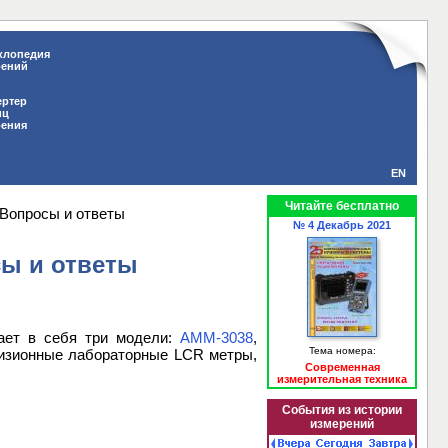
клопедия
рений
ертер
иц
рения
EN
Читайте бесплатно
 Вопросы и ответы
№ 4 Декабрь 2021
ы и ответы
чает в себя три модели:
АММ-3038
,
Тема номера:
цизионные лабораторные LCR метры,
Современная
измерительная техника
События из истории
измерений