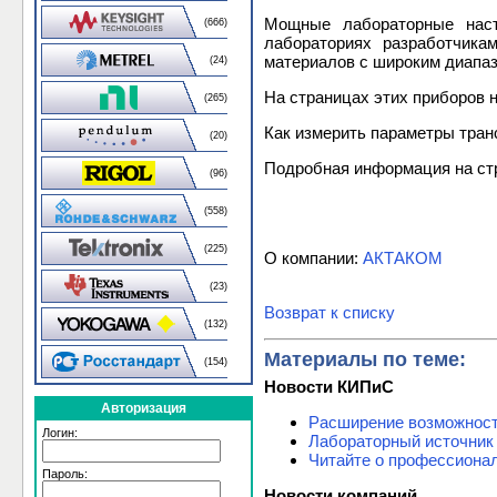
Мощные лабораторные наст
(666)
лабораториях разработчика
материалов с широким диапаз
(24)
На страницах этих приборов 
(265)
Как измерить параметры тра
(20)
Подробная информация на стр
(96)
(558)
(225)
О компании:
АКТАКОМ
(23)
Возврат к списку
(132)
Материалы по теме:
(154)
Новости КИПиС
Авторизация
Расширение возможнос
Логин:
Лабораторный источник
Читайте о профессиона
Пароль:
Новости компаний