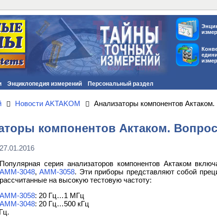
Энци
изме
Конв
един
изме
и
Энциклопедия измерений
Персональный раздел
й
Новости AKTAKOM
Анализаторы компонентов Актаком.
аторы компонентов Актаком. Вопрос
27.01.2016
Популярная серия анализаторов компонентов Актаком вклю
АММ-3048
,
АММ-3058
. Эти приборы представляют собой пре
рассчитанные на высокую тестовую частоту:
АММ-3058
: 20 Гц…1 МГц
АММ-3048
: 20 Гц…500 кГц
Гц.