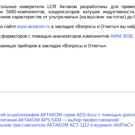
ольные измерители LCR Актаком разработаны для примен
ми SMD-компонентов, конденсаторов катушек индуктивности
оном характеристик от ультра-малых (на высоких частотах) до 
на сайте
www.aktakom.ru
в закладке «Вопросы и Ответы» вы най
нсформаторов с помощью анализаторов компонентов
АММ-3038
,
аницах приборов в закладке «Вопросы и Ответы».
тей осциллографов АКТАКОМ серии ADS-6ххх с помощью допол
 питания АКТАКОМ APS-5333 — выбор профессионалов!
льном трассоискателе АКТАКОМ АСТ-1112 в журнале «КИПиС»