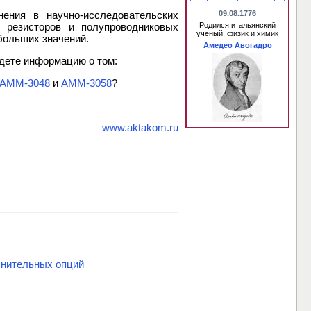
ения в научно-исследовательских
09.08.1776
, резисторов и полупроводниковых
Родился итальянский
ученый, физик и химик
больших значений.
Амедео Авогадро
дете информацию о том:
АММ-3048
и
АММ-3058
?
www.aktakom.ru
нительных опций