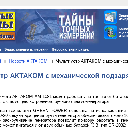
Энци
изме
Конв
един
изме
и
Энциклопедия измерений
Персональный раздел
й
Новости AKTAKOM
Мультиметр АКТАКОМ с механическ
тр АКТАКОМ с механической подзаря
метр АКТАКОМ АМ-1081 может работать не только от батарей,
го с помощью встроенного ручного динамо-генератора.
нная технология GREEN POWER основана на использовании в
10-20 секунд вращения ручки генератора обеспечивают около 1
 раскручивание генератора позволит прибору работать в теч
 может питаться и от двух обычных батарей (3 В, тип CR-2032; 