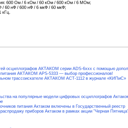
: 600 Ом / 6 кОм / 60 кОм / 600 кОм / 6 МОм;
/ 60 нФ / 600 нФ / 6 мкФ / 60 мкФ;
 кГц.
тей осциллографов АКТАКОМ серии ADS-6ххх с помощью допол
 питания АКТАКОМ APS-5333 — выбор профессионалов!
льном трассоискателе АКТАКОМ АСТ-1112 в журнале «КИПиС»
льства на популярные модели цифровых осциллографов Актако
ре
очников питания Актаком включены в Государственный реестр
распродажу приборов Актаком в рамках акции "Черная Пятница