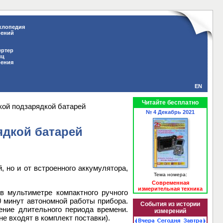
клопедия
рений
ертер
иц
рения
EN
Читайте бесплатно
ой подзарядкой батарей
№ 4 Декабрь 2021
дкой батарей
 но и от встроенного аккумулятора,
Тема номера:
Современная
измерительная техника
 мультиметре компактного ручного
0 минут автономной работы прибора.
События из истории
ение длительного периода времени.
измерений
не входят в комплект поставки).