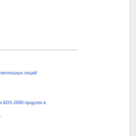
нительных опций
м ADS-2000 продлен в
"