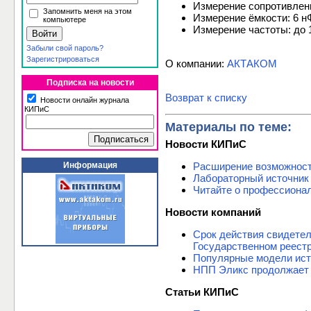
Измерение сопротивления
Запомнить меня на этом
Измерение ёмкости: 6 нФ 
компьютере
Измерение частоты: до 1
Забыли свой пароль?
Зарегистрироваться
О компании:
АКТАКОМ
Подписка на новости
Возврат к списку
Новости онлайн журнала
КИПиС
Материалы по теме:
Новости КИПиС
Расширение возможнос
Информация
Лабораторный источник
Читайте о профессиона
Новости компаний
Срок действия свидете
Государственном реест
Популярные модели ист
НПП Эликс продолжает 
Статьи КИПиС