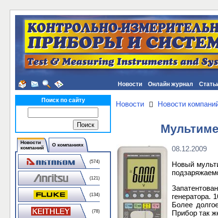
Новости
Онлайн журнал
Стать
Поиск по сайту
Новости
Новости компани
Мультиме
Новости
О компаниях
08.12.2009
компаний
(574)
Новый мульти
подзаряжаемо
(121)
Запатентова
генератора. 
(134)
Более долгое
Прибор так же
(78)