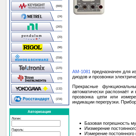
(666)
(24)
(265)
(20)
(96)
(558)
(225)
АМ-1081
предназначен для из
диодов и прозвонки электриче
(23)
Прекрасные функциональн
(132)
автоматически распознаёт и
прозвонка цепи или измере
(154)
индикации перегрузки. Прибо
Авторизация
Логин:
Базовая погрешность му
Иизмерение постоянного 
Пароль:
Измерение постоянного и