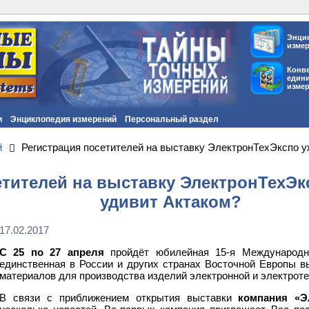
Энци
изме
Конв
един
изме
и
Энциклопедия измерений
Персональный раздел
й
Регистрация посетителей на выставку ЭлектронТехЭкспо у
етителей на выставку ЭлектронТехЭк
удивит Актаком?
17.02.2017
С 25 по 27 апреля
пройдёт юбилейная 15-я Международ
единственная в России и других странах Восточной Европы в
материалов для производства изделий электронной и электрот
В связи с приближением открытия выставки
компания «Э