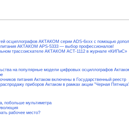
тей осциллографов АКТАКОМ серии ADS-6ххх с помощью допол
 питания АКТАКОМ APS-5333 — выбор профессионалов!
льном трассоискателе АКТАКОМ АСТ-1112 в журнале «КИПиС»
льства на популярные модели цифровых осциллографов Актако
ре
очников питания Актаком включены в Государственный реестр
распродажу приборов Актаком в рамках акции "Черная Пятница
а, побольше мультиметра
Эволюция
вать рабочее место?