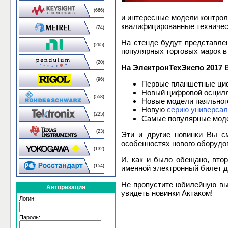
(666)
и интересные модели контрол
квалифицированные техническ
(24)
На стенде будут представлен
(265)
популярных торговых марок в
(20)
На ЭлектронТехЭкспо 2017 
(96)
Первые планшетные ци
Новый цифровой осцил
(558)
Новые модели паяльног
Новую
серию универсал
(225)
Самые популярные моде
(23)
Эти и другие новинки Вы 
особенностях нового оборудо
(132)
И, как и было обещано, вто
(154)
именной электронный билет 
Не пропустите юбилейную вы
Авторизация
увидеть новинки Актаком!
Логин:
Пароль: