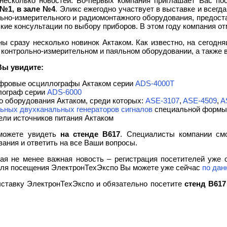
несколько новостей. Во-первых компания приглашает Вас по
№1, в зале №4
. Эликс ежегодно участвует в выставке и всег
ьно-измерительного и радиомонтажного оборудования, предоста
ие консультации по выбору приборов. В этом году компания от
ы сразу несколько новинок Актаком. Как известно, на сегодн
 контрольно-измерительном и паяльном оборудовании, а также
Вы увидите:
фровые осциллографы Актаком серии
ADS-4000T
лограф серии
ADS-6000
о оборудования Актаком, среди которых:
ASE-3107
,
ASE-4509
,
A
ьных двухканальных генераторов сигналов
специальной формы
ли источников питания Актаком
сможете увидеть
на стенде B617
. Специалисты компании смо
вания и ответить на все Ваши вопросы.
рая не менее важная новость – регистрация посетителей уже 
для посещения ЭлектронТехЭкспо Вы можете уже сейчас
по дан
ставку ЭлектронТехЭкспо и обязательно посетите
стенд B617