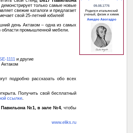
сетить свой стенд
B617 Павильона
да демонстрирует только самые новые
09.08.1776
вляет свежие каталоги и предлагает
Родился итальянский
ученый, физик и химик
мечает свой 25-летний юбилей!
Амедео Авогадро
яшний день Актаком – одна из самых
 в области промышленной мебели.
SE-1111
и другие
 Актаком
гут подробно рассказать обо всех
открыта. Получить свой бесплатный
ной ссылке
.
 Павильона №1, в зале №4
, чтобы
www.eliks.ru