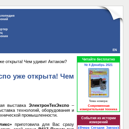
клопедия
рений
ертер
иц
рения
EN
Читайте бесплатно
же открыта! Чем удивит Актаком?
№ 4 Декабрь 2021
спо уже открыта! Чем
Тема номера:
ная выставка
ЭлектронТехЭкспо
–
Современная
измерительная техника
ыставка технологий, оборудования и
ехнической промышленности.
События из истории
измерений
ликс»
приготовила для Вас сразу