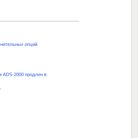
нительных опций
м ADS-2000 продлен в
"