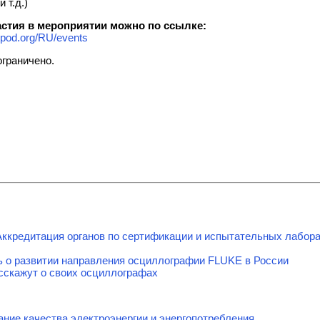
 т.д.)
астия в мероприятии можно по ссылке:
epod.org/RU/events
ограничено.
ккредитация органов по сертификации и испытательных лабора
ть о развитии направления осциллографии FLUKE в России
скажут о своих осциллографах
ние качества электроэнергии и энергопотребления