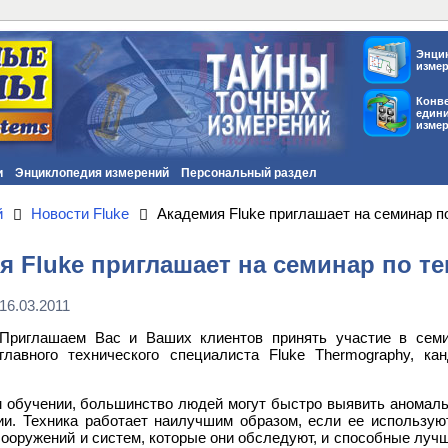
Энци
изме
Конв
един
изме
и
Энциклопедия измерений
Персональный раздел
й
Новости Fluke
Академия Fluke приглашает на семинар 
я Fluke приглашает на семинар по 
16.03.2011
Приглашаем Вас и Ваших клиентов принять участие в семи
главного технического специалиста Fluke Thermography, ка
 обучении, большинство людей могут быстро выявить аномаль
гии. Техника работает наилучшим образом, если ее использ
сооружений и систем, которые они обследуют, и способные луч