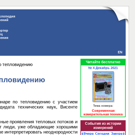
клопедия
рений
ертер
иц
рения
EN
Читайте бесплатно
по тепловидению
№ 4 Декабрь 2021
тепловидению
наре по тепловидению с участием
Тема номера:
ндидата технических наук, Висенте
Современная
измерительная техника
ные проявления тепловых потоков и
События из истории
уют люди, уже обладающие хорошими
измерений
ше интерпретировать неоднородности