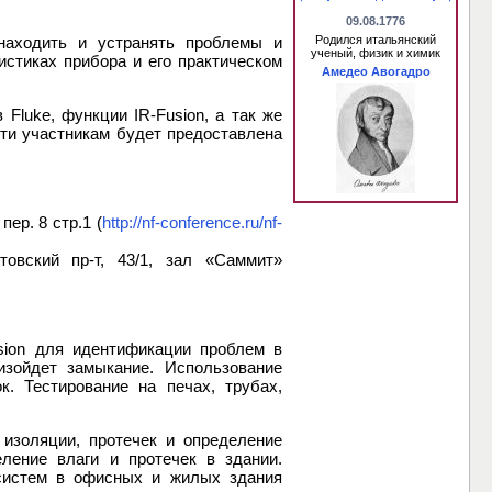
09.08.1776
находить и устранять проблемы и
Родился итальянский
ученый, физик и химик
стиках прибора и его практическом
Амедео Авогадро
Fluke, функции IR-Fusion, а так же
сти участникам будет предоставлена
ер. 8 стр.1 (
http://nf-conference.ru/nf-
овский пр-т, 43/1, зал «Саммит»
sion для идентификации проблем в
оизойдет замыкание. Использование
. Тестирование на печах, трубах,
 изоляции, протечек и определение
ление влаги и протечек в здании.
 систем в офисных и жилых здания