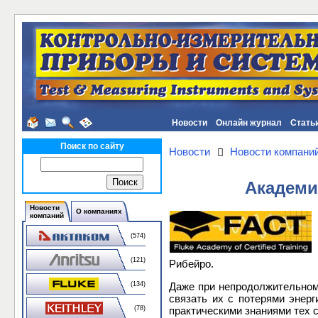
Новости
Онлайн журнал
Стать
Поиск по сайту
Новости
Новости компани
Академи
Новости
О компаниях
компаний
(574)
(121)
Рибейро.
Даже при непродолжительном
(134)
связать их с потерями энер
практическими знаниями тех 
(78)