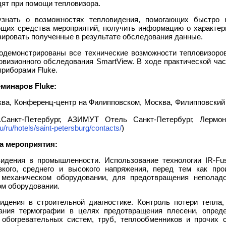
дят при помощи тепловизора.
знать о возможностях тепловидения, помогающих быстро 
ющих средства мероприятий, получить информацию о характери
зировать полученные в результате обследования данные.
демонстрированы все технические возможности тепловизоров 
визионного обследования SmartView. В ходе практической ча
приборами Fluke.
минаров Fluke:
ква, Конференц-центр на Филипповском, Москва, Филипповский п
Санкт-Петербург, АЗИМУТ Отель Санкт-Петербург, Лермонт
u/ru/hotels/saint-petersburg/contacts/
)
а мероприятия:
видения в промышленности. Использование технологии IR-Fu
зкого, среднего и высокого напряжения, перед тем как пр
 механическом оборудовании, для предотвращения неполадок
ом оборудовании.
идения в строительной диагностике. Контроль потери тепла,
вания термографии в целях предотвращения плесени, опреде
 обогревательных систем, труб, теплообменников и прочих