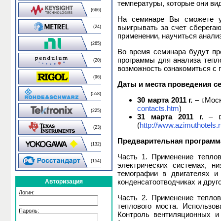
температуры, которые они ви
(666)
На семинаре Вы сможете у
выигрывать за счет сберега
(24)
применении, научиться анали
(265)
Во время семинара будут про
программы для анализа тепло
(20)
возможность ознакомиться с 
(96)
Даты и места проведения се
(558)
30 марта 2011 г.
– г.Мос
contacts.htm
)
(225)
31 марта 2011 г.
– г.
(
http://www.azimuthotels.r
(23)
Предварительная программ
(132)
Часть 1. Применение тепло
(154)
электрических системах, ни
темографии в двигателях и
конденсатоотводчиках и друг
Авторизация
Логин:
Часть 2. Применение теплов
теплового моста. Использо
Пароль:
Контроль вентиляционных и