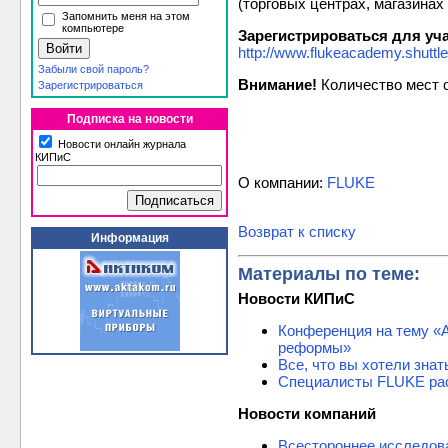
(торговых центрах, магазинах и
Запомнить меня на этом
компьютере
Зарегистрироваться для уч
http://www.flukeacademy.shuttl
Забыли свой пароль?
Внимание!
Количество мест 
Зарегистрироваться
Подписка на новости
Новости онлайн журнала
КИПиС
О компании:
FLUKE
Возврат к списку
Информация
Материалы по теме:
Новости КИПиС
Конференция на тему «А
реформы»
Все, что вы хотели зна
Специалисты FLUKE рас
Новости компаний
Всестороннее исследова