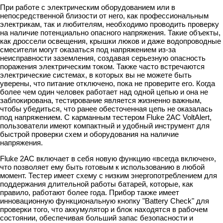
При работе с электрическим оборудованием или в
непосредственной близости от него, как профессиональным
электрикам, так и любителям, необходимо проводить проверку
на наличие потенциально опасного напряжения. Такие объекты,
как дроссели освещения, крышки люков и даже водопроводные
смесители могут оказаться под напряжением из-за
неисправности заземления, создавая серьезную опасность
поражения электрическим током. Также часто встречаются
электрические системах, в которых вы не можете быть
уверены, что питание отключено, пока не проверите его. Когда
более чем один человек работает над одной цепью и она не
заблокирована, тестирование является жизненно важным,
чтобы убедиться, что ранее обесточенная цепь не оказалась
под напряжением. С карманным тестером Fluke 2AC VoltAlert,
пользователи имеют компактный и удобный инструмент для
быстрой проверки схем и оборудования на наличие
напряжения.
Fluke 2AC включает в себя новую функцию «всегда включен»,
что позволяет ему быть готовым к использованию в любой
момент. Тестер имеет схему с низким энергопотреблением для
поддержания длительной работы батарей, которые, как
правило, работают более года. Прибор также имеет
инновационную функциональную кнопку "Battery Check" для
проверки того, что аккумулятор и блок находятся в рабочем
состоянии, обеспечивая больший запас безопасности и