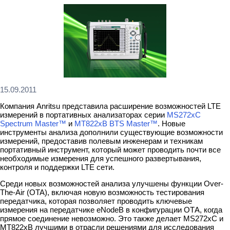
15.09.2011
Компания Anritsu представила расширение возможностей LTE
измерений в портативных анализаторах серии
MS272xC
Spectrum Master™
и
MT822xB BTS Master™
. Новые
инструменты анализа дополнили существующие возможности
измерений, предоставив полевым инженерам и техникам
портативный инструмент, который может проводить почти все
необходимые измерения для успешного развертывания,
контроля и поддержки LTE сети.
Среди новых возможностей анализа улучшены функции Over-
The-Air (OTA), включая новую возможность тестирования
передатчика, которая позволяет проводить ключевые
измерения на передатчике eNodeB в конфигурации ОТА, когда
прямое соединение невозможно. Это также делает MS272xC и
MT822xB лучшими в отрасли решениями для исследования