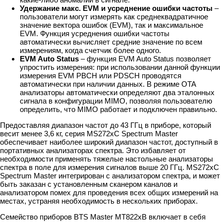
Удержание макс. EVM и усреднение ошибки частоты
–
пользователи могут измерять как среднеквадратичное
значение вектора ошибок (EVM), так и максимальное
EVM. Функция усреднения ошибки частоты
автоматически вычисляет средние значение по всем
измерениям, когда счетчик более одного.
EVM Auto Status
– функция EVM Auto Status позволяет
упростить измерения: при использовании данной функции
измерения EVM PBCH или PDSCH проводятся
автоматически при наличии данных. В режиме OTA
анализаторы автоматически определяют два эталонных
сигнала в конфигурации MIMO, позволяя пользователю
определить, что MIMO работает и подключен правильно.
Предоставляя диапазон частот до 43 ГГц в приборе, который
весит менее 3,6 кг, серия MS272xC Spectrum Master
обеспечивает наиболее широкий диапазон частот, доступный в
портативных анализаторах спектра. Это избавляет от
необходимости применять тяжелые настольные анализаторы
спектра в поле для измерения сигналов выше 20 ГГц. MS272xC
Spectrum Master интегрирован с анализатором спектра, и может
быть заказан с установленным сканером каналов и
анализатором помех для проведения всех общих измерений на
местах, устраняя необходимость в нескольких приборах.
Семейство приборов BTS Master MT822xB включает в себя