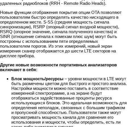
удаленных радиоблоков (RRH - Remote Radio Heads).
Новые функции отображения покрытия опции OTA позволяют
пользователям быстро определять качество нисходящего в
определенном месте. S-SS (средняя мощность сигнала
синхронизации), RSRP (опорный сигнал входной мощности),
RSRQ (опорное значение, сигнала полученного качества) и
SINR (отношение сигнала к помехам плюс шум) могут быть
построены с использованием пяти определяемых
пользователем порогов. Из этих измерений, новый экран
измерения сканер отображается до шести LTE секторов на
дисплее прибора.
Другие новые возможности портативных анализаторов
включают в себя:
Блок мощность/ресурсы
– уровни мощности в LTE могут
быть размечены цветом для быстрого и простого анализа.
Настройки мощности можно поставить в соответствие
измеренной спектрограмме, а на экране будут
отображаться задействованные проценты ресурса
использующихся блоков. Это идеальная возможность для
определения неполадок, связанных с большим трафиком
и пропускной способностью. Пользователи также могут
просматривать мощность канала для сравнения его
использования и мощности, чтобы определить, есть ли
какие-либо аномалии в сигнале.