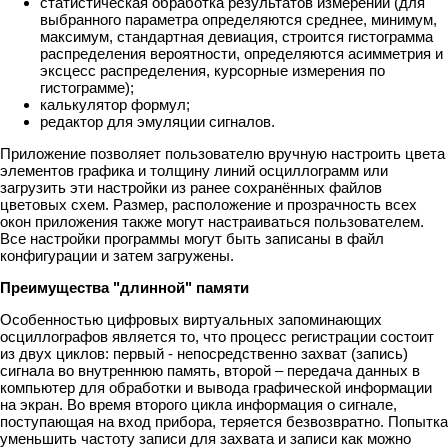
статистическая обработка результатов измерений (для
выбранного параметра определяются среднее, минимум,
максимум, стандартная девиация, строится гистограмма
распределения вероятности, определяются асимметрия и
эксцесс распределения, курсорные измерения по
гистограмме);
калькулятор формул;
редактор для эмуляции сигналов.
Приложение позволяет пользователю вручную настроить цвета
элементов графика и толщину линий осциллограмм или
загрузить эти настройки из ранее сохранённых файлов
цветовых схем. Размер, расположение и прозрачность всех
окон приложения также могут настраиваться пользователем.
Все настройки программы могут быть записаны в файл
конфигурации и затем загружены.
Преимущества "длинной" памяти
Особенностью цифровых виртуальных запоминающих
осциллографов является то, что процесс регистрации состоит
из двух циклов: первый - непосредственно захват (запись)
сигнала во внутреннюю память, второй – передача данных в
компьютер для обработки и вывода графической информации
на экран. Во время второго цикла информация о сигнале,
поступающая на вход прибора, теряется безвозвратно. Попытка
уменьшить частоту записи для захвата и записи как можно