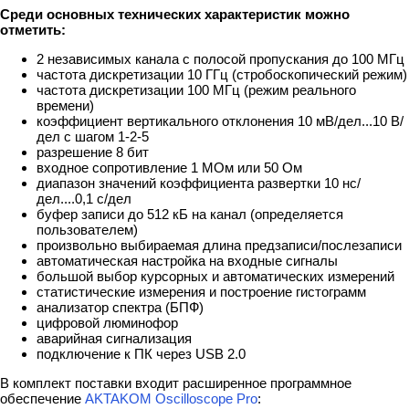
Среди основных технических характеристик можно
отметить:
2 независимых канала с полосой пропускания до 100 МГц
частота дискретизации 10 ГГц (стробоскопический режим)
частота дискретизации 100 МГц (режим реального
времени)
коэффициент вертикального отклонения 10 мВ/дел...10 В/
дел с шагом 1-2-5
разрешение 8 бит
входное сопротивление 1 МОм или 50 Ом
диапазон значений коэффициента развертки 10 нс/
дел....0,1 с/дел
буфер записи до 512 кБ на канал (определяется
пользователем)
произвольно выбираемая длина предзаписи/послезаписи
автоматическая настройка на входные сигналы
большой выбор курсорных и автоматических измерений
статистические измерения и построение гистограмм
анализатор спектра (БПФ)
цифровой люминофор
аварийная сигнализация
подключение к ПК через USB 2.0
В комплект поставки входит расширенное программное
обеспечение
AKTAKOM Oscilloscope Pro
: