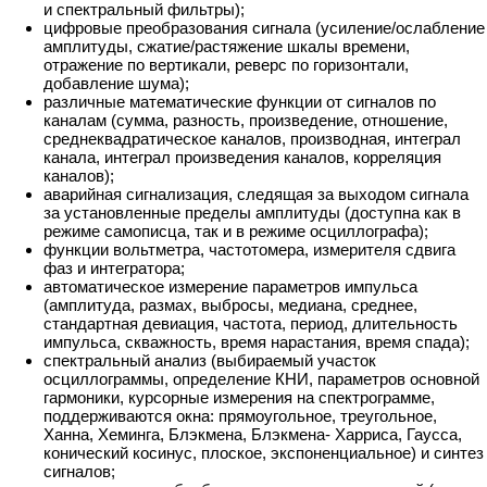
и спектральный фильтры);
цифровые преобразования сигнала (усиление/ослабление
амплитуды, сжатие/растяжение шкалы времени,
отражение по вертикали, реверс по горизонтали,
добавление шума);
различные математические функции от сигналов по
каналам (сумма, разность, произведение, отношение,
среднеквадратическое каналов, производная, интеграл
канала, интеграл произведения каналов, корреляция
каналов);
аварийная сигнализация, следящая за выходом сигнала
за установленные пределы амплитуды (доступна как в
режиме самописца, так и в режиме осциллографа);
функции вольтметра, частотомера, измерителя сдвига
фаз и интегратора;
автоматическое измерение параметров импульса
(амплитуда, размах, выбросы, медиана, среднее,
стандартная девиация, частота, период, длительность
импульса, скважность, время нарастания, время спада);
спектральный анализ (выбираемый участок
осциллограммы, определение КНИ, параметров основной
гармоники, курсорные измерения на спектрограмме,
поддерживаются окна: прямоугольное, треугольное,
Ханна, Хеминга, Блэкмена, Блэкмена- Харриса, Гаусса,
конический косинус, плоское, экспоненциальное) и синтез
сигналов;