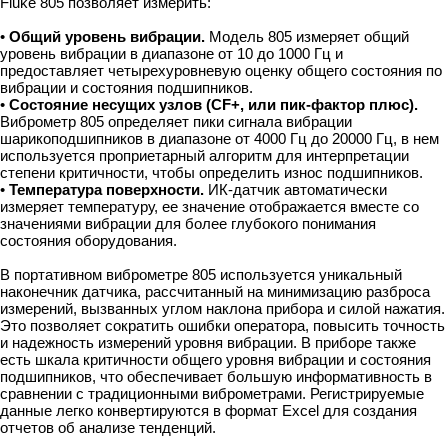
Fluke 805 позволяет измерить:
•
Общий уровень вибрации.
Модель 805 измеряет общий
уровень вибрации в диапазоне от 10 до 1000 Гц и
предоставляет четырехуровневую оценку общего состояния по
вибрации и состояния подшипников.
•
Состояние несущих узлов (CF+, или пик-фактор плюс).
Виброметр 805 определяет пики сигнала вибрации
шарикоподшипников в диапазоне от 4000 Гц до 20000 Гц, в нем
используется проприетарный алгоритм для интерпретации
степени критичности, чтобы определить износ подшипников.
•
Температура поверхности.
ИК-датчик автоматически
измеряет температуру, ее значение отображается вместе со
значениями вибрации для более глубокого понимания
состояния оборудования.
В портативном виброметре 805 используется уникальный
наконечник датчика, рассчитанный на минимизацию разброса
измерений, вызванных углом наклона прибора и силой нажатия.
Это позволяет сократить ошибки оператора, повысить точность
и надежность измерений уровня вибрации. В приборе также
есть шкала критичности общего уровня вибрации и состояния
подшипников, что обеспечивает большую информативность в
сравнении с традиционными виброметрами. Регистрируемые
данные легко конвертируются в формат Excel для создания
отчетов об анализе тенденций.