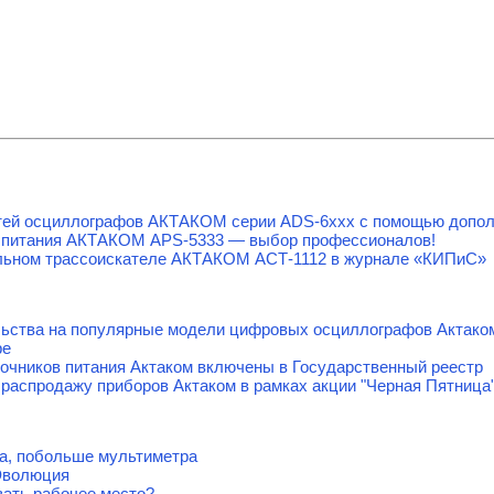
тей осциллографов АКТАКОМ серии ADS-6ххх с помощью допол
 питания АКТАКОМ APS-5333 — выбор профессионалов!
льном трассоискателе АКТАКОМ АСТ-1112 в журнале «КИПиС»
льства на популярные модели цифровых осциллографов Актако
ре
очников питания Актаком включены в Государственный реестр
распродажу приборов Актаком в рамках акции "Черная Пятница
а, побольше мультиметра
Эволюция
вать рабочее место?