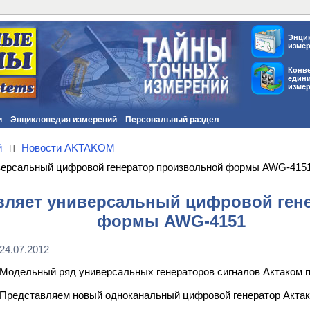
Энци
изме
Конв
един
изме
и
Энциклопедия измерений
Персональный раздел
й
Новости AKTAKOM
версальный цифровой генератор произвольной формы AWG-415
вляет универсальный цифровой ген
формы AWG-4151
24.07.2012
Модельный ряд универсальных генераторов сигналов Актаком 
Представляем новый одноканальный цифровой генератор Акта