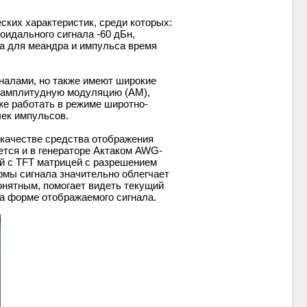
ских характеристик, среди которых:
оидального сигнала -60 дБн,
 а для меандра и импульса время
налами, но также имеют широкие
 амплитудную модуляцию (АМ),
е работать в режиме широтно-
ек импульсов.
качестве средства отображения
тся и в генераторе Актаком AWG-
ей с TFT матрицей с разрешением
рмы сигнала значительно облегчает
онятным, помогает видеть текущий
на форме отображаемого сигнала.