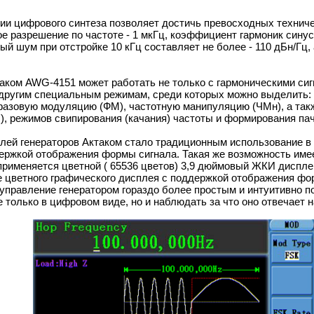
ии цифрового синтеза позволяет достичь превосходных техниче
 разрешение по частоте - 1 мкГц, коэффициент гармоник синус
ый шум при отстройке 10 кГц составляет не более - 110 дБн/Гц,
аком AWG-4151 может работать не только с гармоническими сиг
 другим специальным режимам, среди которых можно выделить:
азовую модуляцию (ФМ), частотную манипуляцию (ЧМн), а такж
 режимов свипирования (качания) частоты и формирования пач
ей генераторов Актаком стало традиционным использование в 
ержкой отображения формы сигнала. Такая же возможность имее
я применяется цветной ( 65536 цветов) 3,9 дюймовый ЖКИ диспл
е цветного графического дисплея с поддержкой отображения фо
 управление генератором гораздо более простым и интуитивно п
 только в цифровом виде, но и наблюдать за что оно отвечает 