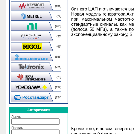
(666)
битного ЦАП и отличаются вы
Новая модель генератора Акт
(24)
при максимальном частотно
стандартные сигналы, как ме
(265)
(полоса 50 МГц), а также п
экспоненциальному закону, Sin
(20)
(96)
(558)
(225)
(23)
(132)
(154)
Авторизация
Логин:
Пароль:
Кроме того, в новом генерат
произвольной формы.