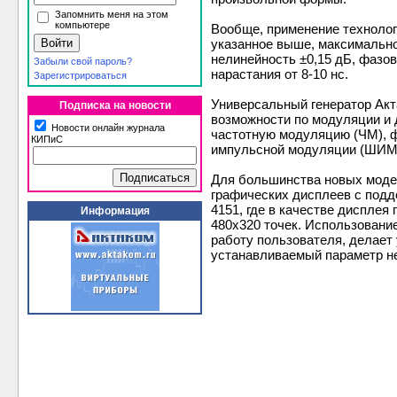
Запомнить меня на этом
компьютере
Вообще, применение технолог
указанное выше, максимальное
нелинейность ±0,15 дБ, фазов
Забыли свой пароль?
нарастания от 8-10 нс.
Зарегистрироваться
Универсальный генератор Акт
Подписка на новости
возможности по модуляции и
Новости онлайн журнала
частотную модуляцию (ЧМ), ф
КИПиС
импульсной модуляции (ШИМ),
Для большинства новых модел
графических дисплеев с подд
4151, где в качестве диспле
Информация
480х320 точек. Использовани
работу пользователя, делает
устанавливаемый параметр не