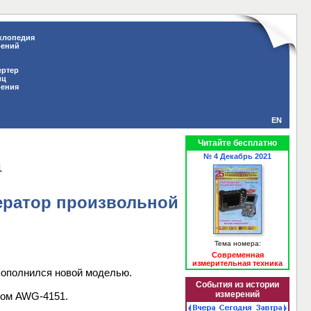
клопедия
рений
ертер
иц
рения
EN
Читайте бесплатно
№ 4 Декабрь 2021
1
ератор произвольной
Тема номера:
Современная
измерительная техника
пополнился новой моделью.
События из истории
измерений
ком AWG-4151.