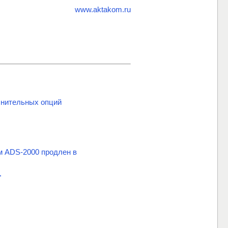
www.aktakom.ru
нительных опций
м ADS-2000 продлен в
"