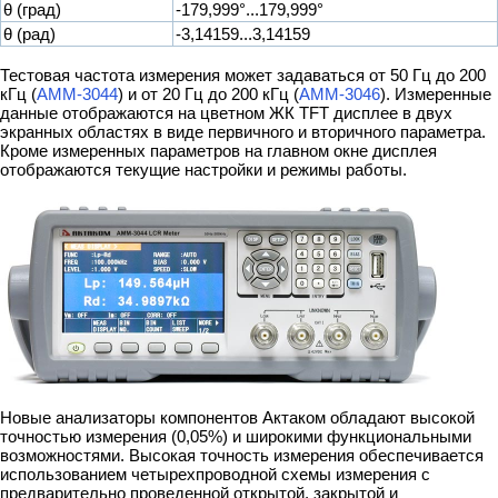
θ (град)
-179,999°...179,999°
θ (рад)
-3,14159...3,14159
Тестовая частота измерения может задаваться от 50 Гц до 200
кГц (
АММ-3044
) и от 20 Гц до 200 кГц (
АММ-3046
). Измеренные
данные отображаются на цветном ЖК TFT дисплее в двух
экранных областях в виде первичного и вторичного параметра.
Кроме измеренных параметров на главном окне дисплея
отображаются текущие настройки и режимы работы.
Новые анализаторы компонентов Актаком обладают высокой
точностью измерения (0,05%) и широкими функциональными
возможностями. Высокая точность измерения обеспечивается
использованием четырехпроводной схемы измерения с
предварительно проведенной открытой, закрытой и