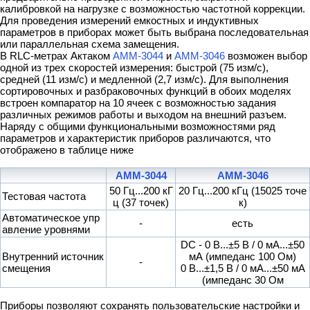
калибровкой на нагрузке с возможностью частотной коррекции.
Для проведения измерений емкостных и индуктивных
параметров в приборах может быть выбрана последовательная
или параллельная схема замещения.
В RLC-метрах Актаком
АММ-3044
и
АММ-3046
возможен выбор
одной из трех скоростей измерения: быстрой (75 изм/с),
средней (11 изм/с) и медленной (2,7 изм/с). Для выполнения
сортировочных и разбраковочных функций в обоих моделях
встроен компаратор на 10 ячеек с возможностью задания
различных режимов работы и выходом на внешний разъем.
Наряду с общими функциональными возможностями ряд
параметров и характеристик приборов различаются, что
отображено в таблице ниже
АММ-3044
АММ-3046
50 Гц...200 кГ
20 Гц...200 кГц (15025 точе
Тестовая частота
ц (37 точек)
к)
Автоматическое упр
-
есть
авление уровнями
DC - 0 В...±5 В / 0 мА...±50
Внутренний источник
мА (импеданс 100 Ом)
-
смещения
0 В...±1,5 В / 0 мА...±50 мА
(импеданс 30 Ом
Приборы позволяют сохранять пользовательские настройки и