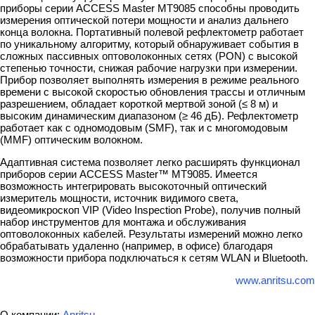
приборы серии ACCESS Master MT9085 способны проводить
измерения оптической потери мощности и анализ дальнего
конца волокна. Портативный полевой рефлектометр работает
по уникальному алгоритму, который обнаруживает события в
сложных пассивных оптоволоконных сетях (PON) с высокой
степенью точности, снижая рабочие нагрузки при измерении.
Прибор позволяет выполнять измерения в режиме реального
времени с высокой скоростью обновления трассы и отличным
разрешением, обладает короткой мертвой зоной (≤ 8 м) и
высоким динамическим диапазоном (≥ 46 дБ). Рефлектометр
работает как с одномодовым (SMF), так и с многомодовым
(MMF) оптическим волокном.
Адаптивная система позволяет легко расширять функционал
приборов серии ACCESS Master™ MT9085. Имеется
возможность интегрировать высокоточный оптический
измеритель мощности, источник видимого света,
видеомикроскоп VIP (Video Inspection Probe), получив полный
набор инструментов для монтажа и обслуживания
оптоволоконных кабелей. Результаты измерений можно легко
обрабатывать удаленно (например, в офисе) благодаря
возможности прибора подключаться к сетям WLAN и Bluetooth.
www.anritsu.com
О компании:
Anritsu