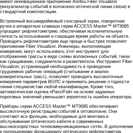
имеют инновационное приложение Anritsu Fiber Visualizer
(визуализатор событий в волоконно-оптической линии связи) в
стандартной комплектации.
Встроенный восьмидюймовый сенсорный экран, поворотная
ручка и аппаратные клавиши серии ACCESS Master™ MT9085
упрощают рефлектометрию, обеспечивая исключительную
легкость использования и сокращая время работы на объекте.
Проводить рефлектометрию еще проще и быстрее позволяет
приложение Fiber Visualizer. Инженеры, выполняющие
измерения, могут использовать этот инструмент для
отображения трассы в виде схемы волоконных событий, таких
как сращивания, соединители и разветвители. Инструмент Fiber
Visualizer, устраняющий необходимость в проведении
трудоемких рабочих операций (считывание и анализ
измерительных трасс), позволяет проводить высокоточные
измерения параметров ВОЛС и принимать решение о годности
линии специалистам любой квалификации. Кроме того,
автоматическая оценка «Pass/Fail» на основе заданных
пороговых значений уменьшает вероятность ошибки оператора.
Приборы серии ACCESS Master™ MT9085 обеспечивают
высокоточную регистрацию событий в оптоволокне. Они
сочетают все функции, необходимые для монтажа и
обслуживания оптического кабеля в современных
высокоскоростных телекоммуникационных сетях. В дополнение
к полноценному функционалу оптического рефлектометра