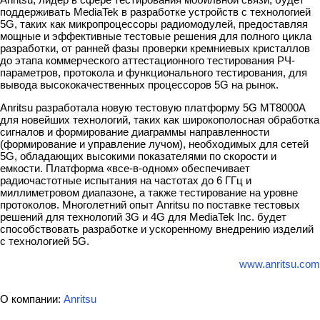
поддерживать MediaTek в разработке устройств с технологией
5G, таких как микропроцессоры радиомодулей, предоставляя
мощные и эффективные тестовые решения для полного цикла
разработки, от ранней фазы проверки кремниевых кристаллов
до этапа коммерческого аттестационного тестирования РЧ-
параметров, протокола и функционального тестирования, для
вывода высококачественных процессоров 5G на рынок.
Anritsu разработала новую тестовую платформу 5G MT8000A
для новейших технологий, таких как широкополосная обработка
сигналов и формирование диаграммы направленности
(формирование и управление лучом), необходимых для сетей
5G, обладающих высокими показателями по скорости и
емкости. Платформа «все-в-одном» обеспечивает
радиочастотные испытания на частотах до 6 ГГц и
миллиметровом диапазоне, а также тестирование на уровне
протоколов. Многолетний опыт Anritsu по поставке тестовых
решений для технологий 3G и 4G для MediaTek Inc. будет
способствовать разработке и ускоренному внедрению изделий
с технологией 5G.
www.anritsu.com
О компании:
Anritsu