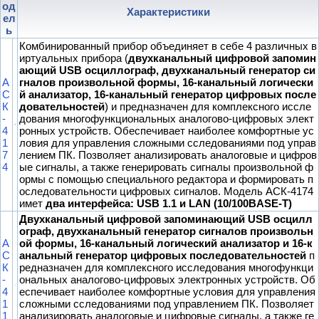
од
Характеристики
ел
ь
Комбинированный прибор объединяет в себе 4 различных в
иртуальных прибора (
двухканальный цифровой запомин
ающий USB осциллограф, двухканальный генератор си
А
гналов произвольной формы, 16-канальный логически
С
й анализатор, 16-канальный генератор цифровых после
К
довательностей
) и предназначен для комплексного иссле
-
дования многофункциональных аналогово-цифровых элект
4
ронных устройств. Обеспечивает наиболее комфортные ус
1
ловия для управления сложными сследованиями под управ
7
лением ПК. Позволяет анализировать аналоговые и цифров
4
ые сигналы, а также генерировать сигналы произвольной ф
ормы с помощью специального редактора и формировать п
оследовательности цифровых сигналов. Модель АСК-4174
имет
два интерфейса:
USB 1.1 и LAN (10/100BASE-T)
Двухканальный цифровой запоминающий USB осцилл
ограф, двухканальный генератор сигналов произвольн
А
ой формы, 16-канальный логический анализатор и 16-к
С
анальный генератор цифровых последовательностей
п
К
редназначен для комплексного исследования многофункци
-
ональных аналогово-цифровых электронных устройств. Об
4
еспечивает наиболее комфортные условия для управления
1
сложными сследованиями под управлением ПК. Позволяет
1
анализировать аналоговые и цифровые сигналы, а также ге