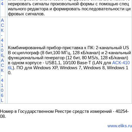
4
нерировать сигналы произвольной формы с помощью спец
иального редактора и формировать последовательности ци
фровых сигналов.
А
С
К
-
4
1
Комбинированный прибор-приставка к ПК: 2-канальный US
0
B осциллограф (8 бит,100 МГц, 128 кБ/канал) и 2-канальный
6
,
функциональный генератор (12 бит, 80 MS/s, 128 кБ/канал)
А
в одном корпусе - USB1.1, 10/100 Base-T (LAN для
АСК-410
С
6L
). ПО для Windows XP, Windows 7, Windows 8, Windows 1
К
0.
-
4
1
0
6
L
Номер в Государственном Реестре средств измерений - 40254-
08.
www.eliks.ru