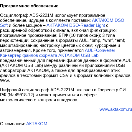
Программное обеспечение
Осциллограф ADS-2221M использует программное
обеспечение, идущее в комплекте поставки:
AKTAKOM DSO
Soft
и более мощное –
AKTAKOM DSO-Reader Light
с
расширенной обработкой сигнала, включая фильтрацию;
программное прореживание; БПФ (10 типов окон); 3 типа
персистенции; сохранение в форматы AUL, *bmp, *wmf, *emf;
масштабирование; настройку цветовых схем; курсорные и
автоизмерения. Кроме того, применяется
AULFConverter
Конвертер файлов формата AKTAKOM USB Lab
,
предназначенный для передачи файлов данных в формате AUL
(AKTAKOM USB Lab) между различными приложениями USB
лаборатории AKTAKOM, а также для преобразования этих
файлов в текстовый формат CSV и в формат волновых файлов
WAV.
Цифровой осциллограф ADS-2221M включен в Госреестр СИ
РФ (№ 49918-12) и может применяться в сфере
метрологического контроля и надзора.
www.aktakom.ru
О компании:
АКТАКОМ