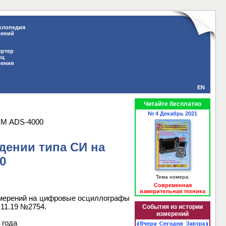
клопедия
рений
ертер
иц
рения
EN
Читайте бесплатно
№ 4 Декабрь 2021
ОМ ADS-4000
дении типа СИ на
0
Тема номера:
Современная
измерительная техника
змерений на цифровые осциллографы
11.19 №2754.
События из истории
измерений
 года