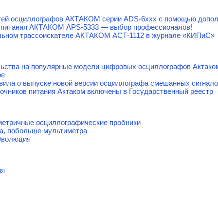
тей осциллографов АКТАКОМ серии ADS-6ххх с помощью допол
 питания АКТАКОМ APS-5333 — выбор профессионалов!
льном трассоискателе АКТАКОМ АСТ-1112 в журнале «КИПиС»
льства на популярные модели цифровых осциллографов Актако
ре
явила о выпуске новой версии осциллографа смешанных сигнал
очников питания Актаком включены в Государственный реестр
етричные осциллографические пробники
а, побольше мультиметра
Эволюция
ия