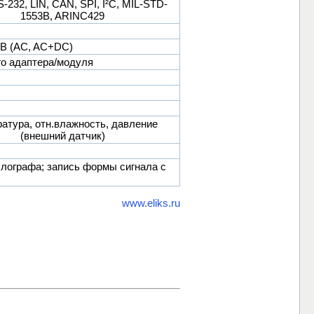
232, LIN, CAN, SPI, I²C, MIL-STD-
1553B, ARINC429
0 В (AC, AC+DC)
го адаптера/модуля
атура, отн.влажность, давление
(внешний датчик)
ллографа; запись формы сигнала с
www.eliks.ru