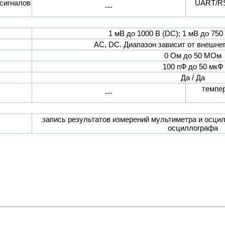
гналов
UART/RS-
---
1 мВ до 1000 В (DC); 1 мВ до 75
AC, DC. Диапазон зависит от внешне
0 Ом до 50 МОм
100 пФ до 50 мкФ
Да / Да
темпер
---
запись результатов измерений мультиметра и осци
осциллографа