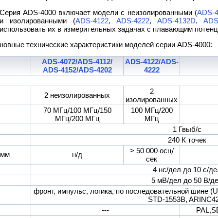
Серия ADS-4000 включает модели с неизолированными (
ADS-4
и изолированными (
ADS-4122
,
ADS-4222
,
ADS-4132D
,
ADS
использовать их в измерительных задачах с плавающим потен
новные технические характеристики моделей серии ADS-4000:
ADS-4072
/
ADS-4112
/
ADS-4122
/
ADS-
ADS-4152
/
ADS-4202
4222
2
2 неизолированных
изолированных
70 МГц/100 МГц/150
100 МГц/200
МГц/200 МГц
МГц
1 Гвыб/с
240 К точек
> 50 000 осц/
амм
н/д
сек
4 нс/дел до 10 с/де
5 мВ/дел до 50 В/д
фронт, импульс, логика, по последовательной шине (U
STD-1553B, ARINC42
---
PAL,S