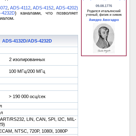
09.08.1776
072
,
ADS-4112
,
ADS-4152
,
ADS-4202)
Родился итальянский
-4232D
) каналами, что позволяет
ученый, физик и химик
циалом.
Амедео Авогадро
ADS-4132D
/
ADS-4232D
2 изолированных
100 МГц/200 МГц
> 190 000 осц/сек
л
ел
ART/RS232, LIN, CAN, SPI, I2C, MIL-
9)
ECAM, NTSC, 720P, 1080I, 1080P