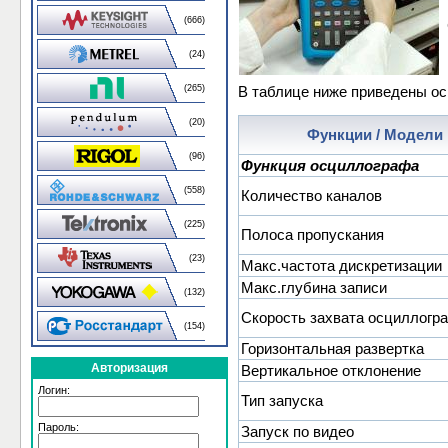
(666)
(24)
(265)
В таблице ниже приведены ос
(20)
Функции / Модели
(96)
Функция осциллографа
(558)
Количество каналов
(225)
Полоса пропускания
(23)
Макс.частота дискретизации
Макс.глубина записи
(132)
Скорость захвата осциллогр
(154)
Горизонтальная развертка
Авторизация
Вертикальное отклонение
Логин:
Тип запуска
Пароль:
Запуск по видео