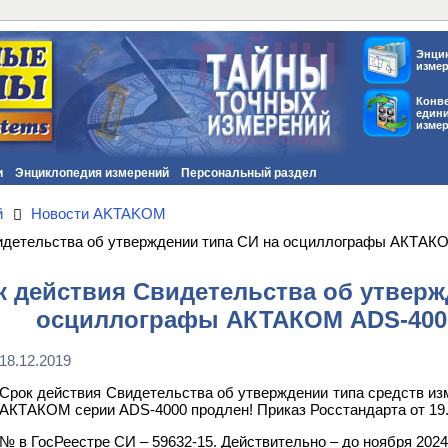
Энци
изме
Конв
един
изме
и
Энциклопедия измерений
Персональный раздел
й
Новости AKTAKOM
идетельства об утверждении типа СИ на осциллографы АКТАК
к действия Свидетельства об утверж
осциллографы АКТАКОМ ADS-400
18.12.2019
Срок действия Свидетельства об утверждении типа средств и
АКТАКОМ серии ADS-4000 продлен! Приказ Росстандарта от 19.
№ в ГосРеестре СИ – 59632-15. Действительно – до ноября 2024