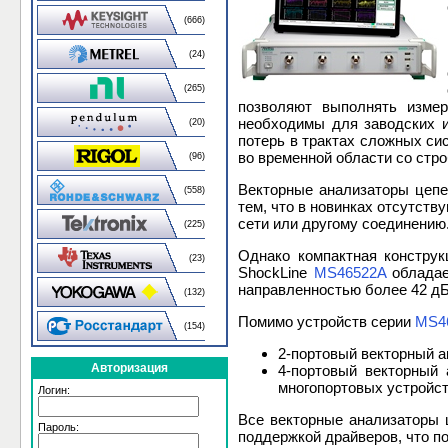
(666)
(24)
(265)
позволяют выполнять измер
необходимы для заводских и
(20)
потерь в трактах сложных си
во временной области со стр
(96)
Векторные анализаторы цепе
(558)
тем, что в новинках отсутств
сети или другому соединению
(225)
Однако компактная конструк
(23)
ShockLine
MS46522A
обладае
направленностью более 42 дБ
(132)
Помимо устройств серии
MS4
(154)
2-портовый векторный 
Авторизация
4-портовый векторный
многопортовых устройст
Логин:
Все векторные анализаторы 
Пароль:
поддержкой драйверов, что п