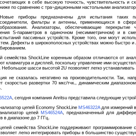
сочетающих в себе высокую точность, чувствительность и ск
ниже по сравнению с тра¬диционными настольными анализатор
Новые приборы предназначены для испытания таких па
соединители, фильтры и антенны, применяющихся в сферах
образования. Анализаторы, обеспечивающие перекрытие 
ения S-параметров в одиночном (несимметричном) и в см
спытаний пассивных устройств. Кроме того, они могут исполь
стем. Дефекты в широкополосных устройствах можно быстро и
обированием.
й семейства ShockLine коренным образом отличаются от анал
уют клавиатура и дисплей, поскольку управление ими осуществ
. Небольшое шасси высотой 2U позволяет легко устанавливать 
ция не сказалась негативно на производительности. Так, нап
т скоростью развертки 70 мкс/тчк., динамическим диапазоном
.
6522A
, сегодня компания Anritsu представила следующие устрой
анализатор цепей Economy ShockLine
MS46322A
для измерений в
 анализатор цепей
MS46524A
, предназначенный для диффере
в в диапазоне до 7 ГГц.
цепей семейства ShockLine поддерживают программирование
озволяет легко интегрировать приборы в большинство существу