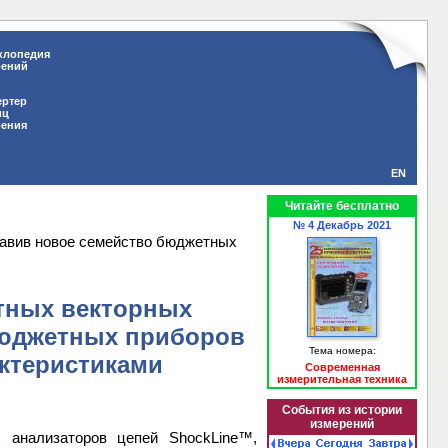
клопедия
рений
ертер
иц
рения
EN
Читайте бесплатно
№ 4 Декабрь 2021
ставив новое семейство бюджетных
отных векторных
бюджетных приборов
Тема номера:
ктеристиками
Современная
измерительная техника
События из истории
измерений
 анализаторов цепей ShockLine™,