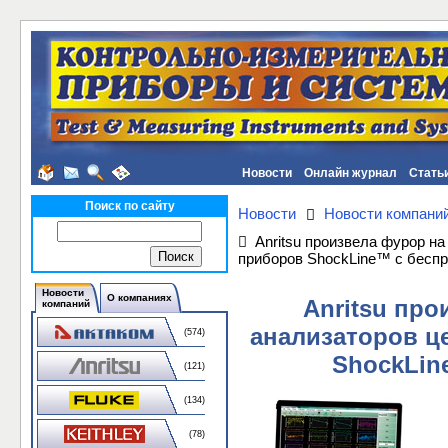
Новости
Онлайн журнал
Стать
Поиск по сайту
Новости
Новости компани
Anritsu произвела фурор н
приборов ShockLine™ с бесп
Новости
О компаниях
Anritsu пр
компаний
анализаторов ц
(574)
ShockLin
(121)
(134)
(78)