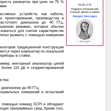
орость развертки при цене на 75 %
09.08.1776
ами.
Родился итальянский
ученый, физик и химик
ссивных устройств, как кабели,
Амедео Авогадро
 проектирования, производства и
частотного диапазона до 40 ГГц,
ешанном режимах, которые обычно
зоваться для снятия характеристик
 легко выявить с помощью измерения
изаторов традиционной конструкции
ляется через компьютер по локальной
приборы в стойки.
ример, векторный анализатор цепей
 более 110 дБ и скорректированной
ства:
 диапазонах до 40 ГГц;
нциальных измерений и испытаний
 с помощью команд SCPI и обладают
ющих программных сред. Кроме того,