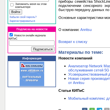
приборы семейства ShockLin
Запомнить меня на этом
подключении сенсорного эк
компьютере
быструю передачу данных по
Забыли свой пароль?
Основные характеристики мо
Зарегистрироваться
Подписка на новости
О компании:
Anritsu
Новости онлайн журнала
КИПиС
Возврат к списку
Материалы по теме:
Новости компаний
Информация
Анализатор Network Mas
обслуживания сетей 5G
Усовершенствованный де
Новая серия производит
от Anritsu
Статьи КИПиС
Мобильный комплекс дл