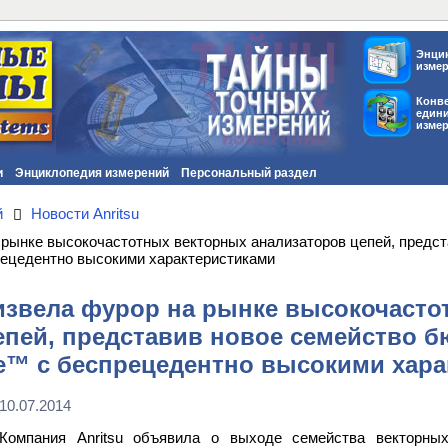
Энци
изме
Конв
един
изме
и
Энциклопедия измерений
Персональный раздел
й
Новости Anritsu
а рынке высокочастотных векторных анализаторов цепей, пред
рецедентно высокими характеристиками
оизвела фурор на рынке высокочаст
епей, представив новое семейство 
e™ с беспрецедентно высокими хара
10.07.2014
Компания Anritsu объявила о выходе семейства векторных