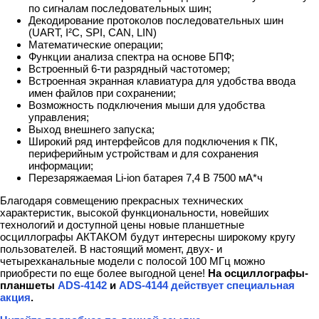
по сигналам последовательных шин;
Декодирование протоколов последовательных шин
(UART, I²C, SPI, CAN, LIN)
Математические операции;
Функции анализа спектра на основе БПФ;
Встроенный 6-ти разрядный частотомер;
Встроенная экранная клавиатура для удобства ввода
имен файлов при сохранении;
Возможность подключения мыши для удобства
управления;
Выход внешнего запуска;
Широкий ряд интерфейсов для подключения к ПК,
периферийным устройствам и для сохранения
информации;
Перезаряжаемая Li-ion батарея 7,4 В 7500 мА*ч
Благодаря совмещению прекрасных технических
характеристик, высокой функциональности, новейших
технологий и доступной цены новые планшетные
осциллографы АКТАКОМ будут интересны широкому кругу
пользователей. В настоящий момент, двух- и
четырехканальные модели с полосой 100 МГц можно
приобрести по еще более выгодной цене!
На осциллографы-
планшеты
ADS-4142
и
ADS-4144
действует специальная
акция
.