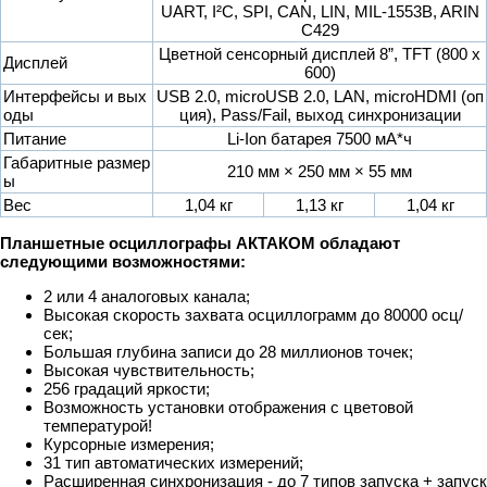
UART, I²C, SPI, CAN, LIN, MIL-1553B, ARIN
C429
Цветной сенсорный дисплей 8”, TFT (800 х
Дисплей
600)
Интерфейсы и вых
USB 2.0, microUSB 2.0, LAN, microHDMI (оп
оды
ция), Pass/Fail, выход синхронизации
Питание
Li-Ion батарея 7500 мА*ч
Габаритные размер
210 мм × 250 мм × 55 мм
ы
Вес
1,04 кг
1,13 кг
1,04 кг
Планшетные осциллографы АКТАКОМ обладают
следующими возможностями:
2 или 4 аналоговых канала;
Высокая скорость захвата осциллограмм до 80000 осц/
сек;
Большая глубина записи до 28 миллионов точек;
Высокая чувствительность;
256 градаций яркости;
Возможность установки отображения с цветовой
температурой!
Курсорные измерения;
31 тип автоматических измерений;
Расширенная синхронизация - до 7 типов запуска + запуск