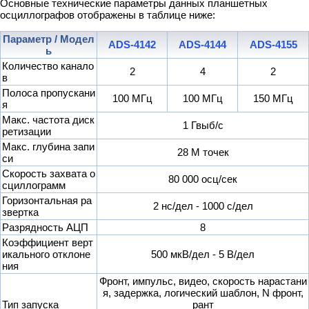
Основные технические параметры данных планшетных
осциллографов отображены в таблице ниже:
Параметр / Модел
ADS-4142
ADS-4144
ADS-4155
ь
Количество канало
2
4
2
в
Полоса пропускани
100 МГц
100 МГц
150 МГц
я
Макс. частота диск
1 Гвыб/с
ретизации
Макс. глубина запи
28 М точек
си
Скорость захвата о
80 000 осц/сек
сциллограмм
Горизонтальная ра
2 нс/дел - 1000 с/дел
звертка
Разрядность АЦП
8
Коэффициент верт
икального отклоне
500 мкВ/дел - 5 В/дел
ния
Фронт, импульс, видео, скорость нарастани
я, задержка, логический шаблон, N фронт,
Тип запуска
рант