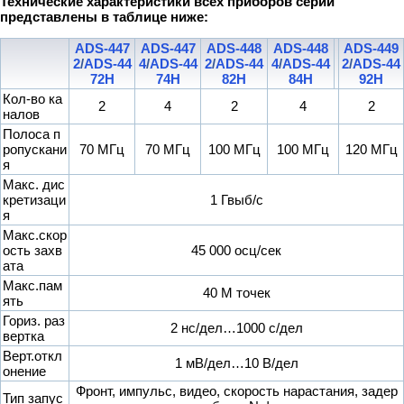
Технические характеристики всех приборов серии
представлены в таблице ниже:
ADS-447
ADS-447
ADS-448
ADS-448
ADS-449
2
/
ADS-44
4
/
ADS-44
2
/
ADS-44
4
/
ADS-44
2
/
ADS-44
72H
74H
82H
84H
92H
Кол-во ка
2
4
2
4
2
налов
Полоса п
ропускани
70 МГц
70 МГц
100 МГц
100 МГц
120 МГц
я
Макс. дис
кретизаци
1 Гвыб/с
я
Макс.скор
ость захв
45 000 осц/сек
ата
Макс.пам
40 М точек
ять
Гориз. раз
2 нс/дел…1000 с/дел
вертка
Верт.откл
1 мВ/дел…10 В/дел
онение
Фронт, импульс, видео, скорость нарастания, задер
Тип запус