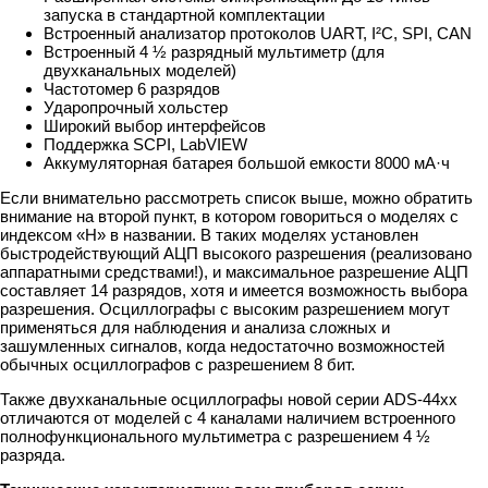
запуска в стандартной комплектации
Встроенный анализатор протоколов UART, I²C, SPI, CAN
Встроенный 4 ½ разрядный мультиметр (для
двухканальных моделей)
Частотомер 6 разрядов
Ударопрочный хольстер
Широкий выбор интерфейсов
Поддержка SCPI, LabVIEW
Аккумуляторная батарея большой емкости 8000 мА·ч
Если внимательно рассмотреть список выше, можно обратить
внимание на второй пункт, в котором говориться о моделях с
индексом «Н» в названии. В таких моделях установлен
быстродействующий АЦП высокого разрешения (реализовано
аппаратными средствами!), и максимальное разрешение АЦП
составляет 14 разрядов, хотя и имеется возможность выбора
разрешения. Осциллографы с высоким разрешением могут
применяться для наблюдения и анализа сложных и
зашумленных сигналов, когда недостаточно возможностей
обычных осциллографов с разрешением 8 бит.
Также двухканальные осциллографы новой серии ADS-44xx
отличаются от моделей с 4 каналами наличием встроенного
полнофункционального мультиметра с разрешением 4 ½
разряда.