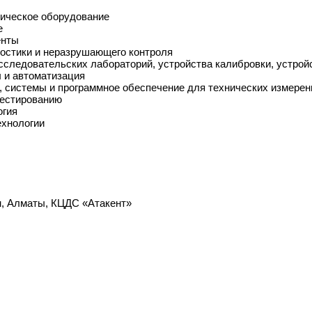
тическое оборудование
е
енты
ностики и неразрушающего контроля
сследовательских лабораторий, устройства калибровки, устро
 и автоматизация
, системы и программное обеспечение для технических измерен
тестированию
огия
ехнологии
н, Алматы, КЦДС «Атакент»