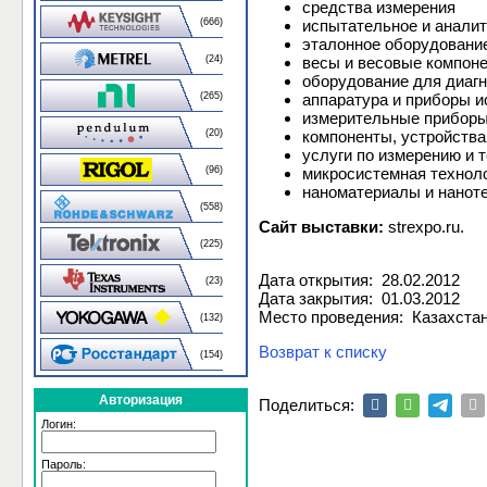
средства измерения
испытательное и анали
(666)
эталонное оборудовани
весы и весовые компон
(24)
оборудование для диаг
аппаратура и приборы и
(265)
измерительные приборы
компоненты, устройства
(20)
услуги по измерению и 
микросистемная технол
(96)
наноматериалы и нанот
(558)
Сайт выставки:
strexpo.ru.
(225)
Дата открытия: 28.02.2012
(23)
Дата закрытия: 01.03.2012
Место проведения: Казахста
(132)
Возврат к списку
(154)
Авторизация
Поделиться:
Логин:
Пароль: