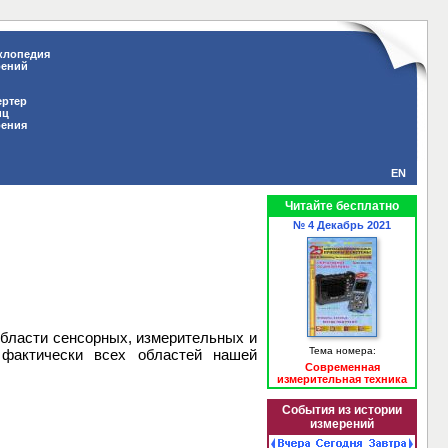
клопедия
рений
ертер
иц
рения
EN
Читайте бесплатно
№ 4 Декабрь 2021
области сенсорных, измерительных и
Тема номера:
 фактически всех областей нашей
Современная
измерительная техника
События из истории
измерений