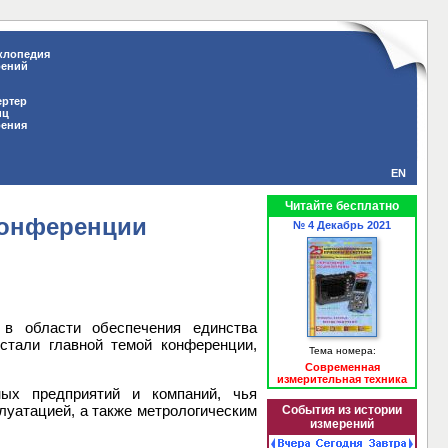
клопедия
рений
ертер
иц
рения
EN
Читайте бесплатно
конференции
№ 4 Декабрь 2021
 в области обеспечения единства
стали главной темой конференции,
Тема номера:
Современная
измерительная техника
ых предприятий и компаний, чья
луатацией, а также метрологическим
События из истории
измерений