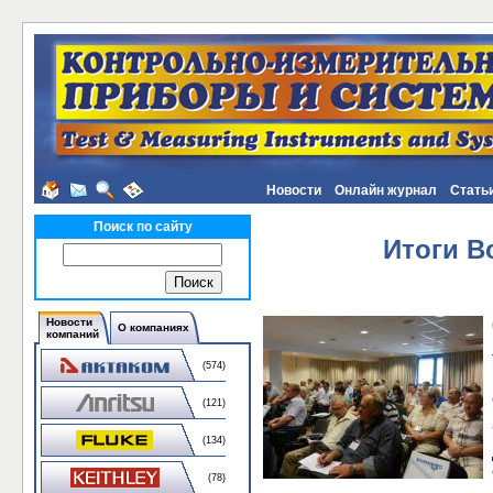
Новости
Онлайн журнал
Стать
Поиск по сайту
Итоги В
Новости
О компаниях
компаний
(574)
(121)
(134)
(78)