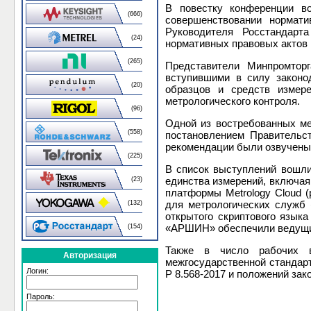
В повестку конференции в
(666)
совершенствовании нормати
Руководителя Росстандарт
(24)
нормативных правовых актов 
(265)
Представители Минпромтор
вступившими в силу законо
(20)
образцов и средств измере
метрологического контроля.
(96)
Одной из востребованных ме
(558)
постановлением Правительс
рекомендации были озвучены
(225)
В список выступлений вошл
единства измерений, включа
(23)
платформы Metrology Cloud 
для метрологических служб
(132)
открытого скриптового язык
«АРШИН» обеспечили ведущ
(154)
Также в число рабочих 
Авторизация
межгосударственной стандарт
Логин:
Р 8.568-2017 и положений за
Пароль: