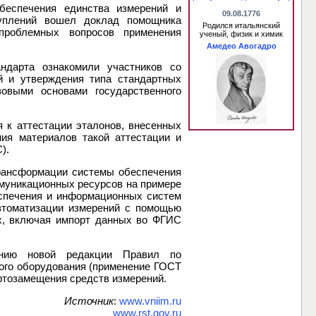
беспечения единства измерений и
09.08.1776
туплений вошел доклад помощника
Родился итальянский
проблемных вопросов применения
ученый, физик и химик
Амедео Авогадро
дарта ознакомили участников со
й и утверждения типа стандартных
овыми основами государственного
 к аттестации эталонов, внесенных
ия материалов такой аттестации и
).
рансформации системы обеспечения
муникационных ресурсов на примере
еспечения и информационных систем
втоматизации измерений с помощью
ях, включая импорт данных во ФГИС
ению новой редакции Правил по
ного оборудования (применение ГОСТ
ортозамещения средств измерений.
Источник
:
www.vniim.ru
www.rst.gov.ru