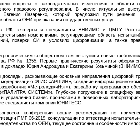
ошли вопросы о законодательных изменениях в области о
вного правового регулирования. В число актуальных выс
а Евгения Лазаренко, который предложил пути решения 
в области ОЕИ при оказании государственных услуг.
га РФ, эксперты и специалисты ВНИИМС и ЦМТУ Росстан
дательными изменениями, регулирующими область испытани
ний, поверки СИ в условиях цифровизации, а также прав
трологическим сообществом тем выступили новые требования
тва РФ № 1355. Первые практические результаты оформлен
 в докладах Юрия Андрощука и Екатерины Козьминой (ВНИИМС
и доклады, раскрывающие основные направления цифровой т
я модернизацию ФГИС «АРШИН», создание информационно-ком
(разработчик «МетролоджиНэт»), разработку программного об
 («ПАЛИТРА СИСТЕМ»). Глубокое погружение в специфику а
а и управления бизнес процессами в поверочных лаборатори
ие специалисты компании ЮНИТЕСС.
вопросов конференции вошли рекомендации по примен
изации ПМГ 06-2019, консультации по аттестации испытатель
конодательства по ОЕИ), текущее состояние и особенности имп