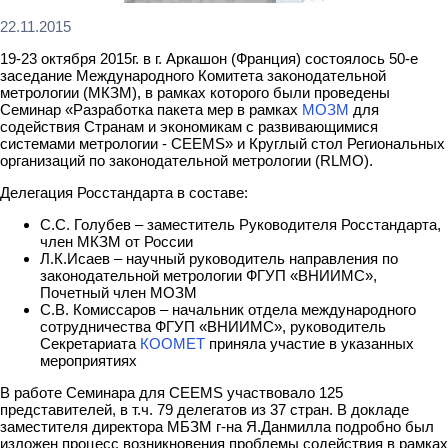
22.11.2015
19-23 октября 2015г. в г. Аркашон (Франция) состоялось 50-е
заседание Международного Комитета законодательной
метрологии (МКЗМ), в рамках которого были проведены
Семинар «Разработка пакета мер в рамках
МОЗМ
для
содействия Странам и экономикам с развивающимися
системами метрологии - CEEMS» и Круглый стол Региональных
организаций по законодательной метрологии (RLMO).
Делегация Росстандарта в составе:
С.С. Голубев – заместитель Руководителя Росстандарта,
член МКЗМ от России
Л.К.Исаев – научный руководитель направления по
законодательной метрологии ФГУП «ВНИИМС»,
Почетный член МОЗМ
С.В. Комиссаров – начальник отдела международного
сотрудничества ФГУП «ВНИИМС», руководитель
Секретариата
КООМЕТ
приняла участие в указанных
мероприятиях
В работе Семинара для CEEMS участвовало 125
представителей, в т.ч. 79 делегатов из 37 стран. В докладе
заместителя директора МБЗМ г-на Я.Данмилла подробно был
изложен процесс возникновения проблемы содействия в рамках