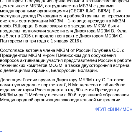
С. Паторея. Обсуждались финансовые и технические вопросы
деятельности МБЗМ, сотрудничества МБЗМ с другими
международными организациями (CECIP, ILAC, BIPM). Был
заслушан доклад Руководителя рабочей группы по пересмотру
системы сертификации МОЗМ – 1-го вице-президента МКЗМ
проф. Р.Шварца. В ходе закрытого заседания МКЗМ были
продлены полномочия заместителя Директора МБЗМ В. Кула
на 5 лет в 2016 г. и продлен контракт с Директором МБЗМ С.
Паттореем на три года с 1 января 2016 г.
Состоялась встреча члена МКЗМ от России Голубева С.С. с
Президентом МКЗМ м-ром П.Мейсоном для обсуждения
вопросов активизации участия представителей России в работе
технических комитетов МОЗМ, а также двухсторонняя встреча
с делегациями Украины, Белоруссии, Болгарии.
Делегация России вручила Директору МБЗМ г-ну С.Паторею
памятную медаль с портретом Д.И.Менделеева и юбилейное
издание истории Росстандарта в год 90-летия Президенту
МКЗМ м-ру П.Мейсону в связи с 60-й годовщиной образования
Международной организации законодательной метрологии.
ФГУП «ВНИИМС»