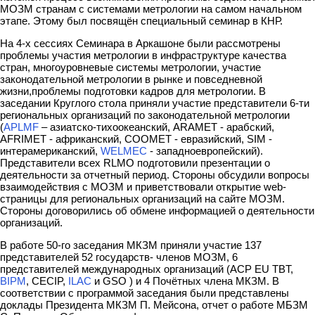
МОЗМ странам с системами метрологии на самом начальном
этапе. Этому был посвящён специальный семинар в КНР.
На 4-х сессиях Семинара в Аркашоне были рассмотрены
проблемы участия метрологии в инфраструктуре качества
стран, многоуровневые системы метрологии, участие
законодательной метрологии в рынке и повседневной
жизни,проблемы подготовки кадров для метрологии. В
заседании Круглого стола приняли участие представители 6-ти
региональных организаций по законодательной метрологии
(
APLMF
– азиатско-тихоокеанский, ARAMET - арабский,
AFRIMET - африканский, COOMET - евразийский, SIM -
интерамериканский,
WELMEC
- западноевропейский).
Представители всех RLMO подготовили презентации о
деятельности за отчетный период. Стороны обсудили вопросы
взаимодействия с МОЗМ и приветствовали открытие web-
страницы для региональных организаций на сайте МОЗМ.
Стороны договорились об обмене информацией о деятельности
организаций.
В работе 50-го заседания МКЗМ приняли участие 137
представителей 52 государств- членов МОЗМ, 6
представителей международных организаций (ACP EU TBT,
BIPM
, CECIP,
ILAC
и GSO ) и 4 Почётных члена МКЗМ. В
соответствии с программой заседания были представлены
доклады Президента МКЗМ П. Мейсона, отчет о работе МБЗМ