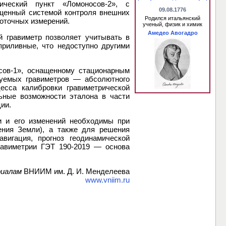
ический пункт «Ломоносов-2», с
09.08.1776
щенный системой контроля внешних
Родился итальянский
коточных измерений.
ученый, физик и химик
Амедео Авогадро
й гравиметр позволяет учитывать в
приливные, что недоступно другими
сов-1», оснащенному стационарным
руемых гравиметров — абсолютного
есса калибровки гравиметрической
ьные возможности эталона в части
ии.
и и его изменений необходимы при
ения Земли), а также для решения
вигация, прогноз геодинамической
равиметрии ГЭТ 190-2019 — основа
иалам
ВНИИМ им. Д. И. Менделеева
www.vniim.ru