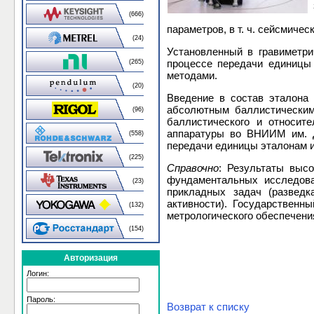
(666)
параметров, в т. ч. сейсмиче
(24)
Установленный в гравиметри
процессе передачи единицы 
(265)
методами.
(20)
Введение в состав эталона
абсолютным баллистическим
(96)
баллистического и относит
аппаратуры во ВНИИМ им. Д
(558)
передачи единицы эталонам и
(225)
Справочно
: Результаты выс
фундаментальных исследова
(23)
прикладных задач (разведк
активности). Государствен
(132)
метрологического обеспечени
(154)
Авторизация
Логин:
Пароль:
Возврат к списку