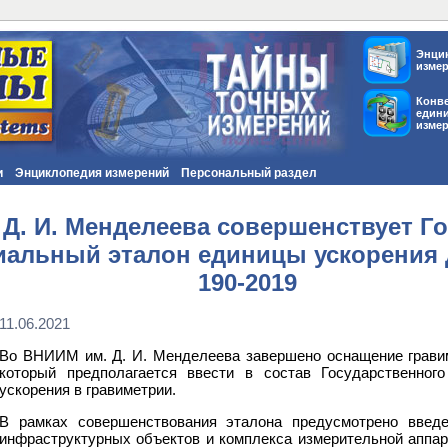
Энци
изме
Конв
един
изме
и
Энциклопедия измерений
Персональный раздел
Д. И. Менделеева совершенствует Г
альный эталон единицы ускорения 
190-2019
11.06.2021
Во ВНИИМ им. Д. И. Менделеева завершено оснащение гравим
который предполагается ввести в состав Государственного
ускорения в гравиметрии.
В рамках совершенствования эталона предусмотрено введе
инфраструктурных объектов и комплекса измерительной аппа