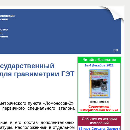
клопедия
рений
ертер
иц
рения
EN
Читайте бесплатно
осударственный
№ 4 Декабрь 2021
для гравиметрии ГЭТ
Тема номера:
етрического пункта «Ломоносов-2»,
Современная
 первичного специального эталона
измерительная техника
События из истории
ние в его состав дополнительных
измерений
ратуры. Расположенный в отдельном