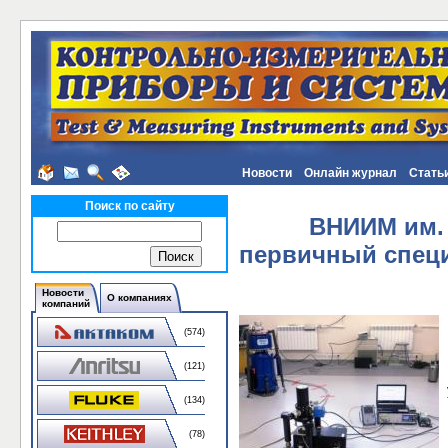
Новости
Онлайн журнал
Стать
Поиск по сайту
ВНИИМ им. 
первичный специ
Новости
О компаниях
компаний
(574)
(121)
(134)
(78)