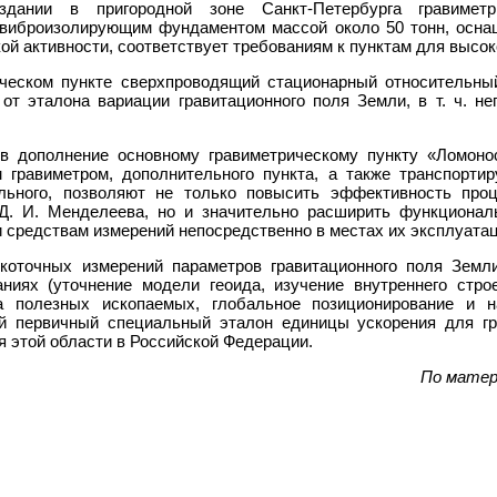
здании в пригородной зоне Санкт-Петербурга гравиметр
виброизолирующим фундаментом массой около 50 тонн, осна
ской активности, соответствует требованиям к пунктам для высо
ческом пункте сверхпроводящий стационарный относительны
от эталона вариации гравитационного поля Земли, в т. ч. не
 в дополнение основному гравиметрическому пункту «Ломоно
 гравиметром, дополнительного пункта, а также транспорти
ельного, позволяют не только повысить эффективность проц
. И. Менделеева, но и значительно расширить функционал
 средствам измерений непосредственно в местах их эксплуатац
окоточных измерений параметров гравитационного поля Земл
ниях (уточнение модели геоида, изучение внутреннего стро
а полезных ископаемых, глобальное позиционирование и на
ный первичный специальный эталон единицы ускорения для г
я этой области в Российской Федерации.
По матер