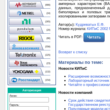
амперных характеристик (В
(666)
данных, предназначенный д
биполярных и полевых тра
(24)
изолированными затворами лю
(265)
Автор(ы):
Кудреватых Е.Ф.
Номер журнала:
КИПиС 2002 
(20)
Читать в PDF:
Читать
(96)
(558)
Возврат к списку
(225)
Материалы по теме:
(23)
Новости КИПиС
(132)
Расширение возможнос
Лабораторный источник
(154)
Читайте о профессиона
Авторизация
Новости компаний
Логин:
Срок действия свидете
Государственном реест
Пароль:
Популярные модели ист