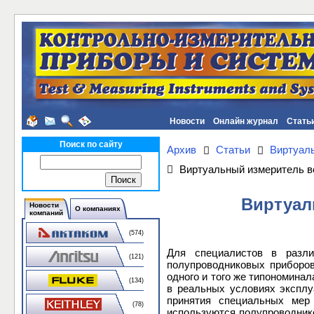
Новости
Онлайн журнал
Стать
Поиск по сайту
Архив
Статьи
Виртуал
Виртуальный измеритель в
Виртуал
Новости
О компаниях
компаний
(574)
Для специалистов в разли
(121)
полупроводниковых приборов
одного и того же типономинал
(134)
в реальных условиях эксплу
принятия специальных мер 
(78)
используются полупроводник