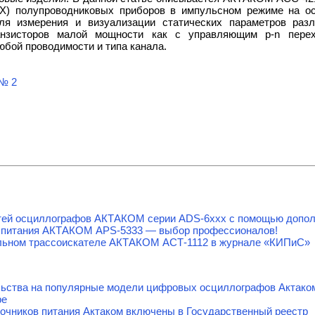
АХ) полупроводниковых приборов в импульсном режиме на о
ля измерения и визуализации статических параметров раз
нзисторов малой мощности как с управляющим p-n пере
бой проводимости и типа канала.
№ 2
тей осциллографов АКТАКОМ серии ADS-6ххх с помощью допол
 питания АКТАКОМ APS-5333 — выбор профессионалов!
льном трассоискателе АКТАКОМ АСТ-1112 в журнале «КИПиС»
льства на популярные модели цифровых осциллографов Актако
ре
очников питания Актаком включены в Государственный реестр