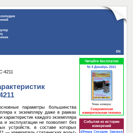
клопедия
рений
ертер
иц
рения
EN
Читайте бесплатно
№ 4 Декабрь 2021
С-4211
рактеристик
4211
Тема номера:
основные параметры большинства
Современная
мпляра к экземпляру даже в рамках
измерительная техника
ии характеристик каждого экземпляра
События из истории
а и эксплуатации не позволяет без
измерений
ых устройств, в составе которых
1 — измеритель статических вольт-