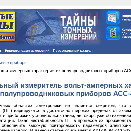
Энци
изме
Конв
един
изме
и
Энциклопедия измерений
Персональный раздел
ьные приборы
ольт-амперных характеристик полупроводниковых приборов АС
ьный измеритель вольт-амперных ха
полупроводниковых приборов АСС-
чных областях электроники не является секретом, что 
 (ПП) варьируются в достаточно широких пределах от экзе
а и при близких условиях испытаний, не говоря уже об изменен
атации. Такая нестабильность ПП в процессе их производств
обеспечить высокую повторяемость параметров электронн
овые изделия. В данной статье описывается АКТАКОМ АСС-421