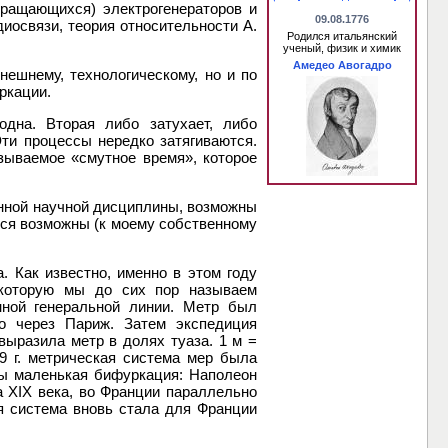
вращающихся) электрогенераторов и
09.08.1776
иосвязи, теория относительности А.
Родился итальянский
ученый, физик и химик
Амедео Авогадро
ешнему, технологическому, но и по
ркации.
дна. Вторая либо затухает, либо
Эти процессы нередко затягиваются.
зываемое «смутное время», которое
анной научной дисциплины, возможны
тся возможны (к моему собственному
. Как известно, именно в этом году
 которую мы до сих пор называем
нной генеральной линии. Метр был
го через Париж. Затем экспедиция
ыразила метр в долях туаза. 1 м =
9 г. метрическая система мер была
мы маленькая бифуркация: Наполеон
а XIX века, во Франции параллельно
я система вновь стала для Франции