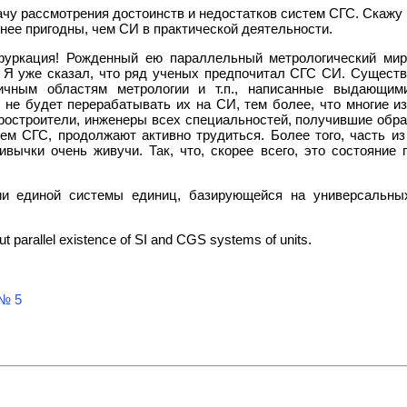
ачу рассмотрения достоинств и недостатков систем СГС. Скажу 
енее пригодны, чем СИ в практической деятельности.
фуркация! Рожденный ею параллельный метрологический мир
ь. Я уже сказал, что ряд ученых предпочитал СГС СИ. Сущест
личным областям метрологии и т.п., написанные выдающим
 не будет перерабатывать их на СИ, тем более, что многие и
оростроители, инженеры всех специальностей, получившие обра
ем СГС, продолжают активно трудиться. Более того, часть из
вычки очень живучи. Так, что, скорее всего, это состояние
ии единой системы единиц, базирующейся на универсальны
about parallel existence of SI and CGS systems of units.
№ 5