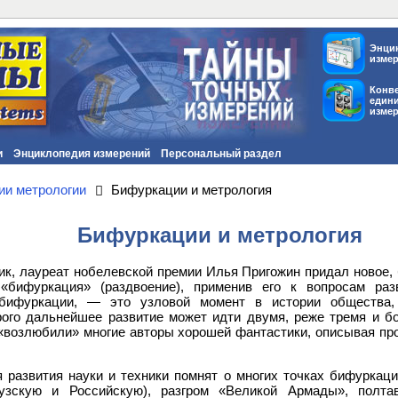
Энци
изме
Конв
един
изме
и
Энциклопедия измерений
Персональный раздел
ии метрологии
Бифуркации и метрология
Бифуркации и метрология
к, лауреат нобелевской премии Илья Пригожин придал новое,
«бифуркация» (раздвоение), применив его к вопросам раз
 бифуркации, — это узловой момент в истории общества,
рого дальнейшее развитие может идти двумя, реже тремя и бо
, «возлюбили» многие авторы хорошей фантастики, описывая п
 развития науки и техники помнят о многих точках бифуркаци
зскую и Российскую), разгром «Великой Армады», полтав