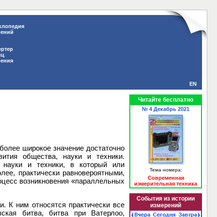
клопедия
рений
ертер
иц
рения
EN
Читайте бесплатно
№ 4 Декабрь 2021
 более широкое значение достаточно
вития общества, науки и техники.
 науки и техники, в который или
Тема номера:
лее, практически равновероятными,
Современная
роцесс возникновения «параллельных
измерительная техника
События из истории
и. К ним относятся практически все
измерений
ская битва, битва при Ватерлоо,