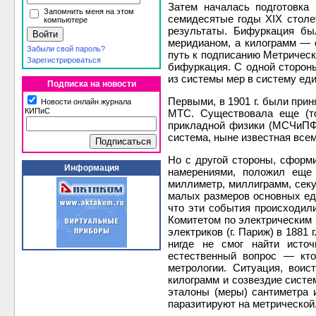
Затем началась подготовка
Запомнить меня на этом
семидесятые годы XIX столе
компьютере
результаты. Бифуркация бы
меридианом, а килограмм — 
Забыли свой пароль?
путь к подписанию Метрическо
Зарегистрироваться
бифуркация. С одной сторон
из системы мер в систему ед
Подписка на новости
Первыми, в 1901 г. были пр
Новости онлайн журнала
КИПиС
МТС. Существовала еще (то
прикладной физики (МСЧиПФ)
система, ныне известная всем
Но с другой стороны, сформ
Информация
намерениями, положил еще
миллиметр, миллиграмм, секу
малых размеров основных ед
что эти события происходил
Комитетом по электрическим
электриков (г. Париж) в 1881
нигде не смог найти исто
естественный вопрос — кт
метрологии. Ситуация, воис
килограмм и созвездие систе
эталоны (меры) сантиметра и
паразитируют на метрической