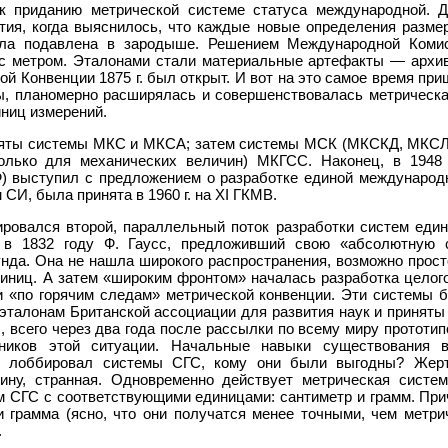
 к приданию метрической системе статуса международной. Д
тия, когда выяснилось, что каждые новые определения разме
ла подавлена в зародыше. Решением Международной Комисс
с метром. Эталонами стали материальные артефакты — архив
й Конвенции 1875 г. был открыт. И вот на это самое время пр
ы, планомерно расширялась и совершенствовалась метрическа
иниц измерений.
иняты системы МКС и МКСА; затем системы МСК (МКСКД, МКСЛМ)
лько для механических величин) МКГСС. Наконец, в 1948 
 выступил с предложением о разработке единой международ
 СИ, была принята в 1960 г. на ХI ГКМВ.
ировался второй, параллельный поток разработки систем еди
 в 1832 году Ф. Гаусс, предложивший свою «абсолютную 
нда. Она не нашла широкого распространения, возможно прост
иниц. А затем «широким фронтом» началась разработка целого
и «по горячим следам» метрической конвенции. Эти системы б
 эталонам Британской ассоциации для развития наук и принят
 г., всего через два года после рассылки по всему миру прототи
чников этой ситуации. Начальные навыки существования
о лоббировал системы СГС, кому они были выгодны? Жер
тину, странная. Одновременно действует метрическая сист
м СГС с соответствующими единицами: сантиметр и грамм. При
 грамма (ясно, что они получатся менее точными, чем метри
.