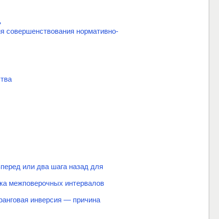
»
ия совершенствования нормативно-
ства
перед или два шага назад для
вка межповерочных интервалов
ранговая инверсия — причина