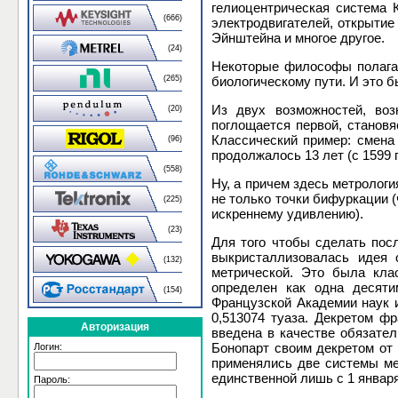
гелиоцентрическая система 
(666)
электродвигателей, открытие
Эйнштейна и многое другое.
(24)
Некоторые философы полагаю
биологическому пути. И это 
(265)
Из двух возможностей, воз
(20)
поглощается первой, становя
Классический пример: смена
(96)
продолжалось 13 лет (с 1599 п
(558)
Ну, а причем здесь метролог
не только точки бифуркации 
(225)
искреннему удивлению).
(23)
Для того чтобы сделать посл
выкристаллизовалась идея 
(132)
метрической. Это была кла
определен как одна десяти
(154)
Французской Академии наук 
0,513074 туаза. Декретом ф
Авторизация
введена в качестве обязате
Бонопарт своим декретом от 
Логин:
применялись две системы ме
единственной лишь с 1 января 
Пароль: