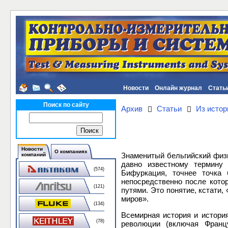
Новости
Онлайн журнал
Стать
Поиск по сайту
Архив
Статьи
Из истор
Новости
О компаниях
Знаменитый бельгийский физи
компаний
давно известному термину 
(574)
Бифуркация, точнее точка
непосредственно после кото
(121)
путями. Это понятие, кстати
миров».
(134)
Всемирная история и история
(78)
революции (включая Францу