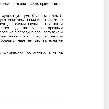
только, что они широко применяются
 существует уже более ста лет. И
вуют многочисленные монографии по
ися деятелями науки и техники и
з этих людей покинули наш бренный
зование в середине прошлого века и
 них занимается преподавательской
 продлится еще лет десять, если не
х физических постоянных, а не на