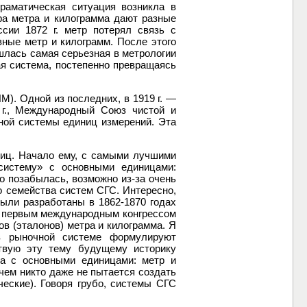
раматическая ситуация возникла в
ра метра и килограмма дают разные
ии 1872 г. метр потерял связь с
ные метр и килограмм. После этого
ишлась самая серьезная в метрологии
я система, постепенно превращаясь
. Одной из последних, в 1919 г. —
г., Международный Союз чистой и
ной системы единиц измерений. Эта
ниц. Начало ему, с самыми лучшими
систему» с основными единицами:
о позабылась, возможно из-за очень
 семейства систем СГС. Интересно,
ыли разработаны в 1862-1870 годах
ы первым международным конгрессом
пов (эталонов) метра и килограмма. Я
 в рыночной системе формулируют
твую эту тему будущему историку
ема с основными единицами: метр и
чем никто даже не пытается создать
ческие). Говоря грубо, системы СГС