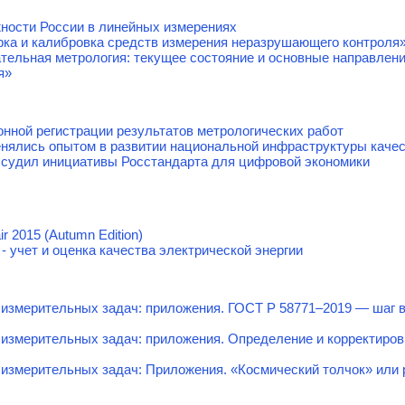
ности России в линейных измерениях
ка и калибровка средств измерения неразрушающего контроля
тельная метрология: текущее состояние и основные направлен
я»
онной регистрации результатов метрологических работ
енялись опытом в развитии национальной инфраструктуры каче
судил инициативы Росстандарта для цифровой экономики
ir 2015 (Autumn Edition)
- учет и оценка качества электрической энергии
измерительных задач: приложения. ГОСТ Р 58771–2019 — шаг в
 измерительных задач: приложения. Определение и корректиро
измерительных задач: Приложения. «Космический толчок» или 