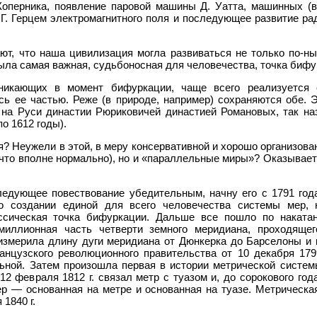
Коперника, появление паровой машины Д. Уатта, машинных (
 Г. Герцем электромагнитного поля и последующее развитие рад
т, что наша цивилизация могла развиваться не только по-нын
была самая важная, судьбоносная для человечества, точка бифу
никающих в момент бифуркации, чаще всего реализуется о
сь ее частью. Реже (в природе, например) сохраняются обе. 
 на Руси династии Рюриковичей династией Романовых, так на
о 1612 годы).
ия? Неужели в этой, в меру консервативной и хорошо организов
(что вполне нормально), но и «параллельные миры»? Оказывае
едующее повествование убедительным, начну его с 1791 года
о создании единой для всего человечества системы мер,
ссическая точка бифуркации. Дальше все пошло по наката
миллионная часть четверти земного меридиана, проходяще
измерила длину дуги меридиана от Дюнкерка до Барселоны и в
ранцузского революционного правительства от 10 декабря 179
льной. Затем произошла первая в истории метрической систе
12 февраля 1812 г. связал метр с туазом и, до сорокового год
р — основанная на метре и основанная на туазе. Метрическа
1840 г.