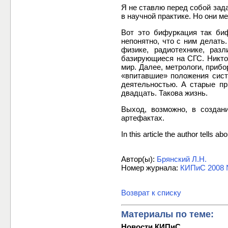
Я не ставлю перед собой зад
в научной практике. Но они м
Вот это бифуркация так би
непонятно, что с ним делат
физике, радиотехнике, раз
базирующиеся на СГС. Никто
мир. Далее, метрологи, приб
«впитавшие» положения сист
деятельностью. А старые при
двадцать. Такова жизнь.
Выход, возможно, в создан
артефактах.
In this article the author tells 
Автор(ы):
Брянский Л.Н.
Номер журнала:
КИПиС 2008 
Возврат к списку
Материалы по теме:
Новости КИПиС