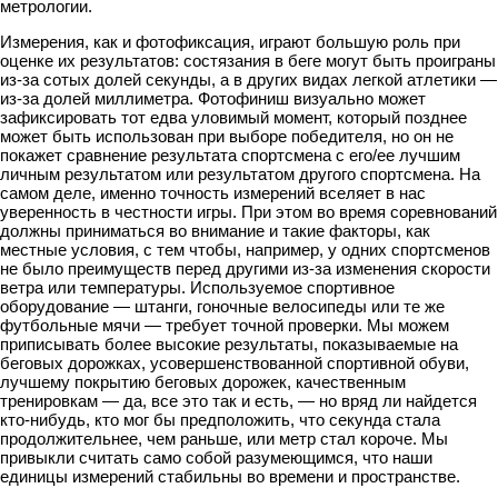
метрологии.
Измерения, как и фотофиксация, играют большую роль при
оценке их результатов: состязания в беге могут быть проиграны
из-за сотых долей секунды, а в других видах легкой атлетики —
из-за долей миллиметра. Фотофиниш визуально может
зафиксировать тот едва уловимый момент, который позднее
может быть использован при выборе победителя, но он не
покажет сравнение результата спортсмена с его/ее лучшим
личным результатом или результатом другого спортсмена. На
самом деле, именно точность измерений вселяет в нас
уверенность в честности игры. При этом во время соревнований
должны приниматься во внимание и такие факторы, как
местные условия, с тем чтобы, например, у одних спортсменов
не было преимуществ перед другими из-за изменения скорости
ветра или температуры. Используемое спортивное
оборудование — штанги, гоночные велосипеды или те же
футбольные мячи — требует точной проверки. Мы можем
приписывать более высокие результаты, показываемые на
беговых дорожках, усовершенствованной спортивной обуви,
лучшему покрытию беговых дорожек, качественным
тренировкам — да, все это так и есть, — но вряд ли найдется
кто-нибудь, кто мог бы предположить, что секунда стала
продолжительнее, чем раньше, или метр стал короче. Мы
привыкли считать само собой разумеющимся, что наши
единицы измерений стабильны во времени и пространстве.