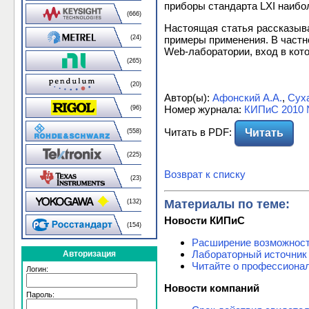
приборы стандарта LXI наибо
(666)
Настоящая статья рассказыва
примеры применения. В частн
(24)
Web-лаборатории, вход в кот
(265)
(20)
Автор(ы):
Афонский А.А.
,
Суха
Номер журнала:
КИПиС 2010 
(96)
Читать в PDF:
Читать
(558)
(225)
Возврат к списку
(23)
Материалы по теме:
(132)
Новости КИПиС
(154)
Расширение возможнос
Лабораторный источник
Авторизация
Читайте о профессиона
Логин:
Новости компаний
Пароль: