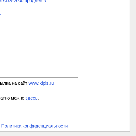
м ADS-2000 продлен в
"
сылка на сайт
www.kipis.ru
латно можно
здесь
.
.
Политика конфиденциальности