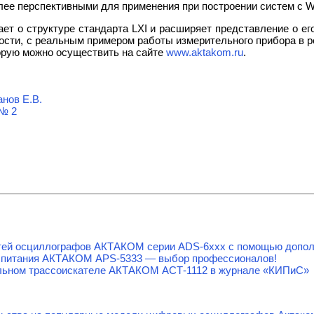
лее перспективными для применения при построении систем с 
ет о структуре стандарта LXI и расширяет представление о ег
ости, с реальным примером работы измерительного прибора в ре
орую можно осуществить на сайте
www.aktakom.ru
.
нов Е.В.
№ 2
тей осциллографов АКТАКОМ серии ADS-6ххх с помощью допол
 питания АКТАКОМ APS-5333 — выбор профессионалов!
льном трассоискателе АКТАКОМ АСТ-1112 в журнале «КИПиС»