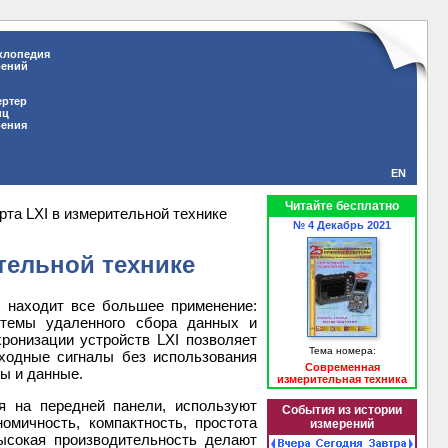
клопедия
рений
ертер
иц
рения
EN
Читайте бесплатно
рта LXI в измерительной технике
№ 4 Декабрь 2021
тельной технике
n) находит все большее применение:
истемы удаленного сбора данных и
ронизации устройств LXI позволяет
Тема номера:
ыходные сигналы без использования
Современная
ы и данные.
измерительная техника
я на передней панели, используют
События из истории
омичность, компактность, простота
измерений
ысокая производительность делают