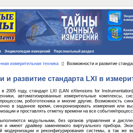
Энци
изме
Конв
един
изме
и
Энциклопедия измерений
Персональный раздел
нная измерительная техника
Возможности и развитие станда
 и развитие стандарта LXI в измери
в 2005 году, стандарт LXI (LAN eXtensions for Instrumentatio
техники, автоматизированные измерительные комплексы, с
процессом, робототехника и многие другие. Возможность синх
точно в заданное время, синхронизировать измерения или в
изации и проставлять отметку времени на все события/процесс
выполняются модульными, без органов управления и диспле
я и имеют драйвер заменяемого виртуального прибора. Экон
ой модернизации и реконфигурирования системы, а так же в