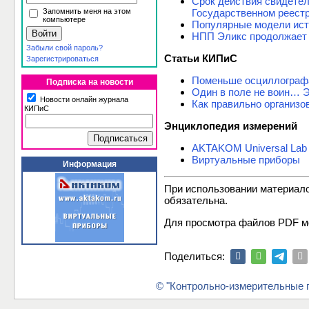
Срок действия свидете
Запомнить меня на этом
Государственном реест
компьютере
Популярные модели ист
НПП Эликс продолжает 
Забыли свой пароль?
Статьи КИПиС
Зарегистрироваться
Поменьше осциллограф
Подписка на новости
Один в поле не воин… 
Новости онлайн журнала
Как правильно организо
КИПиС
Энциклопедия измерений
AKTAKOM Universal Lab 
Виртуальные приборы
Информация
При использовании материал
обязательна.
Для просмотра файлов PDF м
Поделиться:
© "Контрольно-измерительные п