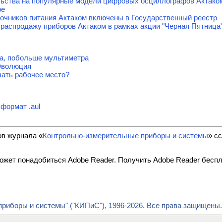
льства на популярные модели цифровых осциллографов Актако
ре
очников питания Актаком включены в Государственный реестр
распродажу приборов Актаком в рамках акции "Черная Пятница
а, побольше мультиметра
Эволюция
вать рабочее место?
формат .aul
ов журнала «
Контрольно-измерительные приборы и системы
» с
ожет понадобиться Adobe Reader. Получить Adobe Reader бесп
риборы и системы" ("КИПиС"), 1996-2026. Все права защищены