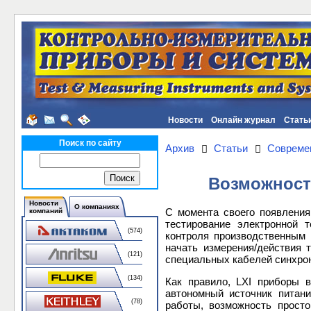
Новости
Онлайн журнал
Стать
Поиск по сайту
Архив
Статьи
Совреме
Возможности
Новости
О компаниях
С момента своего появления 
компаний
тестирование электронной 
(574)
контроля производственным 
начать измерения/действия 
(121)
специальных кабелей синхрон
(134)
Как правило, LXI приборы 
автономный источник питани
(78)
работы, возможность прост