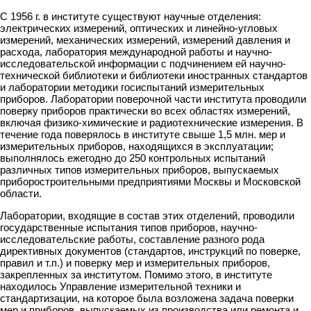
С 1956 г. в институте существуют научные отделения:
электрических измерений, оптических и линейно-угловых
измерений, механических измерений, измерений давления и
расхода, лаборатория международной работы и научно-
исследовательской информации с подчинением ей научно-
технической библиотеки и библиотеки иностранных стандартов
и лаборатории методики госиспытаний измерительных
приборов. Лаборатории поверочной части института проводили
поверку приборов практически во всех областях измерений,
включая физико-химические и радиотехнические измерения. В
течение года поверялось в институте свыше 1,5 млн. мер и
измерительных приборов, находящихся в эксплуатации;
выполнялось ежегодно до 250 контрольных испытаний
различных типов измерительных приборов, выпускаемых
приборостроительными предприятиями Москвы и Московской
области.
Лаборатории, входящие в состав этих отделений, проводили
государственные испытания типов приборов, научно-
исследовательские работы, составление разного рода
директивных документов (стандартов, инструкций по поверке,
правил и т.п.) и поверку мер и измерительных приборов,
закрепленных за институтом. Помимо этого, в институте
находилось Управление измерительной техники и
стандартизации, на которое была возложена задача поверки
мер и приборов, выпускаемых из производства или ремонта и