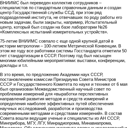
ВНИИМС был переведен коллектив сотрудников –
специалистов по стандартным справочным данным и создан
центр Государственной службы ССД, при этом ряд
подразделений института, не отвечавших по роду работы его
новым задачам, были закрыты, например, Испытательный
центр, который был создан на базе лаборатории №26
«Комплексных испытаний измерительных устройств».
75-летие ВНИИМС совпало с еще одной крупной датой в
истории метрологии – 100-летием Метрической Конвенции. В
этом же году все работники системы Госстандарта отметили 50
лет стандартизации в СССР. Поэтому год был насыщен
многими юбилейными мероприятиями: выставки, конференции,
доклады и т.п.
В это время, по предложению Академии наук СССР,
постановлением комиссии Президиума Совета Министров
СССР и Государственного Комитета по науке и технике от 6 мая
был организован Межведомственный научный совет по
проблемам измерений для «выработки перспективных
направлений развития методов и средств измерений и
определения наиболее эффективных путей обеспечения
научных исследований, разработок и производства
современными методами и средствами измерений». В состав
Совета вошли ведущие ученые и специалисты из АН СССР,
Минприбора, МГУ, ЛГУ, Минрадиопрома, Минавиапрома,
Минздрава, Объединенного института ядерных исследований и