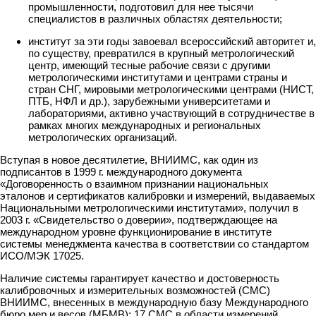
промышленности, подготовил для нее тысячи
специалистов в различных областях деятельности;
институт за эти годы завоевал всероссийский авторитет и,
по существу, превратился в крупный метрологический
центр, имеющий тесные рабочие связи с другими
метрологическими институтами и центрами страны и
стран СНГ, мировыми метрологическими центрами (НИСТ,
ПТБ, НФЛ и др.), зарубежными университетами и
лабораториями, активно участвующий в сотрудничестве в
рамках многих международных и региональных
метрологических организаций.
Вступая в новое десятилетие, ВНИИМС, как один из
подписантов в 1999 г. международного документа
«Договоренность о взаимном признании национальных
эталонов и сертификатов калибровки и измерений, выдаваемых
Национальными метрологическими институтами», получил в
2003 г. «Свидетельство о доверии», подтверждающее на
международном уровне функционирование в институте
системы менеджмента качества в соответствии со стандартом
ИСО/МЭК 17025.
Наличие системы гарантирует качество и достоверность
калибровочных и измерительных возможностей (СМС)
ВНИИМС, внесенных в международную базу Международного
бюро мер и весов (МБМВ): 17 СМС в области измерений