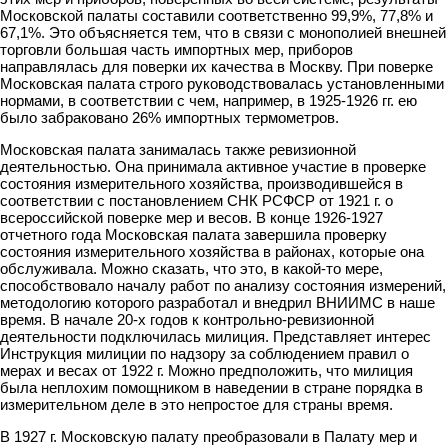
Московской палаты составили соответственно 99,9%, 77,8% и
67,1%. Это объясняется тем, что в связи с монополией внешней
торговли большая часть импортных мер, приборов
направлялась для поверки их качества в Москву. При поверке
Московская палата строго руководствовалась установленными
нормами, в соответствии с чем, например, в 1925-1926 гг. ею
было забраковано 26% импортных термометров.
Московская палата занималась также ревизионной
деятельностью. Она принимала активное участие в проверке
состояния измерительного хозяйства, производившейся в
соответствии с постановлением СНК РСФСР от 1921 г. о
всероссийской поверке мер и весов. В конце 1926-1927
отчетного года Московская палата завершила проверку
состояния измерительного хозяйства в районах, которые она
обслуживала. Можно сказать, что это, в какой-то мере,
способствовало началу работ по анализу состояния измерений,
методологию которого разработал и внедрил ВНИИМС в наше
время. В начале 20-х годов к контрольно-ревизионной
деятельности подключилась милиция. Представляет интерес
Инструкция милиции по надзору за соблюдением правил о
мерах и весах от 1922 г. Можно предположить, что милиция
была неплохим помощником в наведении в стране порядка в
измерительном деле в это непростое для страны время.
В 1927 г. Московскую палату преобразовали в Палату мер и