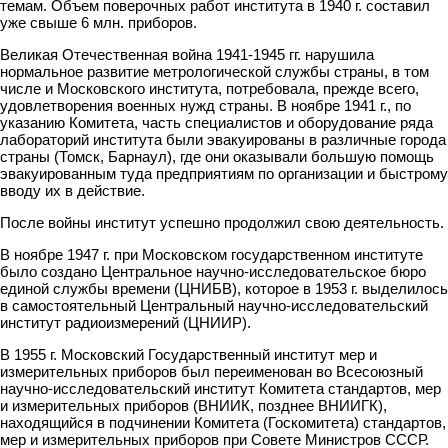
темам. Объем поверочных работ института в 1940 г. составил
уже свыше 6 млн. приборов.
Великая Отечественная война 1941-1945 гг. нарушила
нормальное развитие метрологической службы страны, в том
числе и Московского института, потребовала, прежде всего,
удовлетворения военных нужд страны. В ноябре 1941 г., по
указанию Комитета, часть специалистов и оборудование ряда
лабораторий института были эвакуированы в различные города
страны (Томск, Барнаул), где они оказывали большую помощь
эвакуированным туда предприятиям по организации и быстрому
вводу их в действие.
После войны институт успешно продолжил свою деятельность.
В ноябре 1947 г. при Московском государственном институте
было создано Центральное научно-исследовательское бюро
единой службы времени (ЦНИБВ), которое в 1953 г. выделилось
в самостоятельный Центральный научно-исследовательский
институт радиоизмерений (ЦНИИР).
В 1955 г. Московский Государственный институт мер и
измерительных приборов был переименован во Всесоюзный
научно-исследовательский институт Комитета стандартов, мер
и измерительных приборов (ВНИИК, позднее ВНИИГК),
находящийся в подчинении Комитета (Госкомитета) стандартов,
мер и измерительных приборов при Совете Министров СССР.