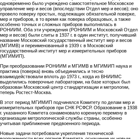
одновременно было учреждено самостоятельное Московское
управление мер и весов (впоследствии Отдел мер и весов); оно
провело поверку простых, подлежащих обязательной поверке,
мер и приборов, в то время как поверка образцовых, а также
особенно точных и сложных приборов выполнялась в
РОНИИМ. Оба эти учреждения (РОНИИМ и Московский Отдел
мер и весов) были слиты в 1937 г. в один институт, получивший
название Московский государственный институт мер и весов
(МГИМВ) и переименованный в 1939 г. в Московский
государственный институт мер и измерительных приборов
(МГИМИП).
При преобразовании РОНИИМ и МГИМВ в МГИМИП наука и
практика (поверка) вновь объединились и тесно
взаимодействовали вплоть до 1973 г., когда из ВНИИМС
выделились поверочные лаборатории, на базе которых был
образован Московский центр стандартизации и метрологии,
теперь Ростест-Москва.
В этот период МГИМИП подчинялся Комитету по делам мер и
измерительных приборов при СНК РСФСР. Образование в 1938
г. указанного Комитета ознаменовало коренную перемену в
организации метрологической службы страны, особенно
учитывая приближение предвоенного периода.
Новые задачи потребовали укрепления технической
вооруженности всех органов Комитета, оснащение их новым