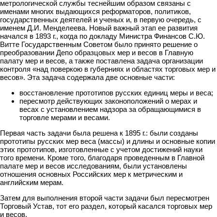
метрологической службы теснейшим образом связаны с
именами многих выдающихся реформаторов, политиков,
государственных деятелей и ученых и, в первую очередь, с
именем Д.И. Менделеева. Новый важный этап ее развития
начался в 1893 г., когда по докладу Министра Финансов С.Ю.
Витте Государственным Советом было принято решение о
преобразовании Депо образцовых мер и весов в Главную
палату мер и весов, а также поставлена задача организации
контроля «над поверкою в губерниях и областях торговых мер и
весов». Эта задача содержала две основные части:
восстановление прототипов русских единиц меры и веса;
пересмотр действующих законоположений о мерах и
весах с установ­лением надзора за обращающимися в
торговле мерами и весами.
Первая часть задачи была решена к 1895 г.: были созданы
прототипы русских мер веса (массы) и длины и основные копии
этих прототипов, изготовленные с учетом достижений науки
того времени. Кроме того, благодаря проведенным в Главной
палате мер и весов исследованиям, были установлены
отношения основных Российских мер к метрическим и
английским мерам.
Затем для выполнения второй части задачи был пересмотрен
Торговый Устав, тот его раздел, который касался торговых мер
и весов.