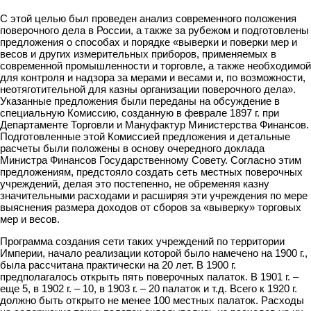
С этой целью был проведен анализ современного положения
поверочного дела в России, а также за рубежом и подготовлены
предложения о способах и порядке «выверки и поверки мер и
весов и других измерительных приборов, применяемых в
современной промышленности и торговле, а также необходимой
для контроля и надзора за мерами и весами и, по возможности,
неотяготительной для казны организации поверочного дела».
Указанные предложения были переданы на обсуждение в
специальную Комиссию, созданную в феврале 1897 г. при
Департаменте Торговли и Мануфактур Министерства Финансов.
Подготовленные этой Комиссией предложения и детальные
расчеты были положены в основу очередного доклада
Министра Финансов Государственному Совету. Согласно этим
предложениям, предстояло создать сеть местных поверочных
учреждений, делая это постепенно, не обременяя казну
значительными расходами и расширяя эти учреждения по мере
выяснения размера доходов от сборов за «выверку» торговых
мер и весов.
Программа создания сети таких учреждений по территории
Империи, начало реализации которой было намечено на 1900 г.,
была рассчитана практически на 20 лет. В 1900 г.
предполагалось открыть пять поверочных палаток. В 1901 г. –
еще 5, в 1902 г. – 10, в 1903 г. – 20 палаток и т.д. Всего к 1920 г.
должно быть открыто не менее 100 местных палаток. Расходы