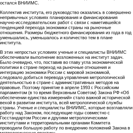
остался ВНИИМС.
Коллектив института, его руководство оказались в совершенно
непривычных условиях планирования и финансирования
научно-исследовательских работ с связи с наметившейся
тенденцией перехода экономики страны на рыночные
отношения. Размеры бюджетного финансирования из года в год
уменьшались, уменьшалось и количество тем в плане
института.
В этих непростых условиях ученые и специалисты ВНИИМС
обеспечивали выполнение возложенных на институт задач.
Было очевидно, что, поставив во главу угла экономической
политики в стране переход на рыночные отношения и
интеграцию экономики России с мировой экономикой,
следовало добиться перевода управления метрологической
деятельностью в стране с административных методов на
правовые. Поэтому принятие в апреле 1993 г. Российским
парламентом (в то время Верховным Советом) Закона РФ «Об
обеспечении единства измерений» стало важной исторической
вехой в развитии института, всей метрологической службы
страны. Ученые и специалисты ВНИИМС, которые возглавляли
работу над Законом, последующие годы совместно с
Госстандартом России и другими метрологическими
институтами и территориальными органами Комитета
проводили большую работу по внедрению положений Закона в
метрологическую практику.