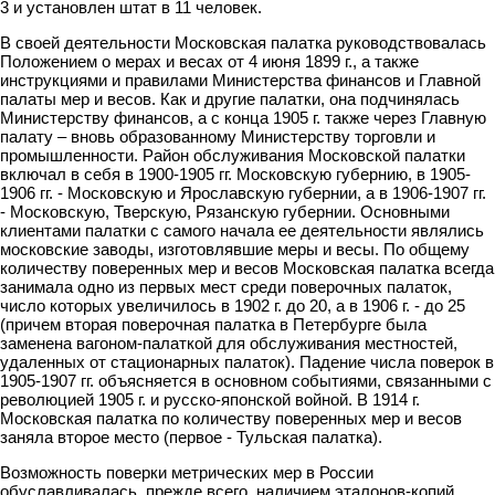
3 и установлен штат в 11 человек.
В своей деятельности Московская палатка руководствовалась
Положением о мерах и весах от 4 июня 1899 г., а также
инструкциями и правилами Министерства финансов и Главной
палаты мер и весов. Как и другие палатки, она подчинялась
Министерству финансов, а с конца 1905 г. также через Главную
палату – вновь образованному Министерству торговли и
промышленности. Район обслуживания Московской палатки
включал в себя в 1900-1905 гг. Московскую губернию, в 1905-
1906 гг. - Московскую и Ярославскую губернии, а в 1906-1907 гг.
- Московскую, Тверскую, Рязанскую губернии. Основными
клиентами палатки с самого начала ее деятельности являлись
московские заводы, изготовлявшие меры и весы. По общему
количеству поверенных мер и весов Московская палатка всегда
занимала одно из первых мест среди поверочных палаток,
число которых увеличилось в 1902 г. до 20, а в 1906 г. - до 25
(причем вторая поверочная палатка в Петербурге была
заменена вагоном-палаткой для обслуживания местностей,
удаленных от стационарных палаток). Падение числа поверок в
1905-1907 гг. объясняется в основном событиями, связанными с
революцией 1905 г. и русско-японской войной. В 1914 г.
Московская палатка по количеству поверенных мер и весов
заняла второе место (первое - Тульская палатка).
Возможность поверки метрических мер в России
обуславливалась, прежде всего, наличием эталонов-копий