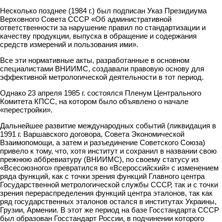
Несколько позднее (1984 г.) был подписан Указ Президиума
Верховного Совета СССР «Об административной
ответственности за нарушение правил по стандартизации и
качеству продукции, выпуска в обращение и содержания
средств измерений и пользования ими».
Все эти нормативные акты, разработанные в основном
специалистами ВНИИМС, создавали правовую основу для
эффективной метрологической деятельности в тот период.
Однако 23 апреля 1985 г. состоялся Пленум Центрального
Комитета КПСС, на котором было объявлено о начале
«перестройки».
Дальнейшее развитие международных событий (ликвидация в
1991 г. Варшавского договора, Совета Экономической
Взаимопомощи, а затем и разъединение Советского Союза)
привело к тому, что, хотя институт и сохранил в названии свою
прежнюю аббревиатуру (ВНИИМС), по своему статусу из
«Всесоюзного» превратился во «Всероссийский» с изменением
ряда функций, как с точки зрения функций Главного центра
Государственной метрологической службы СССР, так и с точки
зрения перераспределения функций центра эталонов, так как
ряд государственных эталонов остался в институтах Украины,
Грузии, Армении. В этот же период на базе Госстандарта СССР
был образован Госстандарт России, в подчинении которого