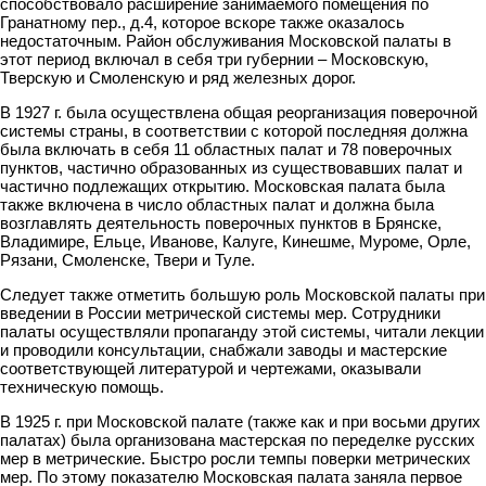
способствовало расширение занимаемого помещения по
Гранатному пер., д.4, которое вскоре также оказалось
недостаточным. Район обслуживания Московской палаты в
этот период включал в себя три губернии – Московскую,
Тверскую и Смоленскую и ряд железных дорог.
В 1927 г. была осуществлена общая реорганизация поверочной
системы страны, в соответствии с которой последняя должна
была включать в себя 11 областных палат и 78 поверочных
пунктов, частично образованных из существовавших палат и
частично подлежащих открытию. Московская палата была
также включена в число областных палат и должна была
возглавлять деятельность поверочных пунктов в Брянске,
Владимире, Ельце, Иванове, Калуге, Кинешме, Муроме, Орле,
Рязани, Смоленске, Твери и Туле.
Следует также отметить большую роль Московской палаты при
введении в России метрической системы мер. Сотрудники
палаты осуществляли пропаганду этой системы, читали лекции
и проводили консультации, снабжали заводы и мастерские
соответствующей литературой и чертежами, оказывали
техническую помощь.
В 1925 г. при Московской палате (также как и при восьми других
палатах) была организована мастерская по переделке русских
мер в метрические. Быстро росли темпы поверки метрических
мер. По этому показателю Московская палата заняла первое