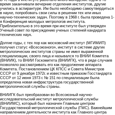
время заканчивали вечерние отделения институтов, другие
учились в аспирантуре. Им было необходимо самоутвердиться
в науке, попробовать свои силы в решении тех или иных
научно-технических задач. Поэтому в 1968 г. была проведена 1-
я Конференция молодых метрологов института.
Приблизительно в это время при институте был утвержден
Ученый совет по присуждению ученых степеней кандидата
технических наук.
Долгие годы, с тех пор как московский институт (МГИМИП)
получил статус «Всесоюзного», институт в системе других
метрологических институтов страны не имел выраженной
специализации, своего лица и назывался то ВНИИ Комитета
(ВНИИК), то ВНИИ Госкомитета (ВНИИГК), что в ряде случаев
позволяло рассматривать его как продолжение аппарата
Комитета. Постановлением ЦК КПСС и Совета Министров
СССР от 9 декабря 1972г. и известным приказом Госстандарта
СССР от 12 июня 1973 г. № 151 по специализации была
определена новая инфраструктура государственной
метрологической службы страны.
ВНИИГК был преобразован во Всесоюзный научно-
исследовательский институт метрологической службы
(ВНИИМС), который был назначен Главным центром
Государственной метрологической службы (ГМС). Важнейшим
направлением деятельности института как Главного центра