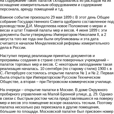
на содержание таких палаток складывались из расходов на их
оснащение измерительным оборудованием и содержание
персонала, аренду помещений и т.д.
Важное событие произошло 29 мая 1899 г. В этот день Общее
собрание Государственного Совета одобрило составленное под
руководством Д.И. Менделеева новое Положение о мерах и
весах и штат Главной палаты мер и весов. 4 июня 1899 г. эти
документы были утверждены Императором Николаем II, а 2
августа того же года они были опубликованы и эта дата
считается началом Менделеевской реформы измерительного
дела в России.
Наступил период реализации принятых документов и
программы создания в стране сети поверочных учреждений –
палаток торговых мер и весов. С некоторым запозданием такая
реализация началась. 10 сентября (по старому стилю) 1900 г. в
С.-Петербурге состоялось открытие палаток № 1 и № 2. Первая
была открыта при Императорском Русском Техническом
Обществе, а вторая – при Петровском коммерческом училище.
На очереди – открытие палатки в Москве. В доме Окружного
пробирного управления на Малой Бронной улице, д. 29. Однако
в связи с быстрым ростом числа представлявшихся на поверку
мер и весов это помещение вскоре оказалось тесным. Поэтому
палатка несколько раз переезжала в другие помещения,
бóльшие по площади. Московской палатке был присвоен номер