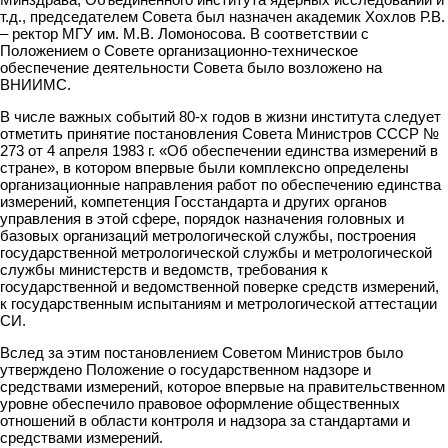
т.д., председателем Совета был назначен академик Хохлов Р.В.
– ректор МГУ им. М.В. Ломоносова. В соответствии с
Положением о Совете организационно-техническое
обеспечение деятельности Совета было возложено на
ВНИИМС.
В числе важных событий 80-х годов в жизни института следует
отметить принятие постановления Совета Министров СССР №
273 от 4 апреля 1983 г. «Об обеспечении единства измерений в
стране», в котором впервые были комплексно определены
организационные направления работ по обеспечению единства
измерений, компетенция Госстандарта и других органов
управления в этой сфере, порядок назначения головных и
базовых организаций метрологической службы, построения
государственной метрологической службы и метрологической
службы министерств и ведомств, требования к
государственной и ведомственной поверке средств измерений,
к государственным испытаниям и метрологической аттестации
СИ.
Вслед за этим постановлением Советом Министров было
утверждено Положение о государственном надзоре и
средствами измерений, которое впервые на правительственном
уровне обеспечило правовое оформление общественных
отношений в области контроля и надзора за стандартами и
средствами измерений.