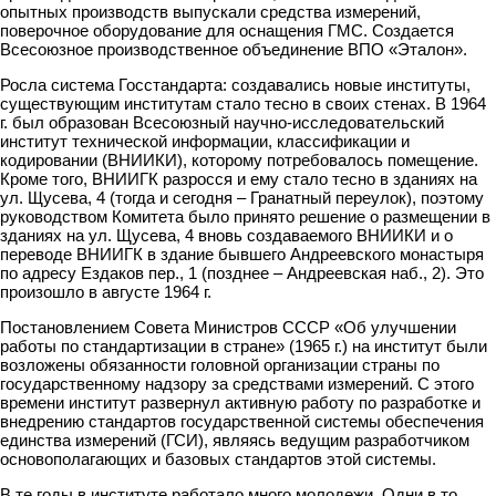
опытных производств выпускали средства измерений,
поверочное оборудование для оснащения ГМС. Создается
Всесоюзное производственное объединение ВПО «Эталон».
Росла система Госстандарта: создавались новые институты,
существующим институтам стало тесно в своих стенах. В 1964
г. был образован Всесоюзный научно-исследовательский
институт технической информации, классификации и
кодировании (ВНИИКИ), которому потребовалось помещение.
Кроме того, ВНИИГК разросся и ему стало тесно в зданиях на
ул. Щусева, 4 (тогда и сегодня – Гранатный переулок), поэтому
руководством Комитета было принято решение о размещении в
зданиях на ул. Щусева, 4 вновь создаваемого ВНИИКИ и о
переводе ВНИИГК в здание бывшего Андреевского монастыря
по адресу Ездаков пер., 1 (позднее – Андреевская наб., 2). Это
произошло в августе 1964 г.
Постановлением Совета Министров СССР «Об улучшении
работы по стандартизации в стране» (1965 г.) на институт были
возложены обязанности головной организации страны по
государственному надзору за средствами измерений. С этого
времени институт развернул активную работу по разработке и
внедрению стандартов государственной системы обеспечения
единства измерений (ГСИ), являясь ведущим разработчиком
основополагающих и базовых стандартов этой системы.
В те годы в институте работало много молодежи. Одни в то