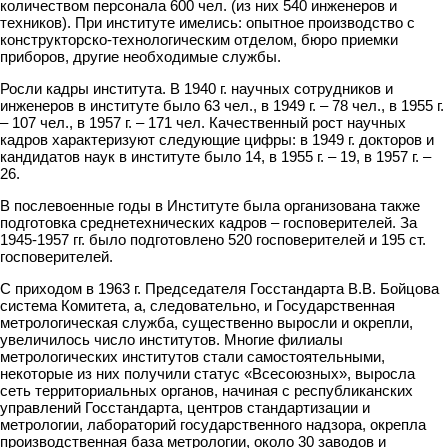
количеством персонала 600 чел. (из них 540 инженеров и
техников). При институте имелись: опытное производство с
конструкторско-технологическим отделом, бюро приемки
приборов, другие необходимые службы.
Росли кадры института. В 1940 г. научных сотрудников и
инженеров в институте было 63 чел., в 1949 г. – 78 чел., в 1955 г.
– 107 чел., в 1957 г. – 171 чел. Качественный рост научных
кадров характеризуют следующие цифры: в 1949 г. докторов и
кандидатов наук в институте было 14, в 1955 г. – 19, в 1957 г. –
26.
В послевоенные годы в Институте была организована также
подготовка среднетехнических кадров – госповерителей. За
1945-1957 гг. было подготовлено 520 госповерителей и 195 ст.
госповерителей.
С приходом в 1963 г. Председателя Госстандарта В.В. Бойцова
система Комитета, а, следовательно, и Государственная
метрологическая служба, существенно выросли и окрепли,
увеличилось число институтов. Многие филиалы
метрологических институтов стали самостоятельными,
некоторые из них получили статус «Всесоюзных», выросла
сеть территориальных органов, начиная с республиканских
управлений Госстандарта, центров стандартизации и
метрологии, лабораторий государственного надзора, окрепла
производственная база метрологии, около 30 заводов и