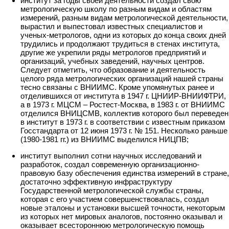
институт за годы своей деятельности создал свою
метрологическую школу по разным видам и областям
измерений, разным видам метрологической деятельности,
вырастил и выпестовал известных специалистов и
ученых-метрологов, одни из которых до конца своих дней
трудились и продолжают трудиться в стенах института,
другие же укрепили ряды метрологов предприятий и
организаций, учебных заведений, научных центров.
Следует отметить, что образование и деятельность
целого ряда метрологических организаций нашей страны
тесно связаны с ВНИИМС. Кроме упомянутых ранее и
отделившихся от института в 1947 г. ЦНИИР-ВНИИФТРИ,
а в 1973 г. МЦСМ – Ростест-Москва, в 1983 г. от ВНИИМС
отделился ВНИЦСМВ, коллектив которого был переведен
в институт в 1973 г. в соответствии с известным приказом
Госстандарта от 12 июня 1973 г. № 151. Несколько раньше
(1980-1981 гг.) из ВНИИМС выделился НИЦПВ;
институт выполнил сотни научных исследований и
разработок, создал современную организационно-
правовую базу обеспечения единства измерений в стране,
достаточно эффективную инфраструктуру
Государственной метрологической службы страны,
которая с его участием совершенствовалась, создал
новые эталоны и установки высшей точности, некоторым
из которых нет мировых аналогов, постоянно оказывал и
оказывает всестороннюю метрологическую помощь