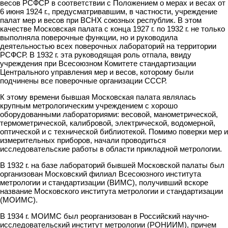
весов РСФСР в соответствии с Положением о мерах и весах от
6 июня 1924 г., предусматривавшим, в частности, учреждение
палат мер и весов при ВСНХ союзных республик. В этом
качестве Московская палата с конца 1927 г. по 1932 г. не только
выполняла поверочные функции, но и руководила
деятельностью всех поверочных лабораторий на территории
РСФСР. В 1932 г. эта руководящая роль отпала, ввиду
учреждения при Всесоюзном Комитете стандартизации
Центрального управления мер и весов, которому были
подчинены все поверочные организации СССР.
К этому времени бывшая Московская палата являлась
крупным метрологическим учреждением с хорошо
оборудованными лабораториями: весовой, манометрической,
термометрической, калибровой, электрической, водомерной,
оптической и с технической библиотекой. Помимо поверки мер и
измерительных приборов, начали проводиться
исследовательские работы в области прикладной метрологии.
В 1932 г. на базе лабораторий бывшей Московской палаты был
организован Московский филиал Всесоюзного института
метрологии и стандартизации (ВИМС), получивший вскоре
название Московского института метрологии и стандартизации
(МОИМС).
В 1934 г. МОИМС был реорганизован в Российский научно-
исследовательский институт метрологии (РОНИИМ), причем