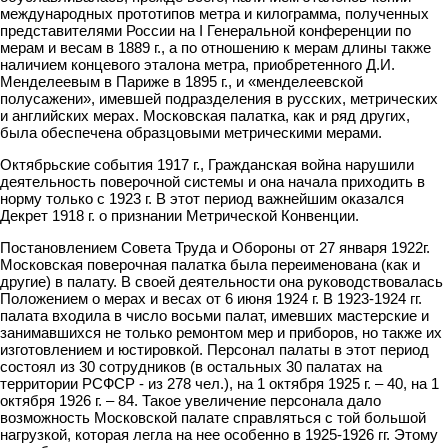
международных прототипов метра и килограмма, полученных
представителями России на I Генеральной конференции по
мерам и весам в 1889 г., а по отношению к мерам длины также
наличием концевого эталона метра, приобретенного Д.И.
Менделеевым в Париже в 1895 г., и «менделеевской
полусажени», имевшей подразделения в русских, метрических
и английских мерах. Московская палатка, как и ряд других,
была обеспечена образцовыми метрическими мерами.
Октябрьские события 1917 г., Гражданская война нарушили
деятельность поверочной системы и она начала приходить в
норму только с 1923 г. В этот период важнейшим оказался
Декрет 1918 г. о признании Метрической Конвенции.
Постановлением Совета Труда и Обороны от 27 января 1922г.
Московская поверочная палатка была переименована (как и
другие) в палату. В своей деятельности она руководствовалась
Положением о мерах и весах от 6 июня 1924 г. В 1923-1924 гг.
палата входила в число восьми палат, имевших мастерские и
занимавшихся не только ремонтом мер и приборов, но также их
изготовлением и юстировкой. Персонал палаты в этот период
состоял из 30 сотрудников (в остальных 30 палатах на
территории РСФСР - из 278 чел.), на 1 октября 1925 г. – 40, на 1
октября 1926 г. – 84. Такое увеличение персонала дало
возможность Московской палате справляться с той большой
нагрузкой, которая легла на нее особенно в 1925-1926 гг. Этому