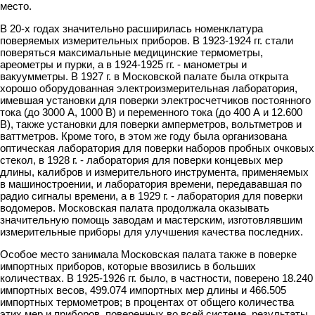
место.
В 20-х годах значительно расширилась номенклатура
поверяемых измерительных приборов. В 1923-1924 гг. стали
поверяться максимальные медицинские термометры,
ареометры и пурки, а в 1924-1925 гг. - манометры и
вакуумметры. В 1927 г. в Московской палате была открыта
хорошо оборудованная электроизмерительная лаборатория,
имевшая установки для поверки электросчетчиков постоянного
тока (до 3000 А, 1000 В) и переменного тока (до 400 А и 12.600
В), также установки для поверки амперметров, вольтметров и
ваттметров. Кроме того, в этом же году была организована
оптическая лаборатория для поверки наборов пробных очковых
стекол, в 1928 г. - лаборатория для поверки концевых мер
длины, калибров и измерительного инструмента, применяемых
в машиностроении, и лаборатория времени, передававшая по
радио сигналы времени, а в 1929 г. - лаборатория для поверки
водомеров. Московская палата продолжала оказывать
значительную помощь заводам и мастерским, изготовлявшим
измерительные приборы для улучшения качества последних.
Особое место занимала Московская палата также в поверке
импортных приборов, которые ввозились в больших
количествах. В 1925-1926 гг. было, в частности, поверено 18.240
импортных весов, 499.074 импортных мер длины и 466.505
импортных термометров; в процентах от общего количества
этих мер и приборов, поверенных во всей системе, результаты