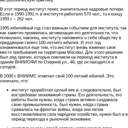
В этот период институт понес значительные кадровые потери.
Если в 1990-1991 гг. в институте работало 570 чел., то к концу
1993 г. – 262 чел.
1995 юбилейный год стал важным событием для института, так
как заметно проявилась активизация его деятельности, что
позволило, наконец, институту напомнить о себе обществу в
преддверии своего 100-летнего юбилея. И этот год
ознаменовался еще тем, что институт вновь изменил свое
место пребывания на территории Москвы. Для этого решения
был ряд причин, которые повлияли на переезд института в
здание ВНИИОФИ по Озерной ул., 46, где он находится и
сегодня.
В 2000 г. ВНИИМС отмечал свой 100-летний юбилей. Это
означало, что:
институт проработал целый век и, следовательно, был
востребован экономикой страны. Его деятельность, его
работы были нужны, когда страна активно создавала
свою промышленность, был нужен, когда страна
сражалась на фронтах войны, когда она затем
восстанавливала свое народное хозяйство, нужен был и в
период перехода к рыночной экономике;