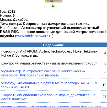
Год:
2012
Номер:
6
Месяц:
Декабрь
Тема номера:
Современная измерительная техника
На обложке:
Аттенюатор ступенчатый высокочастотный
R&S® RSC — новое поколение для вашей метрологической
службы
(
www.rohde-schwarz.ru
)
Содержание
Новости от АКТАКОМ, Agilent Technologies, Fluke, Tektronix,
4
Rohde & Schwarz и др.
Конкурс «Лучший отечественный измерительный прибор»
8
Мультиметр. Инструмент массовых электрических
9
измерений. Как правильно выбрать
Многофункциональные бюджетные генераторы АКТАКОМ
19
серии AWG-41ХХ
Скорость обновления сигналов на экране действительно
27
имеет значение
Анализ скорости измерения уровня паразитного излучения с