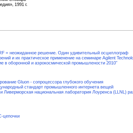
дия», 1991 г.
tal+RF = неожиданное решение. Один удивительный осциллограф
ний и их практическое применение на семинаре Agilent Technol
ие в оборонной и аэрокосмической промышлености 2010"
ирование Gluon - сопроцессора глубокого обучения
ународный стандарт промышленного интернета вещей
s и Ливерморская национальная лаборатория Лоуренса (LLNL) 
C-цепочки