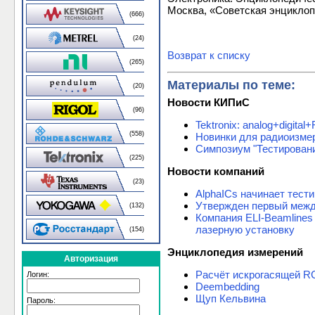
Москва, «Советская энциклопе
(666)
(24)
Возврат к списку
(265)
Материалы по теме:
(20)
Новости КИПиС
(96)
Tektronix: analog+digi
(558)
Новинки для радиоизмере
Симпозиум "Тестирован
(225)
Новости компаний
(23)
AlphaICs начинает тест
Утвержден первый межд
(132)
Компания ELI-Beamline
лазерную установку
(154)
Энциклопедия измерений
Авторизация
Расчёт искрогасящей R
Логин:
Deembedding
Щуп Кельвина
Пароль: