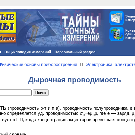
Энци
изме
Конв
един
изме
и
Энциклопедия измерений
Персональный раздел
Физические основы приборостроения
Электроника, электрот
Дырочная проводимость
ТЬ
(проводимость р-т и п а), проводимость полупроводника, в
нно определяется уд. проводимостью σ
=eμ
p, где е — заряд, μ
p
p
ствует в ПП, когда концентрация акцепторов превышает концент
ский словарь