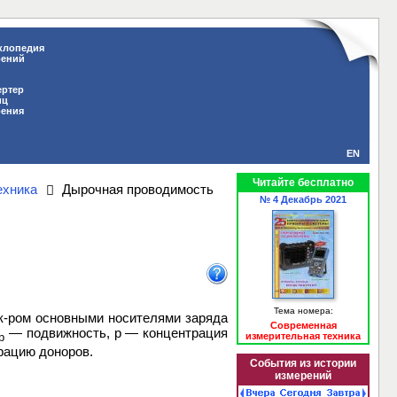
клопедия
рений
ертер
иц
рения
EN
Читайте бесплатно
ехника
Дырочная проводимость
№ 4 Декабрь 2021
Тема номера:
 к-ром основными носителями заряда
Современная
— подвижность, р — концентрация
измерительная техника
p
рацию доноров.
События из истории
измерений