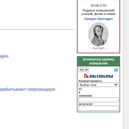
09.08.1776
Родился итальянский
ученый, физик и химик
Амедео Авогадро
ogies
Конвертер единиц
измерения
Конвертировать
разрабатывают сверхмощную
из
в
значение
результат