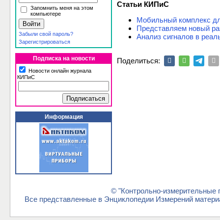
Статьи КИПиС
Запомнить меня на этом
компьютере
Мобильный комплекс дл
Представляем новый ра
Забыли свой пароль?
Анализ сигналов в реа
Зарегистрироваться
Подписка на новости
Поделиться:
Новости онлайн журнала
КИПиС
Информация
© "Контрольно-измерительные п
Все представленные в Энциклопедии Измерений материа