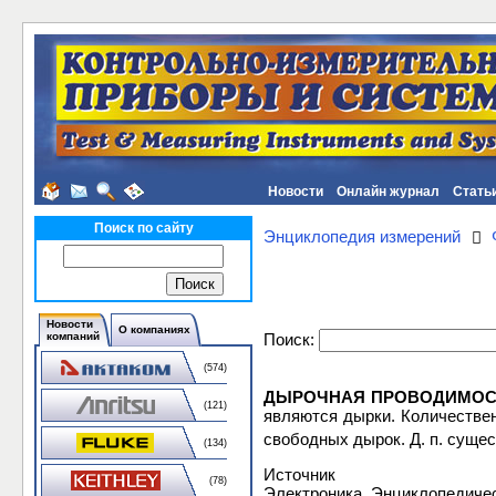
Новости
Онлайн журнал
Стать
Поиск по сайту
Энциклопедия измерений
Новости
О компаниях
Поиск:
компаний
(574)
ДЫРОЧНАЯ ПРОВОДИМОС
(121)
являются дырки. Количестве
свободных дырок. Д. п. суще
(134)
Источник
(78)
Электроника. Энциклопедиче