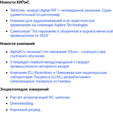
Новости КИПиС
Tektronix: analog+digital+RF = неожиданное решение. Один
удивительный осциллограф
Новинки для радиоизмерений и их практическое
применение на семинаре Agilent Technologies
Симпозиум "Тестирование в оборонной и аэрокосмической
промышлености 2010"
Новости компаний
AlphaICs начинает тестирование Gluon - сопроцессора
глубокого обучения
Утвержден первый международный стандарт
промышленного интернета вещей
Компания ELI-Beamlines и Ливерморская национальная
лаборатория Лоуренса (LLNL) разрабатывают
сверхмощную лазерную установку
Энциклопедия измерений
Расчёт искрогасящей RC-цепочки
Deembedding
Коронный разряд