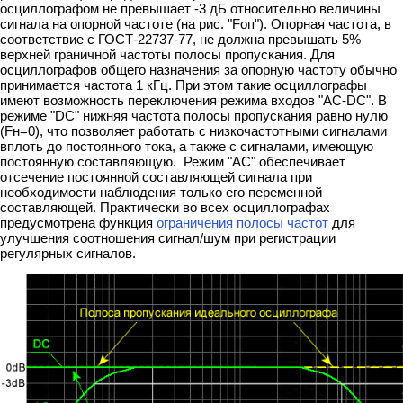
осциллографом не превышает -3 дБ относительно величины
сигнала на опорной частоте (на рис. "Fоп"). Опорная частота, в
соответствие с ГОСТ-22737-77, не должна превышать 5%
верхней граничной частоты полосы пропускания. Для
осциллографов общего назначения за опорную частоту обычно
принимается частота 1 кГц. При этом такие осциллографы
имеют возможность переключения режима входов "AC-DC". В
режиме "DC" нижняя частота полосы пропускания равно нулю
(Fн=0), что позволяет работать с низкочастотными сигналами
вплоть до постоянного тока, а также с сигналами, имеющую
постоянную составляющую. Режим "AC" обеспечивает
отсечение постоянной составляющей сигнала при
необходимости наблюдения только его переменной
составляющей. Практически во всех осциллографах
предусмотрена функция
ограничения полосы частот
для
улучшения соотношения сигнал/шум при регистрации
регулярных сигналов.