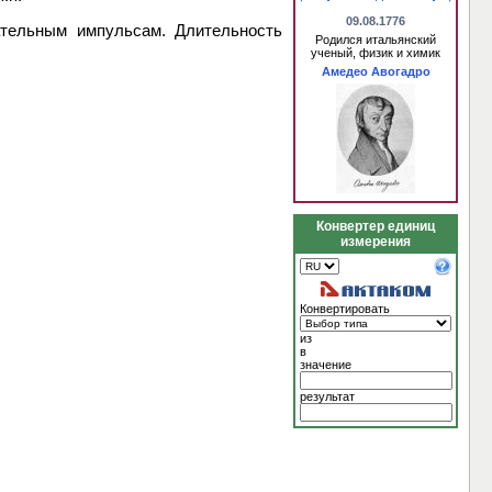
09.08.1776
ательным импульсам. Длительность
Родился итальянский
ученый, физик и химик
Амедео Авогадро
Конвертер единиц
измерения
Конвертировать
из
в
значение
результат