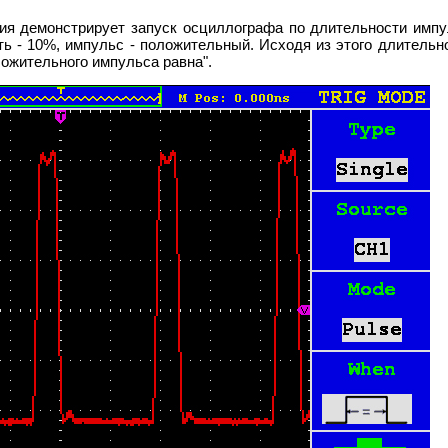
я демонстрирует запуск осциллографа по длительности импу
ть - 10%, импульс - положительный. Исходя из этого длитель
ложительного импульса равна".