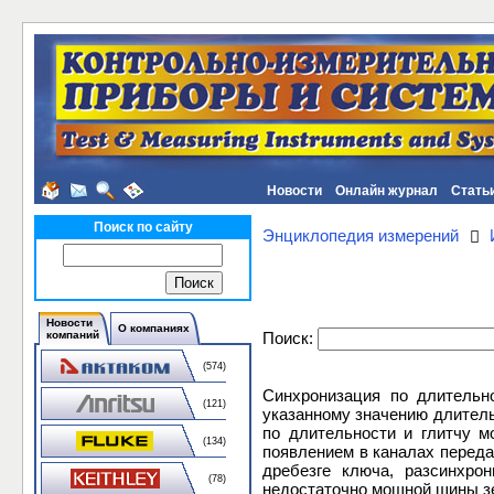
Новости
Онлайн журнал
Стать
Поиск по сайту
Энциклопедия измерений
Новости
О компаниях
Поиск:
компаний
(574)
Синхронизация по длительн
(121)
указанному значению длитель
по длительности и глитчу м
(134)
появлением в каналах переда
дребезге ключа, разсинхро
(78)
недостаточно мощной шины зе