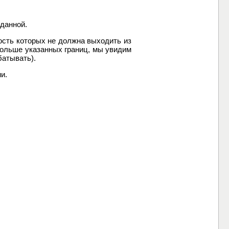
аданной.
ость которых не должна выходить из
больше указанных границ, мы увидим
батывать).
и.