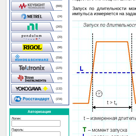
(666)
Запуск по длительности мо
импульса измеряется на зада
(24)
(265)
(20)
(96)
(558)
(225)
(23)
(132)
(154)
Авторизация
Логин:
Пароль: