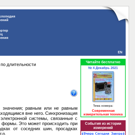
клопедия
рений
ертер
иц
рения
EN
Читайте бесплатно
 по длительности
№ 4 Декабрь 2021
и
Тема номера:
о значения; равным или не равным
Современная
аходящимся вне него. Синхронизация
измерительная техника
 электронной системы, связанные с
и формы. Это может происходить при
События из истории
измерений
одках от соседних шин, просадках
т.п.