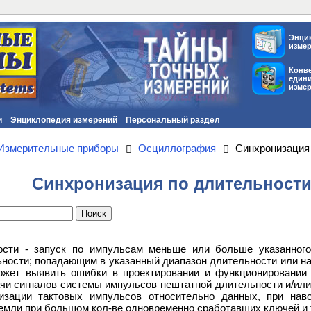
Энци
изме
Конв
един
изме
и
Энциклопедия измерений
Персональный раздел
Измерительные приборы
Осциллография
Синхронизация
Синхронизация по длительност
ости - запуск по импульсам меньше или больше указанног
ности; попадающим в указанный диапазон длительности или н
ожет выявить ошибки в проектировании и функционировании
чи сигналов системы импульсов нештатной длительности и/ил
низации тактовых импульсов относительно данных, при нав
мли при большом кол-ве одновременно сработавших ключей и 