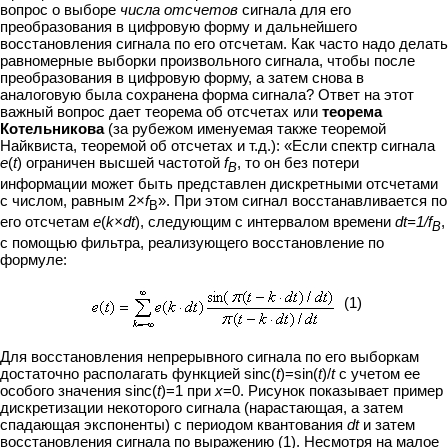
вопрос о выборе
числа отсчетов
сигнала для его
преобразования в цифровую форму и дальнейшего
восстановления сигнала по его отсчетам. Как часто надо делать
равномерные выборки произвольного сигнала, чтобы после
преобразования в цифровую форму, а затем снова в
аналоговую была сохранена форма сигнала? Ответ на этот
важный вопрос дает теорема об отсчетах или
теорема
Котельникова
(за рубежом именуемая также теоремой
Найквиста, теоремой об отсчетах и т.д.): «Если спектр сигнала
e
(
t
) ограничен высшей частотой
f
, то он без потери
В
информации может быть представлен дискретными отсчетами
с числом, равным 2×
f
». При этом сигнал восстанавливается по
В
его отсчетам
e
(
k
×
dt
), следующим с интервалом времени
dt
=1/
f
,
В
с помощью фильтра, реализующего восстановление по
формуле:
(1)
Для восстановления непрерывного сигнала по его выборкам
достаточно располагать функцией sinc(
t
)=sin(
t
)/
t
с учетом ее
особого значения sinc(
t
)=1 при
x
=0. Рисунок показывает пример
дискретизации некоторого сигнала (нарастающая, а затем
спадающая экспоненты) с периодом квантования
dt
и затем
восстановления сигнала по выражению (1). Несмотря на малое