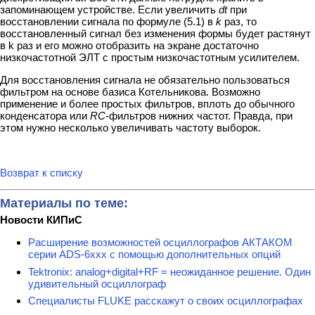
запоминающем устройстве. Если увеличить
dt
при
восстановлении сигнала по формуле (5.1) в
k
раз, то
восстановленный сигнал без изменения формы будет растянут
в k раз и его можно отобразить на экране достаточно
низкочастотной ЭЛТ с простым низкочастотным усилителем.
Для восстановления сигнала не обязательно пользоваться
фильтром на основе базиса Котельникова. Возможно
применение и более простых фильтров, вплоть до обычного
конденсатора или
RC
-фильтров нижних частот. Правда, при
этом нужно несколько увеличивать частоту выборок.
Возврат к списку
Материалы по теме:
Новости КИПиС
Расширение возможностей осциллографов АКТАКОМ
серии ADS-6ххх с помощью дополнительных опций
Tektronix: analog+digital+RF = неожиданное решение. Один
удивительный осциллограф
Специалисты FLUKE расскажут о своих осциллографах