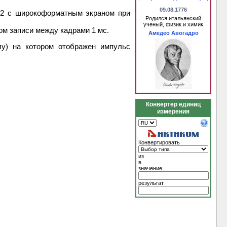
09.08.1776
02 с широкоформатным экраном при
Родился итальянский
ученый, физик и химик
ом записи между кадрами 1 мс.
Амедео Авогадро
лу) на котором отображен импульс
Конвертер единиц
измерения
Конвертировать
из
в
значение
результат