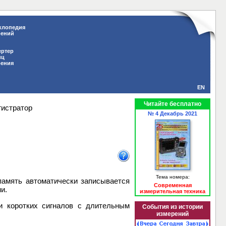
клопедия
рений
ертер
иц
рения
EN
Читайте бесплатно
гистратор
№ 4 Декабрь 2021
Тема номера:
память автоматически записывается
Современная
и.
измерительная техника
и коротких сигналов с длительным
События из истории
измерений