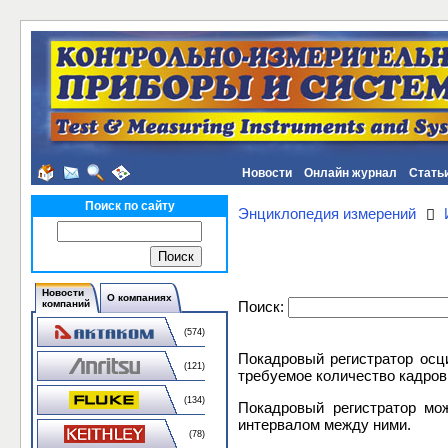
Новости
Онлайн журнал
Стать
Поиск по сайту
Энциклопедия измерений
Новости
О компаниях
Поиск:
компаний
(574)
Покадровый регистратор осц
(121)
требуемое количество кадров
(134)
Покадровый регистратор мо
интервалом между ними.
(78)