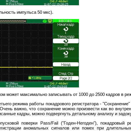
льность импульса 50 мкс).
м может максимально записывать от 1000 до 2500 кадров в реж
тьего режима работы покадрового регистратора - "Сохранение
 Очень важно, что сохранение можно произвести как во внутре
исанные кадры, можно подвергнуть детальному анализу и задок
усковой поверки Pass/Fail ("Годен-Негоден"), покадровый р
егистрации аномальных сигналов или помех при длительных