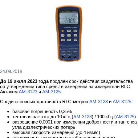
24.08.2018
До 19 июля 2023 года
продлен срок действия свидетельства
об утверждении типа средств измерений на измерители RLC
Актаком
АМ-3123
и
АМ-3125
.
Среди основных достоинств RLC-метров
АМ-3123
и
АМ-3125
:
базовая погрешность 0,25%
тестовая частота до 10 кГц (
АМ-3123
) / 100 кГц (
АМ-3125
)
разрешение 0,0001 при измерении добротности и тангенса
угла диэлектрических потерь
высокая скорость измерений (до 4 изм/с)
возможность процентного отображения и режим