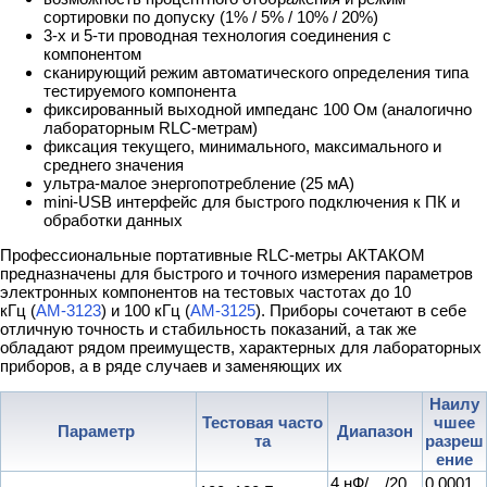
сортировки по допуску (1% / 5% / 10% / 20%)
3-х и 5-ти проводная технология соединения с
компонентом
сканирующий режим автоматического определения типа
тестируемого компонента
фиксированный выходной импеданс 100 Ом (аналогично
лабораторным RLC-метрам)
фиксация текущего, минимального, максимального и
среднего значения
ультра-малое энергопотребление (25 мА)
mini-USB интерфейс для быстрого подключения к ПК и
обработки данных
Профессиональные портативные RLC-метры АКТАКОМ
предназначены для быстрого и точного измерения параметров
электронных компонентов на тестовых частотах до 10
кГц (
АМ-3123
) и 100 кГц (
АМ-3125
). Приборы сочетают в себе
отличную точность и стабильность показаний, а так же
обладают рядом преимуществ, характерных для лабораторных
приборов, а в ряде случаев и заменяющих их
Наилу
Тестовая часто
чшее
Параметр
Диапазон
та
разреш
ение
4 нФ/…/20
0,0001