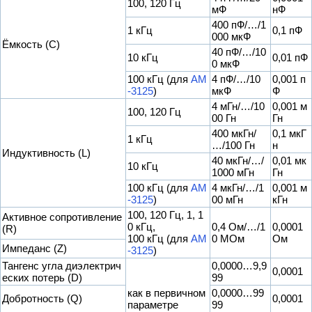
100, 120 Гц
мФ
нФ
400 пФ/…/1
1 кГц
0,1 пФ
000 мкФ
Ёмкость (C)
40 пФ/…/10
10 кГц
0,01 пФ
0 мкФ
100 кГц (для
АМ
4 пФ/…/10
0,001 п
-3125
)
мкФ
Ф
4 мГн/…/10
0,001 м
100, 120 Гц
00 Гн
Гн
400 мкГн/
0,1 мкГ
1 кГц
…/100 Гн
н
Индуктивность (L)
40 мкГн/…/
0,01 мк
10 кГц
1000 мГн
Гн
100 кГц (для
АМ
4 мкГн/…/1
0,001 м
-3125
)
00 мГн
кГн
100, 120 Гц, 1, 1
Активное сопротивление
0 кГц,
0,4 Ом/…/1
0,0001
(R)
100 кГц (для
АМ
0 МОм
Ом
Импеданс (Z)
-3125
)
Тангенс угла диэлектрич
0,0000…9,9
0,0001
еских потерь (D)
99
как в первичном
0,0000…99
Добротность (Q)
0,0001
параметре
99