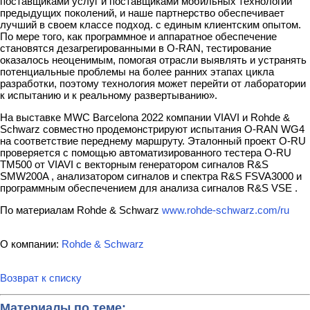
поставщиками услуг и поставщиками мобильных технологий
предыдущих поколений, и наше партнерство обеспечивает
лучший в своем классе подход. с единым клиентским опытом.
По мере того, как программное и аппаратное обеспечение
становятся дезагрегированными в O-RAN, тестирование
оказалось неоценимым, помогая отрасли выявлять и устранять
потенциальные проблемы на более ранних этапах цикла
разработки, поэтому технология может перейти от лаборатории
к испытанию и к реальному развертыванию».
На выставке MWC Barcelona 2022 компании VIAVI и Rohde &
Schwarz совместно продемонстрируют испытания O-RAN WG4
на соответствие переднему маршруту. Эталонный проект O-RU
проверяется с помощью автоматизированного тестера O-RU
TM500 от VIAVI с векторным генератором сигналов R&S
SMW200A , анализатором сигналов и спектра R&S FSVA3000 и
программным обеспечением для анализа сигналов R&S VSE .
По материалам Rohde & Schwarz
www.rohde-schwarz.com/ru
О компании:
Rohde & Schwarz
Возврат к списку
Материалы по теме: