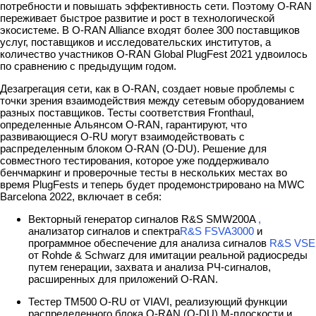
потребности и повышать эффективность сети. Поэтому O-RAN
переживает быстрое развитие и рост в технологической
экосистеме. В O-RAN Alliance входят более 300 поставщиков
услуг, поставщиков и исследовательских институтов, а
количество участников O-RAN Global PlugFest 2021 удвоилось
по сравнению с предыдущим годом.
Дезагрегация сети, как в O-RAN, создает новые проблемы с
точки зрения взаимодействия между сетевым оборудованием
разных поставщиков. Тесты соответствия Fronthaul,
определенные Альянсом O-RAN, гарантируют, что
развивающиеся O-RU могут взаимодействовать с
распределенным блоком O-RAN (O-DU). Решение для
совместного тестирования, которое уже поддерживало
бенчмаркинг и проверочные тесты в нескольких местах во
время PlugFests и теперь будет продемонстрировано на MWC
Barcelona 2022, включает в себя:
Векторный генератор сигналов R&S SMW200A
,
анализатор сигналов и спектра
R&S FSVA3000
и
программное обеспечение для анализа сигналов
R&S VSE
от Rohde & Schwarz для имитации реальной радиосреды
путем генерации, захвата и анализа РЧ-сигналов,
расширенных для приложений O-RAN.
Тестер TM500 O-RU от VIAVI, реализующий функции
распределенного блока O-RAN (O-DU) M-плоскости и