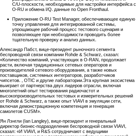
C/U-плоскости, необходимые для настройки интерфейса с
O-RU и обмена I/Q. данные по Open Fronthaul.
Приложение O-RU Test Manager, обеспечивающее единую
точку управления для интегрированной системы,
упрощающее рабочий процесс тестового сценария и
позволяющее при необходимости проводить более
тщательную проверку и анализ данных.
Александр Пабст, вице-президент рыночного сегмента
беспроводной связи компании Rohde & Schwarz, сказал:
«Количество компаний, участвующих в O-RAN, продолжает
расти, включая традиционных сетевых операторов и
производителей сетевого оборудования, а также новых
поставщиков, системных интеграторов, разработчиков
чипсетов. , OTIC и другие лаборатории.Эта крупная экосистема
выиграет от партнерства двух лидеров отрасли, включая
многолетний опыт тестирования радиочастот и
высокопроизводительных тестовых и измерительных решений
от Rohde & Schwarz, а также опыт VIAVI в эмуляции сети,
включая демонстрационную компетенция и генерация
самолетов CUSM».
Ян Лэнгли (Ian Langley), вице-президент и генеральный
директор бизнес-подразделения беспроводной связи VIAVI,
сказал: «И VIAVI, и R&S сотрудничают с ведущими