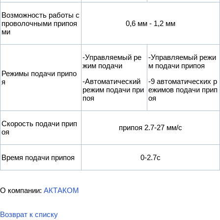
Возможность работы с
проволочными припоя
0,6 мм - 1,2 мм
ми
-Управляемый ре
-Управляемый режи
жим подачи
м подачи припоя
Режимы подачи припо
-Автоматический
-9 автоматических р
я
режим подачи при
ежимов подачи прип
поя
оя
Скорость подачи прип
припоя 2.7-27 мм/с
оя
Время подачи припоя
0-2.7с
О компании:
АКТАКОМ
Возврат к списку