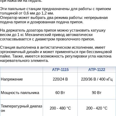
при нажатии на педаль.
Эти паяльные станции предназначены для работы с припоем
толщиной от 0,6 мм до 1,2 мм.
Оператор может выбрать два режима работы: непрерывная
подача припоя и дозированная подача припоя.
На держатель дозатора припоя можно установить катушку
весом до 1 кг. Механический привод автоматически
согласовывается с диаметром проволочного припоя.
Станция выполнена в антистатическом исполнении, имеет
эргономичный дизайн и может применяться при бессвинцовой
пайке. Также, имеется возможность регулировки угла наклона
нагревательного элемента.
АТР-1115
АТР-1122
Напряжение
220/24 В
220/36 В / 400 кГц
Мощность паяльника
60 Вт
90 Вт
Температурный диапаз
200 - 480 °С
200 - 420 °С
он