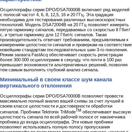
Осциллографы серии DPO/DSA70000B включают ряд моделей
с полосой частот 4, 6, 8, 12,5, 16 и 20 ГГц. Эта градация
необходима для тестирования различных высокоскоростных
технологий. Модель DSA72004B на 20 ГГц позволяет измерять
пятую гармонику сигналов, передаваемых со скоростью 8 Гбит/
с, и третью гармонику для 12 Гбит/с сигналов. Такая
производительность отвечает требованиям, предъявляемым к
измерениям целостности сигналов и проверкам на соответствие
новейшим стандартам последовательных шин 3-го поколения.
Режим захвата FastAcq обеспечивает скорость регистрации
более 300 000 осциллограмм в секунду, что почти в 100 раз
превышает возхможности альтернативных решений, позволяя
тем самым выполнять глубокий анализ сигнала.
Минимальный в своем классе шум канала
вертикального отклонения
Осциллографы серии DPO/DSA70000B позволяют провести
максимально полный анализ вашей схемы за счет лучшей в
своем классе целостности и достоверности обработки
TM
сигналов. Пробники Tektronix TriMode
обеспечивают высокую
целостность сигнала по всей рабочей полосе от наконечника
пробника до входа осциллографа. Эти новые пробники
позволяют использовать полную полосу пропускания
осциллографа во всем тракте прохождения сигнала, начиная с