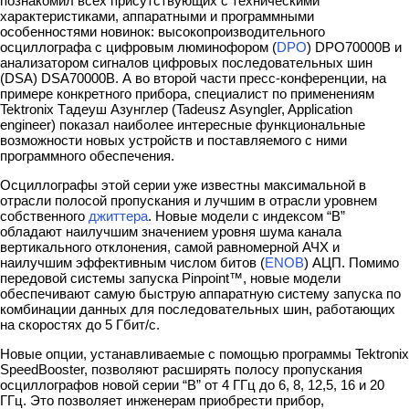
познакомил всех присутствующих с техническими
характеристиками, аппаратными и программными
особенностями новинок: высокопроизводительного
осциллографа с цифровым люминофором (
DPO
) DPO70000B и
анализатором сигналов цифровых последовательных шин
(DSA) DSA70000B. А во второй части пресс-конференции, на
примере конкретного прибора, специалист по применениям
Tektronix Tадеуш Азунглер (Tadeusz Asyngler, Application
engineer) показал наиболее интересные функциональные
возможности новых устройств и поставляемого с ними
программного обеспечения.
Осциллографы этой серии уже известны максимальной в
отрасли полосой пропускания и лучшим в отрасли уровнем
собственного
джиттера
. Новые модели с индексом “B”
обладают наилучшим значением уровня шума канала
вертикального отклонения, самой равномерной АЧХ и
наилучшим эффективным числом битов (
ENOB
) АЦП. Помимо
передовой системы запуска Pinpoint™, новые модели
обеспечивают самую быструю аппаратную систему запуска по
комбинации данных для последовательных шин, работающих
на скоростях до 5 Гбит/с.
Новые опции, устанавливаемые с помощью программы Tektronix
SpeedBooster, позволяют расширять полосу пропускания
осциллографов новой серии “B” от
4 ГГц до 6, 8, 12,5, 16 и 20
ГГц. Это позволяет инженерам приобрести прибор,