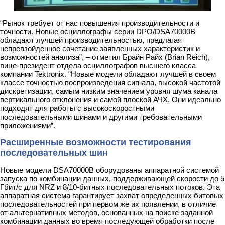
“Рынок требует от нас повышения производительности и
точности.
Новые осциллографы серии
DPO/DSA70000B
обладают лучшей производительностью, предлагая
непревзойденное сочетание заявленных характеристик и
возможностей анализа”, – отметил Брайн Райх (Brian Reich),
вице-президент отдела осциллографов высшего класса
компании Tektronix. “Новые модели обладают лучшей в своем
классе точностью воспроизведения сигнала, высокой частотой
дискретизации, самым низким значением уровня шума канала
вертикального отклонения и самой плоской АЧХ. Они идеально
подходят для работы с высокоскоростными
последовательными шинами и другими требовательными
приложениями”.
Расширенные возможности тестирования
последовательных шин
Новые модели DSA70000B оборудованы аппаратной системой
запуска по комбинации данных, поддерживающей скорости до
5
Гбит/с для
NRZ и 8/10-битных последовательных потоков. Эта
аппаратная система гарантирует захват определенных битовых
последовательностей при первом же их появлении, в отличие
от альтернативных методов, основанных на поиске заданной
комбинации данных во время последующей обработки после